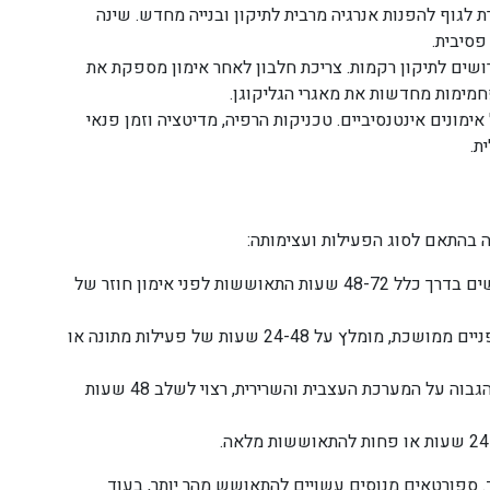
גוף להפנות אנרגיה מרבית לתיקון ובנייה מחדש. שינה
פסיבית.
ושים לתיקון רקמות. צריכת חלבון לאחר אימון מספקת את
חמימות מחדשות את מאגרי הגליקוגן.
מונים אינטנסיביים. טכניקות הרפיה, מדיטציה וזמן פנאי
ת.
בהתאם לסוג הפעילות ועצימותה:
שרירים גדולים כמו רגליים וגב דורשים בדרך כלל 48-72 שעות התאוששות לפני אימון חוזר של
לאחר ריצה ארוכה או רכיבת אופניים ממושכת, מומלץ על 24-48 שעות של פעילות מתונה או
בגלל העומס הגבוה על המערכת העצבית והשרירית, רצוי לשלב 48 שעות
 ספורטאים מנוסים עשויים להתאושש מהר יותר, בעוד