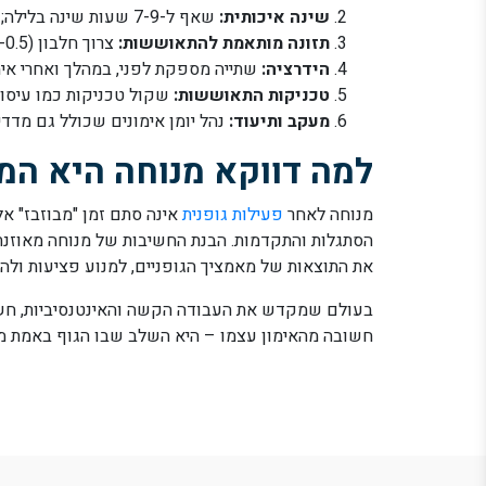
שינה איכותית:
שאף ל-7-9 שעות שינה בלילה; זהו הזמן שבו הורמון גדילה מופרש בשיאו.
תזונה מותאמת להתאוששות:
צרוך חלבון (0.3-0.5 גרם לק"ג משקל גוף) ופחמימות בתוך שעה מסיום האימון.
הידרציה:
שתייה מספקת לפני, במהלך ואחרי אימ
טכניקות התאוששות:
שקול טכניקות כמו עיסוי,
מעקב ותיעוד:
נהל יומן אימונים שכולל גם מדדי
למה דווקא מנוחה היא המ
מנוחה לאחר
פעילות גופנית
אינה סתם זמן "מבוזבז" א
הסתגלות והתקדמות. הבנת החשיבות של מנוחה מאוזנת
את התוצאות של מאמציך הגופניים, למנוע פציעות ולהנו
בעולם שמקדש את העבודה הקשה והאינטנסיביות, חשוב
חשובה מהאימון עצמו – היא השלב שבו הגוף באמת 