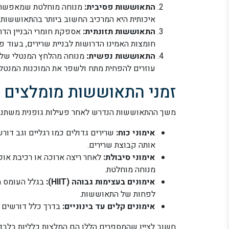
התאוששות פסיבית:
מנוחה מוחלטת שמאפשרת ל
איכותית היא המרכיב החשוב ביותר בהתאוששות 
התאוששות תזונתית:
אספקת חומרי הבניין הדר
חומצות האמינו הדרושות לבניית שרירים, בעוד פ
התאוששות נפשית:
מנוחה מהלחץ המנטלי של אי
עוזרים להפחית מתח ולשפר את המוכנות המנטלי
זמני התאוששות מומלצים
משך ההתאוששות הנדרש לאחר פעילות גופנית משתנה 
אימוני כוח:
אותה קבוצת שרירים.
אימוני סיבולת:
מנוחה מוחלטת.
אימונים בעצימות גבוהה (HIIT):
לפחות של התאוששות.
אימונים קלים עד בינוניים:
בדרך כלל דורשים 24 שעות או פחות להתאוששות מלאה.
חשוב לציין שהמספרים הללו הם המלצות כלליות בלבד.