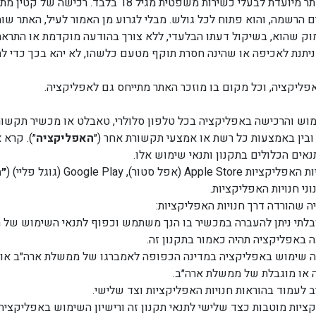
 בלבד. רכישה של קטין מתחת לגיל 18 באתר מחייבת אישור הורה או אפוטרופוס.
ים הרשמה, והוא פתוח לכל גולש. מבלי לגרוע מן האמור לעיל, האתר ש
מוק שהוא, בשיקול דעתו הבלעדי, ללא צורך בהודעה מוקדמת או התרא
 ניתנת לאכיפה או שהינה חסרת תוקף מטעם כלשהו, לא יהא בכך כדי ל
פליקציה, וכל מקום בו מוזכר האתר מתייחס גם לאפליקציה.
מוש והרכישה באפליקציה בכל טלפון סלולרי, טאבלט או מכשיר תקשו
ובין באמצעות כל רשת או אמצעי תקשורת אחר (״
האפליקציה
״). קרא
אים הכלולים בתקנון ותנאי שימוש אלו.
), Google Play (גוגל פליי) (
״ח
ני חנויות האפליקציות.
 שהורדה דרך חנויות האפליקציות:
בלתי ניתן להעברה במכשיר בו הנך משתמש וכפוף לתנאי השימוש של חנ
 באפליקציה תהיה כאמור בתקנון זה.
מסכים כי: (1) אינך עושה שימוש באפליקציה במדינה הכפופה לאמברגו של ממשלת א
 לעמוד בהוראות חנויות האפליקציות וצד שלישי.
ציות מוטבות כצד שלישי לתנאי תקנון זה ורישיון השימוש באפליקציה 