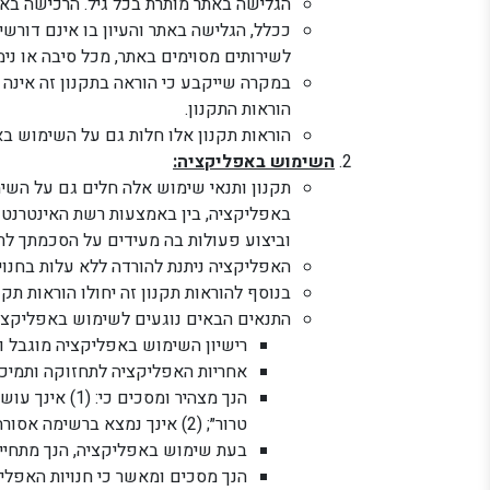
הגלישה באתר מותרת בכל גיל. הרכישה באתר מיועדת לבעלי כשירות משפטית מגיל 18
ככלל, הגלישה באתר והעיון בו אינם דורש
לשירותים מסוימים באתר, מכל סיבה או ני
במקרה שייקבע כי הוראה בתקנון זה אינה
הוראות התקנון.
הוראות תקנון אלו חלות גם על השימוש בא
השימוש באפליקציה:
תקנון ותנאי שימוש אלה חלים גם על השי
באפליקציה, בין באמצעות רשת האינטרנט 
וביצוע פעולות בה מעידים על הסכמתך לתנ
האפליקציה ניתנת להורדה ללא עלות בחנויות האפליקציות Apple Store (אפל סטור
בנוסף להוראות תקנון זה יחולו הוראות תקנו
התנאים הבאים נוגעים לשימוש באפליקציה
רישיון השימוש באפליקציה מוגבל ו
אחריות האפליקציה לתחזוקה ותמיכה
הנך מצהיר ו
טרור״; (2) אינך נמצא ברשימה אסורה או מוגבלת של ממשלת ארה״ב.
בעת שימוש באפליקציה, הנך מתחייב
הנך מסכים ומאשר כי חנויות האפליק