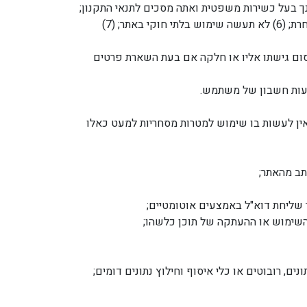
דכניים, מדיוקים ומלאים; (3) ככל ויהיה בכך צורך, במקרה של שינוי פרטים תעדכנם בפנייה לאתר; (4) הנך בעל כשירות משפטית ואתה מסכים לתנאי התקנון;
(5) לא תעשה שימוש באתר באמצעים אוטומטיים או לא אנושיים, בין אם באמצעות BOT, סקריפט או בכל דרך אחרת; (6) לא תעשה שימוש בלתי חוקי באתר; (7)
סום גישתו אליו או חלקה אם בעת השארת פרטים
שעות חשבון של משתמש.
ין לעשות בו שימוש למטרות מסחריות למעט כאלו
תב מהאתר;
 שליחת דוא"ל באמצעים אוטומטיים;
השימוש או ההעתקה של תוכן כלשהו;
, רובוטים או כלי איסוף וחילוץ נתונים דומים;