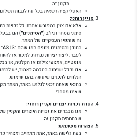
תקנון זה.
האפליקציה רשאית בכל עת לגבות תשלום 
קניין רוחני:
אלא אם צוין במפורש אחרת, כל זכויות היוצר
סימני מסחר וכיו״ב (
״הסימנים״
) הם בבעלו
זה שותפיו העסקיים של האתר.
הת
לעבד, ליצור יצירות נגזרות, למכור או להש
אופטיים, אמצעי צילום או הקלטה, או בכל
אם וככל שניתנה הסכמה כאמור, יש להימנע מ
הנלווים לתכנים שיעשה בהם שימוש.
בתנאי שאתה זכאי לגלוש באתר, האתר מקנה
שאינו מסחרי.
הפרת זכויות יוצרים וקניין רוחני:
אנו מכבדים את זכויות היוצרים והקניין ש
שבתחתית תקנון זה.
הצהרות משתמש: