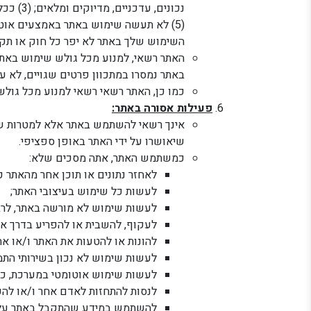
השימוש שלך באתר לא יפר כל חוק או תקנה
האתר רשאי, למנוע מכל גולש שימוש באתר
באתר נמסרו במתכוון פרטים שגויים, לא עד
כמו כן, האתר רשאי רשאי למנוע מכל גול
פעילות אסורה באתר:
אינך רשאי להשתמש באתר אלא למטרות שלש
שיאושרו על ידי האתר באופן ספציפי.
כמשתמש האתר, אתה מסכים שלא:
לאחזר נתונים או תוכן אחר מהאתר כ
לעשות כל שימוש בעיצובי האתר;
לעשות שימוש לא מורשה באתר, לרבו
לעקוף, להשבית או להפריע בדרך א
להונות או להטעות את האתר ו/או א
לעשות שימוש לא נכון בשירותי התמ
לעשות שימוש אוטומטי במערכת, כגון
לנסות להתחזות לאדם אחר ו/או להע
להשתמש במידע שהתקבל באתר על מ