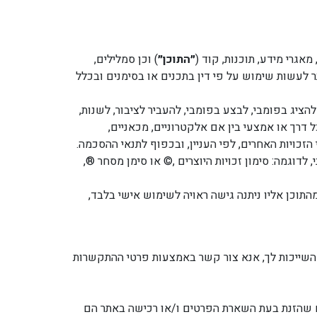
מאגרי מידע, תוכנות, קוד (
״התוכן״
) וכן סמלילים,
 לעשות שימוש על פי דין בתכנים או בסימנים ובכלל
העתיק, להפיץ, להציג בפומבי, לבצע בפומבי, להעביר לציבור, לשנות,
ל דרך או אמצעי בין אם אלקטרוניים, מכאניים,
כויות האחרים, לפי העניין, ובכפוף לתנאי ההסכמה.
לדוגמה: סימון זכויות היוצרים ,© או סימן מסחר ®,
תוכן אליו ניתנה גישה ראויה לשימוש אישי בלבד,
ות השייכות לך, אנא צור קשר באמצעות פרטי ההתקשרות
תחייב ומצהיר כדלקמן: (1) הגלישה באתר והשימוש הם באחריותך הבלעדית; (2) הפרטים שהזנת בעת השארת הפרטים ו/או רכישה באתר הם