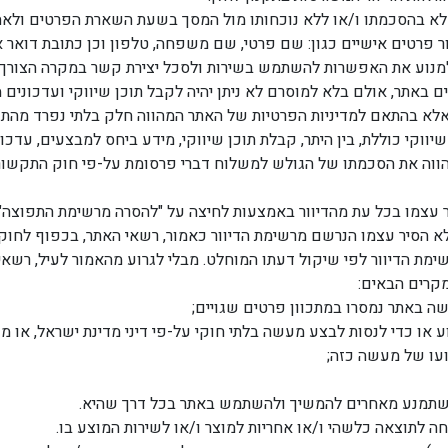
 בהסכמתו ו/או ללא נוכחותו מול המסך בשעת השארת הפרטים ולאחר 
רטים אישיים כגון: שם פרטי, שם משפחה, טלפון וכן כתובת דואר א
למנוע את האפשרות להשתמש בשירות ולסכל יצירת קשר במקרה הצורך.
ם באתר, אולם בלא למוסרם לא ניתן יהיה לקבל תוכן שיווקי ועדכונים 
א בהתאם למדיניות הפרטיות של האתר המהווה חלק בלתי נפרד מהתקנ
ווקי כוללת, בין היתר, קבלת תוכן שיווקי, מידע ביחס למבצעים, עד
עצמו בכל עת מהדיוור באמצעות לחיצה על "להסרה מרשימת התפוצה" 
לא הסיר עצמו הנרשם מרשימת הדיוור כאמור, רשאי האתר, בכפוף לחוק 
מת הדיוור לפי שיקול דעתו המוחלט. מבלי לגרוע מהאמור לעיל, רשאי
מקרים הבאים:
 באתר נמסרו במתכוון פרטים שגויים;
ו כדי לנסות לבצע מעשה בלתי חוקי על-פי דיני מדינת ישראל, או מעש
ועו של מעשה כזה;
 שתמנע מאחרים להמשיך ולהשתמש באתר בכל דרך שהיא.
ה לתוצאה כלשהי ו/או אחריות למוצר ו/או לשירות המוצע בו.