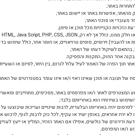
תחרות באתר;
 מהאתר, אפשרות באתר או יישום באתר;
ד מעובדי או סוכני האתר;
ת הזכויות הקנייניות מכל תוכן או סימן;
 HTML, Java Script, PHP, CSS, JSON או קוד אחר;
 או להעביר) וירוסים, סוסים טרויאניים, או חומר אחר, כולל שימוש בד
 בהתאם לשיקול דעתו של האתר;
קנה אחד החוק, התקנות והפסיקה.
תר תוך הפרה של האמור לעיל עלול לגרום, בין היתר, לסיום או השעיית 
 של תגובה או תוכן שאינו ראוי ו/או אינו עומד בסטנדרטים של האתר 
ע המצטרפים לאתר ו/או מפרסמים באתר, מסכימים, מתחייבים ומאשרים
שימוש בשירותיו הוא באחריותם בלבד;
לפרסום יהיה באחריותו הבלעדית, לרבות שינויים ועריכות שיבוצעו על י
 לא יהיו אחראים, באופן ישיר או עקיף, לכל נזק לרבות, לגוף, לרכוש
ת ודירוגים של גולשים, אפילו אם האתר הזהיר, המליץ או ייעץ לעניין
וע ו/או המפרסם;