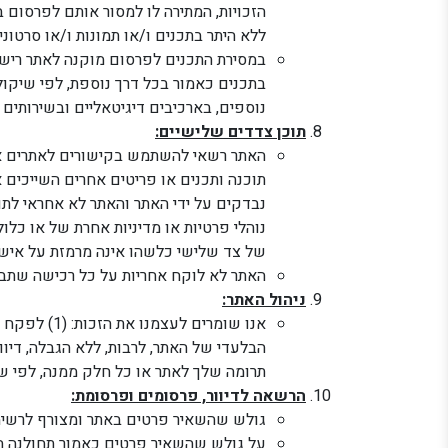
הזכויות, המתירה לו למסור אותם לפרסום 
ללא היתר בתכנים ו/או תמונות ו/או סרטוני 
במסירת התכנים לפרסום מוקנה לאתר רישיון
בתכנים כאמור בכל דרך נוספת, לפי שיקול ד
נוספים, בארכיבים דיגיטאליים ובשירותים ה
תוכן צדדים שלישיים:
האתר רשאי להשתמש בקישורים לאתרים א
תוכנה ותכנים או פריטים אחרים השייכים 
נבדקים על ידי האתר והאתר לא אחראי לתוכ
נוהלי פרטיות או מדיניות אחרת של או כל
של צד שלישי כלשהו אינה מרמזת על אישור 
האתר לא לוקח אחריות על כל רכישה שתבצע
ניהול האתר:
תרומה שלך לאתר או כל חלק ממנה, לפי שיקול דעתו הבלעדי של האתר וללא הג
הרשאה לדיוור, פרסומים ופרסומת:
גולש שהשאיר פרטים באתר ומצורף לרשימת
על גולש שהשאיר פרטים כאמור תחולנה הור