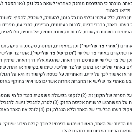
באתר. מובהר כי המפרסם מוחזק כאחראי לשאת בכל נזק ו/או הפסד ו/א
וידיאו כאמור.
 חינם, כלל עולמי ובלתי מוגבל בזמן, להעתיק, לשכפל, להפיץ, לשווק
עתו, באתר, בדברי דפוס, לרבות בעיתונים, מגזינים, כתבי עת, ספרים וכ
ניתנים ברשתות תקשורת, לרבות תקשורת חוטית, אל חוטית, סלולארית, כב
חרים (
"אתרי צד שלישי"
) וכן במאמרים, תמונות, טקסט, גרפיקה, תמונ
או שמקורם באתרי צד שלישי (
"תוכן של צד שלישי"
). אתרי צד שלישי
ן של צד שלישי שפורסם דרך האתר, שהגעת אליו דרך האתר, שזמין דרך ה
ולים באתרי שלישי או בתוכן של צד שלישי. שימוש בקישור או התרת שי
או אישור לכך על ידינו, והאחריות על כניסה לקישור זה היא על הגולש 
 מאתרי צד שלישי או מחברות אחרות אשר יבוצעו ויהיו בתוקף באופן ב
אנו שומרים לעצמנו את הזכות: (1) לפקח על הפרות של תקנון זה; (2) לנק
הבלעדי של האתר, לרבות, ללא הגבלה, דיווח על המשתמש לרש
בלה; וכן (4) לנהל את האתר באופן שיגן על זכויותיו ורכושו ויקל על תפקודו התקין.
 הדיוור של האתר, מאשר שימוש בפרטיו לצורך קבלת מידע שיווקי, ע
אות הדיוור המפורטות בתקנון להלן.