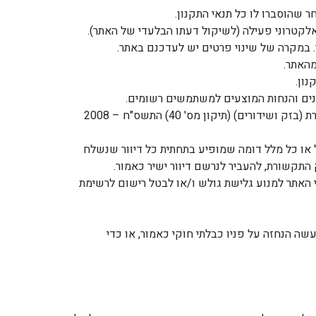
שהוסברו לו כל תנאי התקנון.
לקטרוני פעילה (לשיקול דעתו הבלעדי של האתר).
 במקרה של שינוי פרטים יש לעדכנם באתר.
מהאתר.
ון.
כונים והנחות המוצעים למשתמשים רשומים.
אישור דיוור (קבלת תוכן שיווקי) כאמור, מהווה את הסכמתו של הגולש למשלוח דברי פרסומת על-פי חוק התקשורת (בזק ושידורים) (תיקון מס' 40) התשס"ח – 2008
או כל מלל דומה שמופיע בתחתית כל דיוור שנשלח
התקשורת, להעביר לנרשם דיוור ישיר כאמור.
 האתר למנוע גלישת גולש ו/או לבטל רישום לרשימת
ה הנחזה על פניו כבלתי חוקי כאמור, או כדי