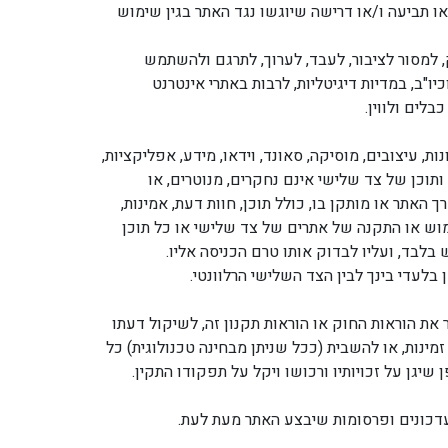
ו תביעה ו/או דרישה שיוגשו נגד האתר בגין שימוש
, למסור לציבור, לעבד, לערוך, לתרגם ולהשתמש
יו"ב, במדיות דיגיטליות, לרבות באתרי אינטרנט
לים ולווין.
ות, עיצובים, מוסיקה, סאונד, וידאו, מידע, אפליקציות,
 ותוכן של צד שלישי אינם נחקרים, מנוטרים, או
אתר או מותקן בו, כולל תוכן, חוות דעת, אמינות,
מוש או התקנה של אתרים של צד שלישי או כל תוכן
בלבד, ועליו לבדוק אותו טרם הכניסה אליו.
לעדי בינך לבין הצד השלישי הרלוונטי.
וט בפעולה משפטית כנגד כל מי שמפר את הוראות החוק או הוראות תקנון זה, לשיקול דעתו
ויות אכיפת החוק; (3) לסרב, להגביל גישה, להגביל זמינות, או להשבית (ככל שניתן מבחינה טכנולוגית) כל
דכונים ופרסומות שיבצע האתר מעת לעת.