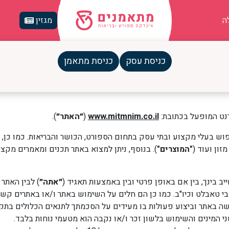
ה
מגזין
כניסת עסק
כניסת מתאמן
נט המופעל בכתובת:
www.mitmnim.co.il
(
״האתר״
).
וש בעלי מקצוע ובתי עסק בתחום הספורט, הכושר והבריאות. כמו כן, 
זון ועוד (
"המוצרים"
). בנוסף, ניתן למצוא באתר תכנים ומאמרים מקצו
ב בינך, בין אם באופן פרטי ובין באמצעות תאגיד (
״אתה״
) לבין האתר
י טאבלט וכיו"ב. כמו כן הם חלים על השימוש באתר ו/או באתרים קש
ה באתר וביצוע פעולות בו מעידים על הסכמתך לתנאים הכלולים בתקנו
י המינים והשימוש בלשון זכר ו/או נקבה הוא מטעמי נוחות בלבד.