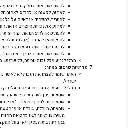
להשתמש באתר כחלק מכל מאמץ לה
לאחזר, לפענח או להנדס לאחור חלק
להטריד, להפחיד או לאיים על כל אח
למחוק את זכויות היוצרים או את הודע
להעתיק או להתאים את קוד האתר או חלק ממנו, כולל אך לא רק,
להעלות או להעביר (או לנסות להעלות
לבצע פעולה שתפגע או תזיק לאתר,
להשתמש באתר באופן שאינו עולה ב
מבלי לגרוע מכל זכות נוספת, כל שימוש בא
מדיניות פרסום באתר:
האתר שומר לעצמו את הזכות לא לאשר נוסח
ישראל.
מבלי לגרוע מהאמור, בתי עסק ובעלי מקצו
שהאתר ניתן לשימוש כפי שהוא ושה
שהאחריות לתוכן שיועלה ו/או יימסר 
שהאתר, מנהליו, עובדיו או מי מטעמו
משימוש באתר ו/או כתוצאה מחוות דע
באחריות בית העסק ו/או בעל המקצ