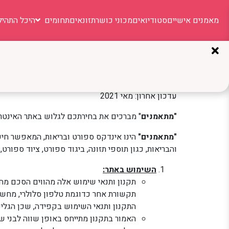
מאמנים אישיים
סטודיואים
מכוני כושר
תזונאים
תחומים
היכל התהיל
תנאי שימוש ותקנון
תקנון ותנאי שימוש לאתר ואפליקציית ״מתאמנים״
עדכון אחרון: מאי 2021
"מתאמנים
" מברכים את בחירתכם לגלוש באתר האינטר
"מתאמנים"
הינו אינדקס ספורט ובריאות, המאפשר חיפ
והבריאות, כגון תוספי תזונה, ביגוד ספורט, ציוד ספורט, מ
השימוש באתר:
תקנון ותנאי שימוש אלה מהווים הסכם מחיי
תקשורת אחר כדוגמת טלפון סלולרי, מחשב
התקנון ותנאי השימוש בקפידה, שכן הגליש
האמור בתקנון מתייחס באופן שווה לבני שנ