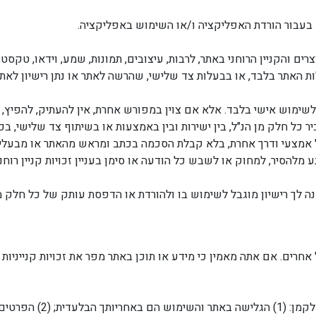
בעבור הורדת האפליקציה ו/או השימוש באפליקציה.
ים והקניין הרוחני באתר, לרבות, עיצובים, תמונות, שמע, וידאו, טקסט, 
ת האתר בלבד, או בבעלות צד שלישי, שהרשה לאתר או נתן רישיון לאתר
וכן והסימנים ניתנים כמו שהם ״AS IS״ לשימוש אישי בלבד. אלא אם צוין במפורש אחרת, אין ל
כיר כל חלק מן הנ"ל, בין ישירות ובין באמצעות או בשיתוף צד שלישי, בכ
 אמצעי ודרך אחרת, בלא קבלת הסכמה בכתב ומראש מהאתר או מבעלי הז
להסיר, למחוק או לשבש כל הודעה או סימן בעניין זכויות קניין רוחני, 
 לך רישיון מוגבל לשימוש בו ולהורדת או הדפסת עותק של כל חלק מה
ל אחרים. אם אתה מאמין כי מידע או תוכן באתר מפר את זכויות קנייני
בעת גלישה באתר, אתה מ