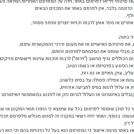
ו/או סרטוני וידיאו לפרסום באתר, חלה על המפרסם האחריות המלאה ו
ן הדוגמה בלבד, אין לפרסם באתר את התכנים הבאים:
לף;
אחרים או מפר אותן לרבות זכויות יוצרים וסימני מסחר;
י בוטה;
ם, את פרטיהם האישיים או את מענם ודרכי ההתקשרות עימם;
, מבלי שנתנו את הסכמתם לפרסום זהותם;
הכוללים נגיף מחשב ("וירוס") לרבות תוכנות עוינות ויישומים מזיקים 
או הפוגע בפרטיותו או בשמו הטוב;
ליב, עוין, מאיים או גס רוח;
ענות או אפליה פסולה על בסיס כלשהו;
ת או עלול להוות בסיס לתביעה אזרחית;
קובלים באינטרנט או העלול לגרום נזק או לפגוע במשתמשי האינטרנט
כל תוכן שנמסר לפרסום בכל עת שימצא כי הופרו תנאי התקנון או שת
טעמו. בנוסף, האתר יהיה רשאי במקרה זה למנוע מגולש מלפרסם תכנים
 דין.
דיאו באתר מהווה אישור כי המפרסם הוא בעל כל הזכויות בהם וכי הוא