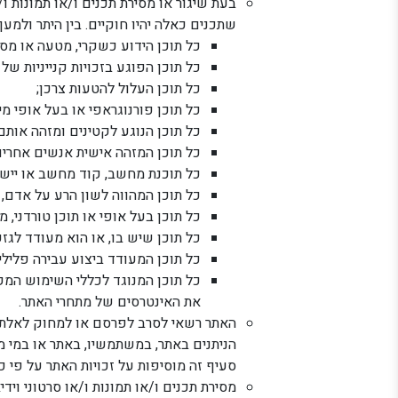
בעת שיגור או מסירת תכנים ו/או תמונות 
שתכנים כאלה יהיו חוקיים. בין היתר ולמע
כל תוכן הידוע כשקרי, מטעה או מסו
כל תוכן הפוגע בזכויות קנייניות של 
כל תוכן העלול להטעות צרכן;
כל תוכן פורנוגראפי או בעל אופי מינ
כל תוכן הנוגע לקטינים ומזהה אות
כל תוכן המזהה אישית אנשים אחרים
כל תוכנת מחשב, קוד מחשב או יישום 
כל תוכן המהווה לשון הרע על אדם, 
כל תוכן בעל אופי או תוכן טורדני, מע
כל תוכן שיש בו, או הוא מעודד לגז
כל תוכן המעודד ביצוע עבירה פלילי
כל תוכן המנוגד לכללי השימוש המ
את האינטרסים של מתחרי האתר.
האתר רשאי לסרב לפרסם או למחוק לאלתר 
הניתנים באתר, במשתמשיו, באתר או במי מ
סעיף זה מוסיפות על זכויות האתר על פי כל
מסירת תכנים ו/או תמונות ו/או סרטוני וי