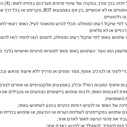
נכונים, ע
 רלוונטיים.
 לפי שיקול דעתו המוחלט. מבלי לגרוע מהאמור לעיל, האתר רשאי לח
כניים או לא מלאים.
ש שימוש באתר לפי שיקול דעתו המוחלט, לחסום ו/או להסיר ו/או לה
מן הוא נועד. השימוש באתר מותר למטרות פרטיות ואישיות בלבד וא
די ליצור או להרכיב אוסף, מסד נתונים או מדריך ללא אישור מראש ובכ
ת איסוף כתובות דוא"ל וכיו״ב באמצעים אלקטרוניים או אחרים לצורך
חרת לאבטחת האתר, לרבות שימוש ביישומים המונעים או מגבילים את 
ת משתמשיו;
יכה של האתר או להגיש דוחות כוזבים בנוגע לשימוש באתר;
 שימוש בסקריפטים לשליחת הערות או הודעות, או שימוש בכריית נתונים
ביר את פרטי הגישה לאתר לאדם אחר;
נת להטריד, להתעלל או לפגוע באדם אחר;