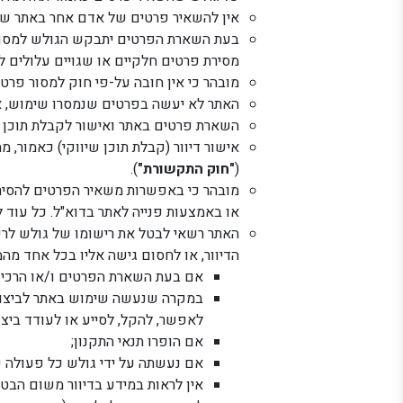
אין להשאיר פרטים של אדם אחר באתר שלא
בעת השארת הפרטים יתבקש הגולש למסור פ
מסירת פרטים חלקיים או שגויים עלולים 
מובהר כי אין חובה על-פי חוק למסור פרטי
האתר לא יעשה בפרטים שנמסרו שימוש, אל
השארת פרטים באתר ואישור לקבלת תוכן שי
(
"חוק התקשורת"
).
מובהר כי באפשרות משאיר הפרטים להסיר 
או באמצעות פנייה לאתר בדוא"ל. כל עוד 
האתר רשאי לבטל את רישומו של גולש לרשי
הדיוור, או לחסום גישה אליו בכל אחד מה
אם בעת השארת הפרטים ו/או הרכישה
במקרה שנעשה שימוש באתר לביצוע א
לאפשר, להקל, לסייע או לעודד ביצ
אם הופרו תנאי התקנון;
אם נעשתה על ידי גולש כל פעולה
אין לראות במידע בדיוור משום הבטח