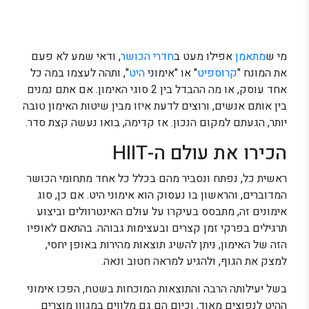
מי ש
מתאמן
אפילו מעט ב
חדרי הכושר
, ודאי שמע לא פעם
את המונח "
קרוספיט
" או "אימוני
היט
", ותהה לעצמו במה כל
אחד עוסק, או מה ההבדל בין 2 סוגי האימון. אם אתם נמנים
בין אותם אנשים, ורוצים לדעת איזו מבין שיטות האימון טובה
יותר, הגעתם למקום הנכון. אז קדימה, בואו נעשה קצת סדר.
הכירו את עולם ה-HIIT
ראשית כל, נפתח ונסביר מהם בכלל כל אחד מתחומי הכושר
המדוברים, והראשון בו נעסוק הוא אימוני היט. אם כן, סוג
אימונים זה, מתבסס בעיקרו על עולם האינטרוולים וביצוע
תרגילים בפרקי זמן קצרים ובעצימות גבוהה. בהתאם לאופיו
הזה של האימון, ניתן להשיג תוצאות מהירות באופן יחסי,
למצק את הגוף, ולהגיע למראה חטוב ונאה.
בשל יעילותה הרבה והתוצאות המוכחות בשטח, הפכו אימוני
ההיט לנפוצים מאוד, וכיום הם גם מלווים במגוון מוצרים