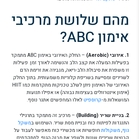
מהם שלושת מרכיבי
אימון ABC?
1. אירובי (Aerobic)
– החלק האירובי באימון ABC מתמקד
בפעילות המעלה את קצב הלב והנשימה לאורך זמן. פעילות
זו משפרת את סיבולת הלב-ריאה, מגבירה את זרימת הדם
לשרירים ומסייעת בשריפת קלוריות משמעותית. בתוך החלק
האירובי של האימון ניתן לשלב טכניקות מתקדמות כמו HIIT
(אימון אינטרוולים בעצימות גבוהה) או אפילו תנועות
המושאלות מ-
קרוספיט
לאלו המחפשים אתגר נוסף.
2. בניית שריר (Building)
– מרכיב זה מתמקד בתרגילי
התנגדות לפיתוח כוח ובניית מסת שריר. השימוש ב
משקל
גוף
,
משקולות
חופשיות או מכשירי כוח מאפשר לעבוד על
קבוצות שרירים שונות ולשפר את מבנה הגוף. למתקדמים