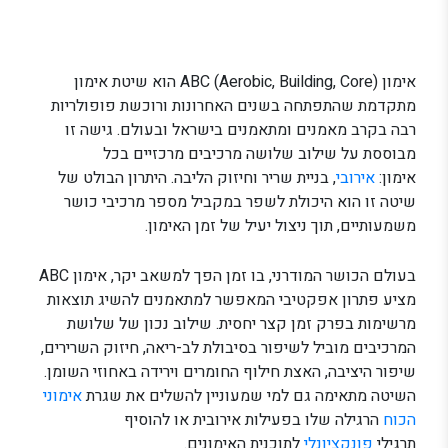
אימון ABC (Aerobic, Building, Core) הוא שיטת אימון
מתקדמת שהתפתחה בשנים האחרונות ורוכשת פופולריות
רבה בקרב מאמנים ומתאמנים בישראל ובעולם. גישה זו
מבוססת על שילוב שלושה מרכיבים מרכזיים בכל
אימון:
אירובי
, בניית שריר וחיזוק הליבה. היתרון הבולט של
שיטה זו הוא היכולת לשפר במקביל מספר מרכיבי כושר
משמעותיים, תוך ניצול יעיל של זמן האימון.
בעולם הכושר המודרני, בו זמן הפך למשאב יקר, אימון ABC
מציע פתרון אפקטיבי המאפשר למתאמנים להשיג תוצאות
מרשימות בפרק זמן קצר יחסית. שילוב נכון של שלושת
המרכיבים מוביל לשיפור בסיבולת לב-ריאה, חיזוק השרירים,
שיפור היציבה, האצת חילוף החומרים וירידה באחוזי השומן.
השיטה מתאימה גם למי שמעוניין להשלים את שגרת
אימוני
הכוח
הרגילה שלו בפעילות אירובית או להוסיף
תרגילי
פונקציונלי
לתוכנית האימונים.