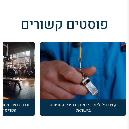
פוסטים קשורים
קצת על לימודי חינוך גופני והספורט
חדר כושר פתח ת
בישראל
הפרימיום 