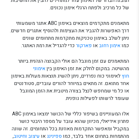
המבנה הברור של האימון עוזר למתחילים להבין את החשיבות
של כל מרכיב ולפתח הרגלי אימון נכונים.
מתאמנים מתקדמים מוצאים באימון ABC אתגר משמעותי
דרך האפשרות להגביר את העצימות ולהוסיף אתגרים חדשים.
ניתן לשלב באימון טכניקות מתקדמות מתחומים שונים
כמו
אימון רחוב
או
פארקור
כדי להגדיל את רמת האתגר.
המתאמנים עם זמן מוגבל הם אולי הקבוצה הנהנית ביותר
מהשיטה. במקום לחלק את זמן האימון בין
אימוני
חוץ
לאימוני כוח נפרדים, ניתן להשיג תוצאות מעולות באימון
אחד מתואם. זה מתאים במיוחד להורים עובדים, סטודנטים
או כל מי שמחפש לנצל בצורה מיטבית את הזמן המוגבל
שעומד לרשותו לפעילות גופנית.
אלו המעוניינים בשיפור כללי של הכושר ימצאו באימון ABC
פתרון אידיאלי, מכיוון שהוא עובד על מספר היבטי כושר
במקביל ומאפשר התקדמות מאוזנת בכל התחומים. זה שונה
מהתמחות בתחום אחד בלבד, כמו
ספינינג
או
עיצוב וחיטוב
,