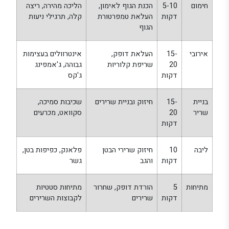
חימום
5-10
הכנת הגוף לאימון,
הליכה מהירה, ריצה
דקות
העלאת טמפרטורת
קלה, תרגילי ניעות
הגוף
אירובי
15-
העלאת דופק,
אינטרוולים בעצימות
20
שריפת קלוריות
גבוהה, ג'אמפינג
דקות
ג'קס
בניית
15-
חיזוק ובניית שרירים
שכיבות סמיכה,
שריר
20
סקוואט, מכרעים
דקות
ליבה
10
חיזוק שרירי הבטן
פלאנק, כפיפות בטן,
דקות
והגב
גשר
מתיחות
5
הורדת דופק, שחרור
מתיחות סטטיות
דקות
שרירים
לקבוצות השרירים