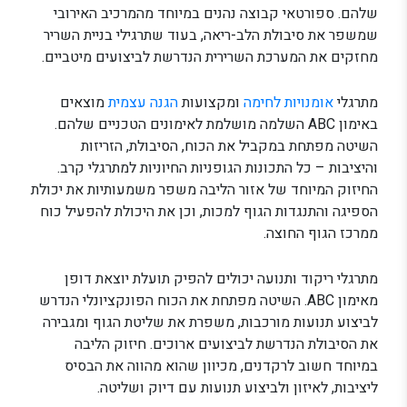
שלהם. ספורטאי קבוצה נהנים במיוחד מהמרכיב האירובי
שמשפר את סיבולת הלב-ריאה, בעוד שתרגילי בניית השריר
מחזקים את המערכת השרירית הנדרשת לביצועים מיטביים.
מתרגלי
אומנויות לחימה
ומקצועות
הגנה עצמית
מוצאים
באימון ABC השלמה מושלמת לאימונים הטכניים שלהם.
השיטה מפתחת במקביל את הכוח, הסיבולת, הזריזות
והיציבות – כל התכונות הגופניות החיוניות למתרגלי קרב.
החיזוק המיוחד של אזור הליבה משפר משמעותיות את יכולת
הספיגה והתנגדות הגוף למכות, וכן את היכולת להפעיל כוח
ממרכז הגוף החוצה.
מתרגלי ריקוד ותנועה יכולים להפיק תועלת יוצאת דופן
מאימון ABC. השיטה מפתחת את הכוח הפונקציונלי הנדרש
לביצוע תנועות מורכבות, משפרת את שליטת הגוף ומגבירה
את הסיבולת הנדרשת לביצועים ארוכים. חיזוק הליבה
במיוחד חשוב לרקדנים, מכיוון שהוא מהווה את הבסיס
ליציבות, לאיזון ולביצוע תנועות עם דיוק ושליטה.