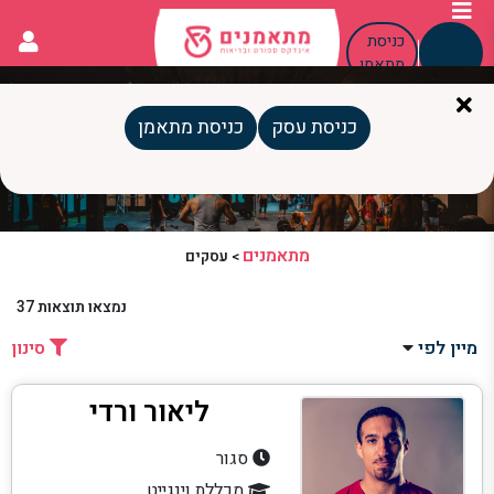
כניסת
כניסת
עסק
מתאמן
הגנה עצמית
כניסת עסק
כניסת מתאמן
מתאמנים
>
עסקים
נמצאו תוצאות
37
מיין לפי
סינון
ליאור ורדי
סגור
מכללת וינגייט