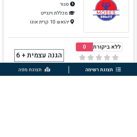
סגור
מכללת וינגייט
יהואש 10 קרית אונו
ללא ביקורת
0
הגנה עצמית + 6
(
0
ביקורות )
תצוגת רשימה
תצוגת מפה
FitThyBody
סגור
מכללת וינגייט
בת ים