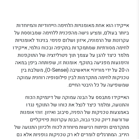
אייקידו הוא אחת מאומנויות הלחימה הייחודיות והמיוחדות
ביותר בעולם, ומציע גישה מהפכנית ללחימה שמבוססת על
עקרונות של הרמוניה, איזון ושלום פנימי. בניגוד לאומנויות
לחימה מסורתיות שמתמקדות בתקיפה ובכוח גולמי, אייקידו
מלמד כיצד להגן על עצמך תוך ניטרליזציה של התוקפנות
והימנעות מפגיעה בתוקף. אומנות זו, שפותחה ביפן במאה
ה-20 על ידי מוריהיי אויאשיבה (O-Sensei), משלבת בין
טכניקות לחימה מתקדמות לבין פילוסופיה רוחנית עמוקה
שמשפיעה על כל היבטי החיים.
האייקידו מתבסס על הבנה עמוקה של דינמיקת הכוח
והתנועה, ומלמד כיצד לנצל את כוחו של התוקף נגדו
באמצעות טכניקות של הפניה, סיבוב ואיזון. זוהי אומנות
שדורשת דיוק טכני גבוה, הבנת עקרונות פיזיקליים
מתקדמים ופיתוח רגישות מיוחדת לכוח ולכיוון התנועה של
היריב. המתרגלים לומדים לא רק טכניקות גופניות אלא גם