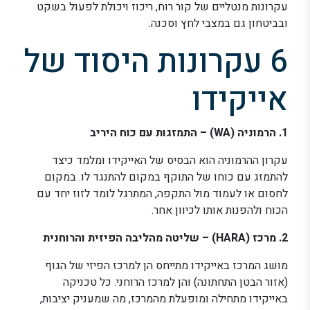
עקרונות מנטליים של קור רוח, ריכוז ויכולת לפעול בשקט
ובביטחון גם במצבי לחץ וסכנה.
6 עקרונות היסוד של
אייקידו
1. הרמוניה (WA) – התמזגות עם כוח היריב
עקרון ההרמוניה הוא הבסיס של האייקידו ומלמד כיצד
להתמזג עם כוחו של התוקף במקום להתנגד לו. במקום
לחסום או לעמוד מול התקפה, המתרגל לומד לזוז יחד עם
הכוח ולהפנות אותו לכיוון אחר.
2. מרכז (HARA) – שליטה מהליבה הפיזית והרוחנית
מושג המרכז באייקידו מתייחס הן למרכז הפיזי של הגוף
(אזור הבטן התחתונה) והן למרכז הרוחני. כל טכניקה
באייקידו מתחילה ומופעלת מהמרכז, מה שמעניק יציבות,