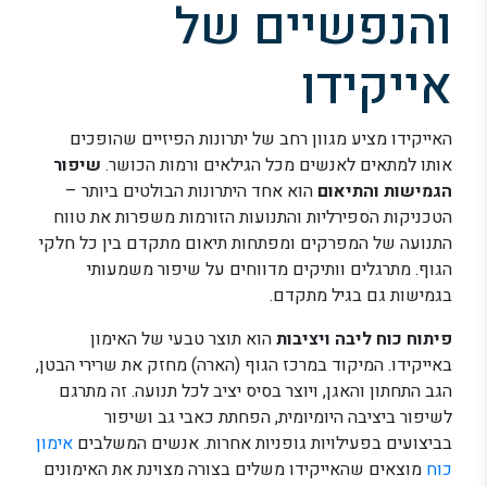
והנפשיים של
אייקידו
האייקידו מציע מגוון רחב של יתרונות הפיזיים שהופכים
אותו למתאים לאנשים מכל הגילאים ורמות הכושר.
שיפור
הגמישות והתיאום
הוא אחד היתרונות הבולטים ביותר –
הטכניקות הספירליות והתנועות הזורמות משפרות את טווח
התנועה של המפרקים ומפתחות תיאום מתקדם בין כל חלקי
הגוף. מתרגלים וותיקים מדווחים על שיפור משמעותי
בגמישות גם בגיל מתקדם.
פיתוח כוח ליבה ויציבות
הוא תוצר טבעי של האימון
באייקידו. המיקוד במרכז הגוף (הארה) מחזק את שרירי הבטן,
הגב התחתון והאגן, ויוצר בסיס יציב לכל תנועה. זה מתרגם
לשיפור ביציבה היומיומית, הפחתת כאבי גב ושיפור
בביצועים בפעילויות גופניות אחרות. אנשים המשלבים
אימון
כוח
מוצאים שהאייקידו משלים בצורה מצוינת את האימונים