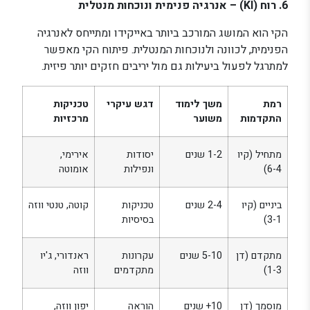
6. רוח (KI) – אנרגיה פנימית ונוכחות מנטלית
הקי הוא המושג המורכב ביותר באייקידו ומתייחס לאנרגיה
הפנימית, לכוונה ולנוכחות המנטלית. פיתוח הקי מאפשר
למתרגל לפעול ביעילות גם מול יריבים חזקים יותר פיזית.
רמת
משך לימוד
דגש עיקרי
טכניקות
התקדמות
משוער
מרכזיות
מתחיל (קיו
1-2 שנים
יסודות
אירימי,
6-4)
ונפילות
אומוטה
ביניים (קיו
2-4 שנים
טכניקות
קוטה, טנטי ווזה
3-1)
בסיסיות
מתקדם (דן
5-10 שנים
עקרונות
ראנדורי, ג'יו
1-3)
מתקדמים
ווזה
מוסמך (דן
10+ שנים
הוראה
יפון ווזה,