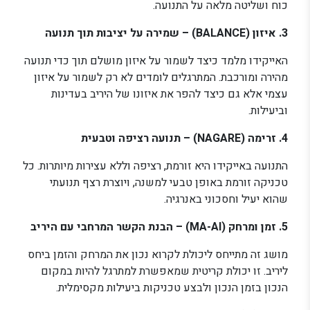
כוח ושליטה מלאה על התנועה.
3. איזון (BALANCE) – שמירה על יציבות תוך תנועה
האייקידו מלמד כיצד לשמור על איזון מושלם תוך כדי תנועה
מהירה ומורכבת. המתרגלים לומדים לא רק לשמור על איזון
עצמי אלא גם כיצד להפר את איזונו של היריב בעדינות
וביעילות.
4. זרימה (NAGARE) – תנועה רציפה וטבעית
התנועה באייקידו היא זורמת, רציפה וללא עצירות מיותרות. כל
טכניקה זורמת באופן טבעי למשנה, ויוצרת רצף תנועתי
שהוא יעיל וחסכוני באנרגיה.
5. זמן ומרחק (MA-AI) – הבנת הקשר המרחבי עם היריב
מושג זה מתייחס ליכולת לקרוא נכון את המרחק והזמן ביחס
ליריב. זו יכולת קריטית שמאפשרת למתרגל להיות במקום
הנכון בזמן הנכון ולבצע טכניקות ביעילות מקסימלית.