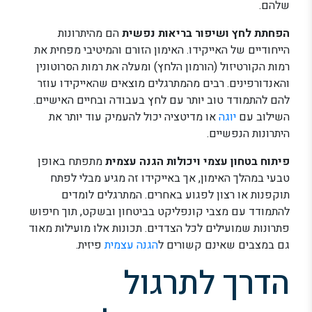
שלהם.
הפחתת לחץ ושיפור בריאות נפשית
הם מהיתרונות
הייחודיים של האייקידו. האימון הזורם והמיטיבי מפחית את
רמות הקורטיזול (הורמון הלחץ) ומעלה את רמות הסרוטונין
והאנדורפינים. רבים מהמתרגלים מוצאים שהאייקידו עוזר
להם להתמודד טוב יותר עם לחץ בעבודה ובחיים האישיים.
השילוב עם
יוגה
או מדיטציה יכול להעמיק עוד יותר את
היתרונות הנפשיים.
פיתוח בטחון עצמי ויכולות הגנה עצמית
מתפתח באופן
טבעי במהלך האימון, אך באייקידו זה מגיע מבלי לפתח
תוקפנות או רצון לפגוע באחרים. המתרגלים לומדים
להתמודד עם מצבי קונפליקט בביטחון ובשקט, תוך חיפוש
פתרונות שמועילים לכל הצדדים. תכונות אלו מועילות מאוד
גם במצבים שאינם קשורים ל
הגנה עצמית
פיזית.
הדרך לתרגול