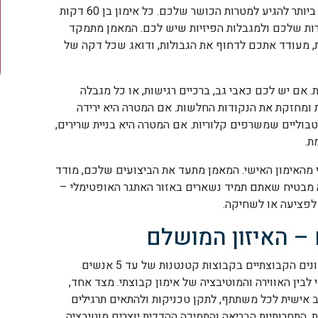
ב-WORKIN הוא הדרך המהירה והיעילה ביותר להגיע למטרות הכושר שלכם. כל אימון בן 60 דקות
ות שלכם ולמגבלות הפיזיות שיש לכם. המאמן מתמקד
ת, מעודד אתכם לדחוף את הגבולות, ודואג שכל דקה של
. אם יש לכם כאבי גב, ברכיים רגישות, או כל מגבלה
ומחזקת את הנקודות החלשות. אם המטרה היא ירידה
בוליים שמשרפים קלוריות. אם המטרה היא בניית שרירים,
ת.
מהאימון האישי. המאמן מתעד את הביצועים שלכם, מודד
 מבטיח שאתם תמיד נשארים באזור האתגר האופטימלי –
 לפציעה או לשחיקה.
 – האיזון המושלם
אחד המאפיינים הייחודיים של WORKIN הוא האימונים הקבוצתיים בקבוצות קטנטנות של עד 5 אנשים
י לבין האווירה והמוטיבציה של אימון קבוצתי. מצד אחד,
אישית לכל משתתף, לתקן טכניקות ולהתאים תרגילים
 התחרותיות הבריאה והתמיכה ההדדית יוצרים מוטיבציה