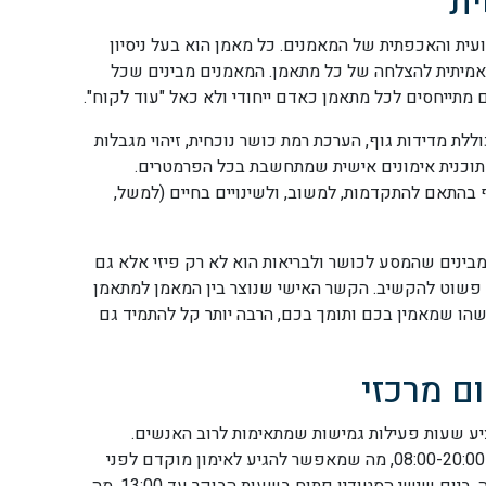
ית
WO הוא הגישה המקצועית והאכפתית של המאמנים. כל מאמן הוא בעל ניסיון
אמיתית להצלחה של כל מתאמן. המאמנים מבינים שכל
 מתייחסים לכל מתאמן כאדם ייחודי ולא כאל "עוד לקוח".
ת מדידות גוף, הערכת רמת כושר נוכחית, זיהוי מגבלות
ית תוכנית אימונים אישית שמתחשבת בכל הפרמטרים.
 בהתאם להתקדמות, למשוב, ולשינויים בחיים (למשל,
בינים שהמסע לכושר ולבריאות הוא לא רק פיזי אלא גם
תי פשוט להקשיב. הקשר האישי שנוצר בין המאמן למתאמן
הו שמאמין בכם ותומך בכם, הרבה יותר קל להתמיד גם
ם מרכזי
ן מציע שעות פעילות גמישות שמתאימות לרוב האנשים.
הסטודיו פתוח בימים ראשון עד חמישי בין השעות 08:00-20:00, מה שמאפשר להגיע לאימון מוקדם לפני