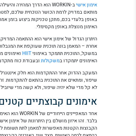
אימון אישי
מותאם במדויק לרמת הכושר הנוכחית שלכם, למטר
באופן בלעדי בכם, מתקן טכניקות ביצוע בזמן אמ
האימון מנוצלת באופן מקסימלי.
היתרון הגדול של אימון אישי הוא ההתאמה המדויקת
אחרת – המאמן בונה תוכנית שעוקפת את המגבלות 
במשקל, התוכנית תתמקד באימוני
HIIT
ואימונים מט
האימונים יתמקדו ב
משקולות
ובעבודת כוח מתקדמ
המעקב ההדוק אחר ההתקדמות הוא חלק אינטגרלי 
שיפור, ומתאים את התוכנית בהתאם להתקדמות. זה
לא קל מדי שלא יהיה שיפור, ולא קשה מדי שיוביל
אימונים קבוצתיים קטנים
בלבד. זהו איזון מושלם בין היתרונות של אימון איש
הקבוצות הקטנות מאפשרות למאמן לתת תשומת לב 
בהתאם לרמה האישית. מצד שני, האנרגיה הקבוצתית,