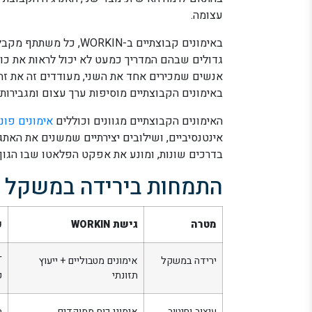
עצומה.
באימונים קבוצתיים ב-IN
גדולים שבהם המדריך כמעט לא יכול לראות את כול
אנשים שמכירים אחד את השני, מעודדים זה את זה,
באימונים הקבוצתיים מוסיפות ערך עצום ומגבירות 
האימונים הקבוצתיים מגוונים וכוללים
אימונים פונק
אינטנסיביים, ושילובים יצירתיים שמשנים את האתגר
בדרכים שונות, ומונע את אפקט הפלאטו שבו הגוף
התמחות בירידה במשקל וע
מטרה
גישת WORKIN
כ
ירידה במשקל
אימונים מטבוליים + ייעוץ
תזונתי
ק
עיצוב וחיטוב
אימוני כוח ממוקדים
מ