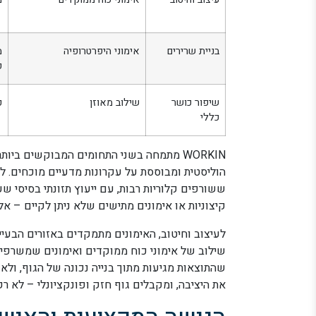
בניית שרירים
אימוני היפרטרופיה
מ
פ
שיפור כושר
שילוב מאוזן
כ
כללי
WORKIN מתמחה בשני התחומים המבוקשים ביותר – ירידה במשקל ו
הוליסטית ומבוססת על עקרונות מדעיים מוכחים. לי
ששורפים קלוריות רבות, עם ייעוץ תזונתי בסיסי שעוז
קיצוניות או אימונים מתישים שלא ניתן לקיים – א
לעיצוב וחיטוב, האימונים מתמקדים באזורים הבעיית
שילוב של אימוני כוח ממוקדים ואימונים שמשרפי
שהתוצאות מגיעות מתוך בנייה נכונה של הגוף, ול
את היציבה, ומקבלים גוף חזק ופונקציונלי – לא רק