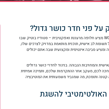
 על פני חדר כושר גדול?
בעידן של מועדוני כושר ענקיים ואנונימיים, WORKIN מציע חלופה מרעננת ואפקטיבית – סטודיו בוטיק שבו
תשומת לב אישית, תוכנית מותאמת במדויק לצרכים שלו,
יה ומציע סביבה אינטימית ומקצועית שבה אתם יכולים
ישית והמחויבות הגבוהה. בניגוד לחדרי כושר גדולים
ם" ולוותר, ב-WORKIN יש מי שמחכה לכם, מעקב אחר ההתקדמות שלכם, ותמיכה אמיתית
 קטנה ותומכת, מה שמגביר משמעותית את המוטיבציה
י האולטימטיבי להשגת