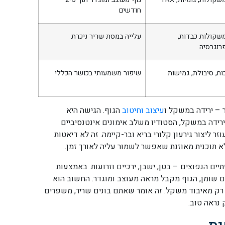
חודשים
שקולות כבדות,
עלייה במסת שריר ניכרת
רוגרסיה
וח, סיבולת, גמישות
שיפור משמעותי בכושר הכללי
עיצוב וחיטוב
הגוף. הגישה היא
רידה במשקל, הסטודיו משלב אימונים אינטנסיביים
ר ליצור גירעון קלורי בריא ובר-קיימה. זה לא דיאטות
לא תוכנית מאוזנת שאפשר לשמור עליה לאורך זמן.
יים הנפוצים – בטן, ישבן, ירכיים וזרועות. באמצעות
ם שומן, הגוף מקבל מראה מעוצב ומוגדר. החשוב הוא
א רק מאיבוד משקל. זה אומר שאתם בונים שריר, משפרים
 נראה טוב.