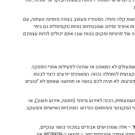
העבודה, בשעות הצהריים, או בערב אחרי יום עבודה. ביום שישי הסטודיו פתוח בשעות הבוקר עד 13:00, מה
שות קלה וחניה. הסטודיו מעוצב בצורה מזמינה ונעימה, עם
כות אוורור ומיזוג שמבטיחות נוחות מקסימלית גם בימי
ה של פרטיות ומקום בטוח שבו אתם יכולים להיות עצמכם
מעולם לא התאמנו או שחזרו לפעילות אחרי הפסקה
בה התומכת והמקצועית להתחלה נכונה. המאמנים יודעים כיצד לבנות
ע פציעות. לא תהיה לכם בושה או תחושה שאתם לא "טובים
מעותית, הכנה לאירוע מיוחד (חתונה, אירוע חשוב), או
ציעה – ימצאו ב-WORKIN את הליווי המקצועי והמותאם הנדרש. התוכניות האישיות והמעקב
– אלה שמרגישים אבודים במכוני כושר ענקיים,
שמתקשים למצוא מוטיבציה לבד, או שפשוט מעדיפים אווירה אינטימית יותר – ימצאו ב-WORKIN את