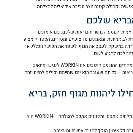
ישית וקהילה קטנה יוצר סביבה אידיאלית להצלחה.
בריא שלכם
שותף אמיתי למסע הכושר והבריאות שלכם. עם אימונים
לב אמיתית, ומאמנים מקצועיים ומסורים, הסטודיו מציע
לרדת במשקל, לעצב את הגוף, לשפר את הכושר הכללי, או
המיקום הנוח בטבריה, שעות הפעילות הגמישות, והמחירים ההוגנים הופכים את WORKIN לנגיש ומתאים
אות – כל יום שעובר הוא יום שהייתם יכולים להיות יותר
ל-WORKIN והתחילו ליהנות מגוף חזק, בריא
אם אתם מחפשים מקום שבו באמת רואים אתכם, מלווים אתכם, ומכוונים אתכם להצלחה – WORKIN הוא
בה כל אימון הופך לחוויה אישית ומעצימה.