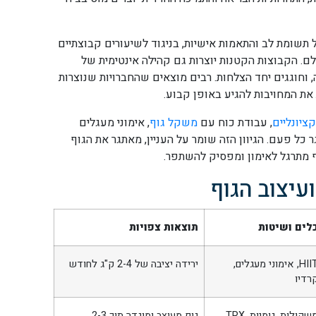
WORK, כל משתתף מקבל תשומת לב והתאמות אישיות, בניגוד לשיעורים קבוצתיים
ם. הקבוצות הקטנות יוצרות גם קהילה אינטימית של
 וחוגגים יחד הצלחות. רבים מוצאים שהחברויות שנוצרות
את המחויבות להגיע באופן קבוע.
ציונליים
, עבודת כוח עם
משקל גוף
, אימוני מעגלים
 כל פעם. הגיוון הזה שומר על העניין, מאתגר את הגוף
 מתרגל לאימון ומפסיק להשתפר.
יצוב הגוף
לים ושיטות
תוצאות צפויות
HIIT, אימוני מעגלים,
ירידה יציבה של 2-4 ק"ג לחודש
רדיו
שקולות, גומיות, TRX
גוף מעוצב ומוגדר תוך 2-3