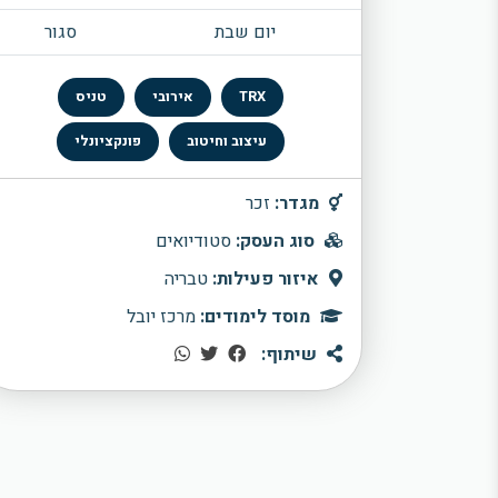
יום שבת
סגור
TRX
אירובי
טניס
עיצוב וחיטוב
פונקציונלי
מגדר:
זכר
סוג העסק:
סטודיואים
איזור פעילות:
טבריה
מוסד לימודים:
מרכז יובל
שיתוף: