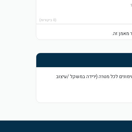
(0 ביקורות)
 מאמן זה.
שיים / קבוצות קטנטנות (עד 5 אנשים) אימונים לכל מטרה (ירידה במשקל /עיצוב