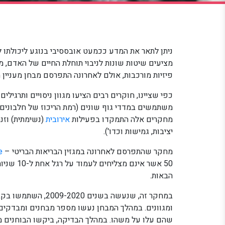
ניתן לתאר את המדע ככמעט אובססיבי בנוגע ליכולתו 
מציעים שיטות שונות לניבוי תוחלת החיים של האדם, מ
פיזיות מורכבות, אולם לאחרונה התפרסם מבחן מעניין האורך כ-10 שניות בלבד. סקרני
כפי שציינו, חוקרים רבים הציעו מגוון ניסויים ותרגיל
משתמשים במדדי גוף שונים (רמת הריכוז של חלבונים מ
מחקרים אלה התמקדו בפעילות
אירובית
(נשימתית) וזנ
יציבות, גמישות וכדו').
מחקר שהתפרסם לאחרונה במגזין הבריאות הבריטי –
e
50 אשר א
הבאות.
ומגוונים. במהלך המבחן נעשו מספר מבחנים ומבדקים,