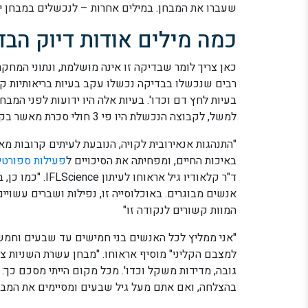
שעברו את המבחן. במילים אחרות – לנכשלים במבחן 
כמה מילים אודות דיוק הבד
כאן צריך לומר שבדיקה זו אינה מושלמת, ונתוני המחק
בעיות לחץ דם וכדו'. בעיות אלה היו ידועות לפני המבח
למשל, לקבוצה הנכשלת היו פי 3 חולי סכרת מאשר בקבוצה שהצליחה במבחן.
"התנהגות אנאירובית לקויה, הנובעת לעיתים קרובות מאו
באיכות החיים, ומפחיתה את הסיכויים ל
פעילות ספורטי
ד"ר קלאודיו גיל 
אנשים מבוגרים. באוכלוסייה זו, נפילות ושברים עשויי
המוות קשורים לנקודה זו"
"אני ממליץ לכל האנשים בני חמישים עד שבעים וחמש
למצבם הקליני" מוסיף אראוחו. "מבחן עשרת השניות צר
גובה, מדידות משקל וכדו'. מכל מקום הייתי מסכם כך
בהצלחה, ואם אתם מעל גיל שבעים ומסיימים את המב