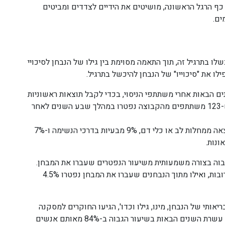
כף הרגל הראשונה, מושיטים את הידיים לצדדים ומביטים
ים.
בתרגיל זה, תוך התאמה מסוימת בין גילו של הנבחן לסיכויי
 הבאות אחרי משתתפי הניסוי, בכדי לקבל תוצאות ראשוניות
אודות תוחלת החיים של הנבחנים. במעקב זה התברר ש-123 משתתפים מהקבוצה נפטרו במהלך שבע השנים לאחר
מתוך קבוצה זו, 32% נפטרו כתוצאה מסרטן, 30% כתוצאה ממחלות לב או כלי דם, 9% מבעיות בדרכי הנשימה ו-7%
ונות.
וה בצורה משמעותית משיעור הנפטרים שעברו את המבחן.
מתוך הנכשלים 17.5% נפטרו במהלך שבע השנים הקרובות, ואילו מתוך הנבחנים שעברו את המבחן נפטרו 4.5%
ותי של הנבחן, מינו, גילו וכדו', הגיעו החוקרים למסקנה
שאותם הנבחנים שנכשלו במבחן צפויים למות במהלך עשרת השנים הבאות בשיעור הגבוה ב-84% מאותם אנשים