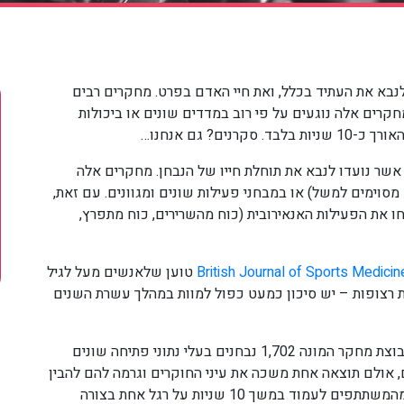
לנבא את העתיד בכלל, ואת חיי האדם בפרט. מחקרים רבים
חקרים אלה נוגעים על פי רוב במדדים שונים או ביכולות
ם? גם אנחנו…
ים אשר נועדו לנבא את תוחלת חייו של הנבחן. מחקרים אלה
סוימים למשל) או במבחני פעילות שונים ומגוונים. עם זאת,
חו את הפעילות האנאירובית (כוח מהשרירים, כוח מתפרץ,
British Journal of Sports Medicin
טוען שלאנשים מעל לגיל
ינם מצליחים לעמוד על רגל אחת ל-10 שניות רצופות – יש סיכון כמעט כפול למוות במהלך עשרת השנים
במחקר זה, שנעשה בשנים 2009-2020, השתמשו בקבוצת מחקר המונה 1,702 נבחנים בעלי נתוני פתיחה שונים
 אולם תוצאה אחת משכה את עיני החוקרים וגרמה להם להבין
שהם עלו על משהו. במהלך הבדיקה, ביקשו הבוחנים מהמשתתפים לעמוד במשך 10 שניות על רגל אחת בצורה