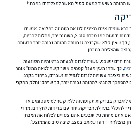
יש תמותה בשיעור כמעט כפול מאשר למצליחים במבחן!
יקה
ר הראשוניים אינם מציגים לנו את התמונה במלואה. אנשים
רבים שנכשלו בבדיקה נכשלו עקב בעיות בריאותיות קודמות ידועות כמו סכרת סוג 2, השמנת יתר, מחלות לבביות,
ן, כך שאין פלא שקבוצה זו חוותה תמותה גבוהה יותר מרעותה.
רח חיים יושבני, עשויה לגרום לבעיות בריאותיות הפוגעות
בית
, כך שזהו מעין מעגל קסמים אשר קשה לצאת ממנו" אומר
אראוחו לעיתון IFLScience. "כמו כן, בעיות ביציבה עשויות לגרום לנפילות ושברים, בייחוד בקרב
ם להסתבך ולהביא לתמותה גבוהה יותר, כך שייתכן וחלק ממקרי
 להיבדק בבדיקות תקופתיות ללא קשר לסימפטומים או
יך להיכלל בתחילת הבדיקה, יחד עם בדיקות לחץ דם, מדדי
: אם אתם מתחת גיל שבעים אתם צפויים לצלוח את המבחן
חן בהצלחה – דעו שאתם במצב יציבה טוב מהממוצע".