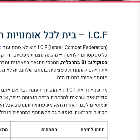
I.C.F – בית לכל אומנויות הלחימה
I.C.F (Israeli Combat Federation) הוא לא סתם עוד
ס
כל ספקטרום הלחימה – מהגנה עצמית מעשית, דרך קר
בסוקולוב 81 בהרצליה
, המרכז מתגאה במאמנים ומדרי
את חייהם להתמחות ספציפית בתחום שלהם. זה לא מקו
מומחה אמיתי בתחום הזה.
מה שמייחד את I.C.F הוא המגוון והעומק. 
ספורטאים שרוצים להתחרות ברמה הגבוהה ביותר, או 
שמתאים לכם. האווירה היא משפחתית ותומכת, אבל האי
הכושר והבריאות, ואפשר גם להשתתף בתחרויות מובילו
תחום לחימה
התמחות
מתאי