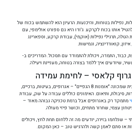
ת, נפילות בטוחות, והיכנעות. הרעיון הוא להשתמש בכוח של
הטיל אותו בכוח לקרקע. ג'ודו היא גם ספורט אולימפי, עם
 הטלה, תרגילי נפילות (אוקמי), עבודת קרקע, וספארינג
איזון, קואורדינציה, וגמישות.
 כבוד, התמדה, ויכולת להתמודד עם תסכול. המדריכים ב-
אגרוף קלאסי – לחימת עמידה
הוא אומנות לחימה אגרסיבית ואפקטיבית שמכונה "אומנות 8 הגפיים" – אגרופים, בעיטות, ברכיים,
ות, סיבולת, ותיאום. האימונים כוללים עבודה על שק, עבודת
י
מתמקד רק באגרופים אבל ברמת טכניקה גבוהה מאוד –
טחון עצמי, שחרור מתחים, וכושר פיזי מעולה.
 רקע תחרותי – שנלחמו בזירה, יודעים מה זה ללחום תחת לחץ, ויכולים
ות או סתם לאמן קשה ולהרגיש טוב – כאן המקום.