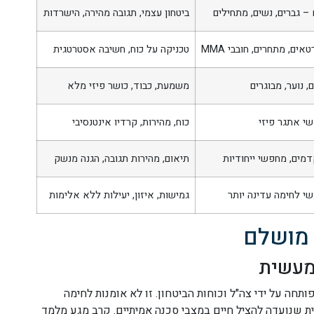
 – גברים, נשים, מתחילים
ביטחון עצמי, תגובה מהירה, הישרדות
אים, מתחרים, חובבי MMA
טכניקה על כוח, חשיבה אסטרטגית
, נוער, מבוגרים
משמעת, כבוד, כושר פיזי מלא
י אתגר פיזי
כוח, מהירות, קרדיו אינטנסיבי
מים, מחפשי ייחודיות
תיאום, מהירות תגובה, הגנה מנשק
י לחימה עדינה יותר
גמישות, איזון, יעילות ללא אלימות
 מושלם
חה על ידי צה"ל וכוחות הביטחון. זו לא אומנות לחימה
 שנועדה להציל חיים במצבי סכנה אמיתיים. קרב מגע מלמד