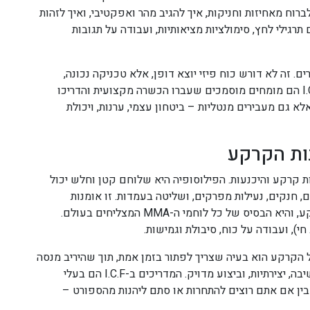
ברוח מאחיזות וחניקות, איך להגיב מהר ואפקטיבי, ואיך לזהות
תרגילי לחץ, סימולציות מציאותיות, ועבודה על תגובות
. זה לא דורש כוח פיזי יוצא דופן, אלא טכניקה נכונה,
מהירות תגובה, ומנטליות של הישרדות. המדריכים ב-I.C.F הם מומחים מוסמכים שעברו הכשרה מקצועית והדריכו
א גם מעבירים מנטליות – ביטחון עצמי, ערנות, ויכולת
ות קרקע והיכנעות. הפילוסופיה היא שלוחם קטן וחלש יכול
, חנקים, נעילות מפרקים, ושליטה בעמדות. זו אומנות
הלחימה היעילה ביותר בקרבות אמיתיים שמגיעים לקרקע, והיא הבסיס של כל לוחמי ה-MMA המצליחים בעולם.
י), ועבודה על כוח, סיבולת וגמישות.
 על הקרקע הוא בעיה שצריך לפתור בזמן אמת, תוך שהיריב מנסה
לפתור את הבעיה שלו. זה משחק שח דינמי שדורש חשיבה, יצירתיות, וביצוע מדויק. המדריכים ב-I.C.F הם בעלי
נת. בין אם אתם רוצים להתחרות או סתם ליהנות מהספורט –