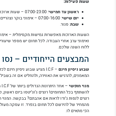
שעות פעילות:
ראשון עד חמישי
: 07:00-23:00 – שעות ארוכות במיוחד שמאפשרות לכם להגיע בכל זמן שנוח לכם.
יום שישי
: 07:00-16:00 – אימוני בוקר וצהריים לפני שבת.
שבת
: סגור.
השעות הארוכות מאפשרות גמישות מקסימלית – אימוני 
ואימוני ערב אחרי העבודה. לכל תחום יש מספר שיעו
ללוח השנה שלכם.
המבצעים הייחודיים – נסו 
שבוע ניסיון חינם
– I.C.F מציע שבוע ניסיון חינם
המאמנים, להרגיש את האווירה, ולהחליט אם זה בשבילכם
מנוי חופשי
– 
להשתתף בכל התחומים! רוצים ג'וג'יטסו ביום ראשון, ק
רוצים לנסות ג'ודו לראות אם אהבתם? בבקשה. המנוי 
מהמחיר של להירשם לכל תחום בנפרד. זו עסקה מעולה 
הכי מתאים לו.