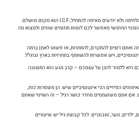
– אם אתם חדשים לעולם אומנויות הלחימה ולא יודעים מאיפה להתחיל, I.C.F הוא מקום מושלם.
והמנוי החופשי מאפשר לכם לנסות תחומים שונים ולמצוא מה
ה ואתם רוצים להתקדם, להתחרות, או פשוט לאמן ברמה
נטנסיביים, ויש אפשרות להשתתף בתחרויות בארץ ובחו"ל.
 היא ללמוד להגן על עצמכם – קרב מגע הוא התשובה
ימונים הפיזיים הכי אינטנסיביים שיש. הן משפרות כוח,
ום. אם אתם משועממים מחדר כושר רגיל – זה השינוי שאתם
נשים, ילדים, נוער, ומבוגרים. לכל קבוצת גיל יש שיעורים