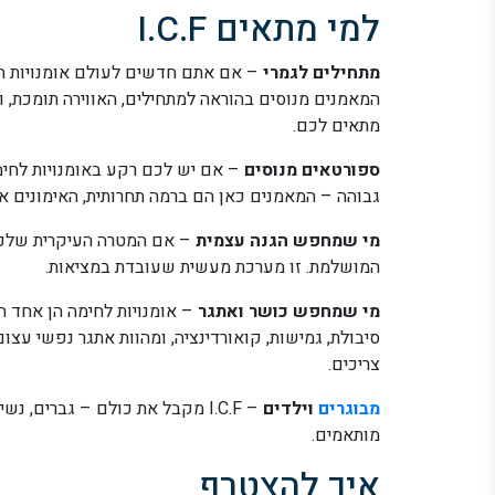
למי מתאים I.C.F
מתחילים לגמרי
המאמנים מנוסים בהוראה למתחילים, האווירה תומכת, 
מתאים לכם.
ספורטאים מנוסים
– אם יש לכם רקע באומנויות לחימ
גבוהה – המאמנים כאן הם ברמה תחרותית, האימונים אי
מי שמחפש הגנה עצמית
– אם המטרה העיקרית שלכם
המושלמת. זו מערכת מעשית שעובדת במציאות.
מי שמחפש כושר ואתגר
– אומנויות לחימה הן אחד הא
סיבולת, גמישות, קואורדינציה, ומהוות אתגר נפשי עצ
צריכים.
מבוגרים
וילדים
– I.C.F מקבל את כולם – גברים, 
מותאמים.
איך להצטרף