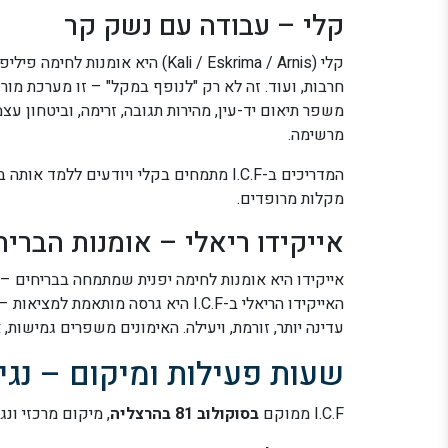
קלי – עבודה עם נשק קר
קלי (Kali / Eskrima / Arnis) היא
חרבות, ועוד. זה לא רק "לנופף במקל" – זו מערכת מורכ
משפר תיאום יד-עין, מהירות תגובה, זרימה, וביטחון עצ
מרשימה.
המדריכים ב-I.C.F מתמחים בקלי ויודעים לל
מקלות מרופדים.
אייקידו ריאלי – אומנות הבריח
אייקידו היא אומנות לחימה יפנית שמתמחה בבריחים – 
האייקידו הריאלי ב-I.C.F היא גרסה מ
עדינה יותר, זורמת, ויעילה. האימונים משפרים גמישות, אי
שעות פעילות ומיקום – נג
I.C.F ממוקם
בסוקולוב 81 בהרצליה
, מיקום מרכזי ונ