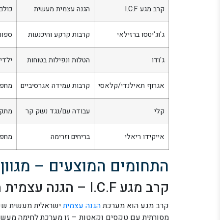
קרב מגע I.C.F
הגנה עצמית מעשית
כולם
ג'וג'יטסו ברזילאי
קרבות קרקע והיכנעות
ספורט
ג'ודו
הטלות ונפילות בטוחות
ילדים
אגרוף תאילנדי/קלאסי
קרבות עמידה אגרסיביים
מחפש
קלי
עבודה עם/נגד נשק קר
מתקד
אייקידו ריאלי
בריחים וזרימה
מחפש
התחומים המוצעים – מגוון
קרב מגע I.C.F – הגנה עצמית מעשית
קרב מגע הוא מערכת
הגנה עצמית
ישראלית מעשית שפות
מסורתית עם טקסים וקאטות – זו מערכת לחימה מעשית