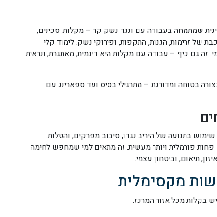
 אומנות לחימה פיליפינית שמתמחה בעבודה עם ונגד נשק קר – מקלות, סכינים,
בת של זרימות, הגנות, התקפות, ופירוקי נשק. לימוד קלי
מי. זה גם כיף – עבודה עם מקלות היא דינמית, מאתגרת, ונראית
מד אותה בצורה בטוחה ומדורגת – מתרגילי בסיס ועד ספארינג עם
ים
שימוש בתנועה של היריב נגדו, סיבוב מפרקים, והטלות.
ותאמת למציאות – פחות פורמלית ויותר מעשית. זה מתאים למי שמחפש לחימה
זון, תיאום, וביטחון עצמי.
ישות מקסימלית
גיש בקלות מכל אזור המרכז.