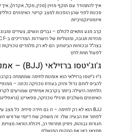
איך להתמודד עם תוקף מזוין (סכין, מקל, אקדח), איך ל
סכנות לפני שהן הופכות למצב קריטי. האימונים כוללים 
אינסטינקטיביות.
קרב מגע מתאים לכולם – גברים ונשים, צעירים ומבוגרים
בצה"ל ובכוחות הביטחון. הם לא רק מלמדים טכניקות אל
לפעול תחת לחץ.
ג'וג'יטסו ברזילאי (BJJ) – אמנות הקרקע
ג'יו ג'יטסו ברזילאי הוא אומנות לחימה שמתמחה בקרב
להביס לוחם גדול וחזק בעזרת טכניקה נכונה – ממנפים
האימונים משלבים תרגילי טכניקה, ספארינג (גראפלינג ח
BJJ הוא לא רק לחימה – זו גם חידה פיזית. כל מצב
חגורות גבוהות, ניסיון תחרותי רב, ויכולת הוראה מצוי
תמצאו כאן את המקום המושלם.