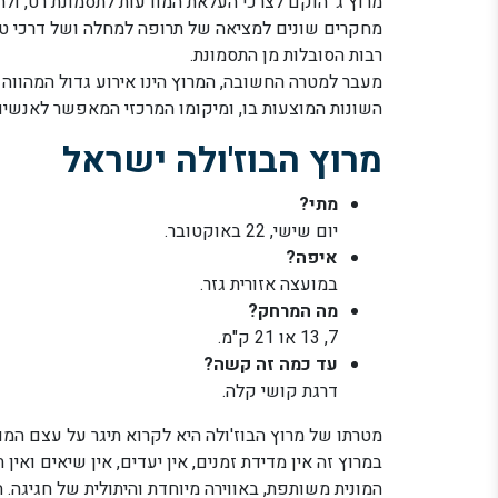
מרוץ ג' הוקם לצרכי העלאת המודעות לתסמונת רט, ולת
מחקרים שונים למציאה של תרופה למחלה ושל דרכי טיפול
רבות הסובלות מן התסמונת.
מעבר למטרה החשובה, המרוץ הינו אירוע גדול המהווה
השונות המוצעות בו, ומיקומו המרכזי המאפשר לאנשים 
מרוץ הבוז'ולה ישראל
מתי?
יום שישי, 22 באוקטובר.
איפה?
במועצה אזורית גזר.
מה המרחק?
7, 13 או 21 ק"מ.
עד כמה זה קשה?
דרגת קושי קלה.
מטרתו של מרוץ הבוז'ולה היא לקרוא תיגר על עצם המונח
במרוץ זה אין מדידת זמנים, אין יעדים, אין שיאים ואין
המונית משותפת, באווירה מיוחדת והיתולית של חגיגה.