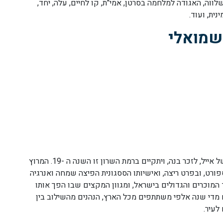
ווה, האגודה למלחמה בסרטן, אמי"ת, קו לחיים, עלה, יחד,
נית, ועוד.
 שמואלי
מרוץ אייל שמואלי מאורגן על ידי זהבה שמואלי, אימו של אייל, לזכר בנה, ויתקיים ברמת השרון זו השנה ה -19. המרוץ
ורט, ובפרט ריצה, ואישיותו הססגונית הפיצה שמחה ואנרגיה
המוכרים והגדולים בישראל, ומגוון המקצים שבו הפך אותו
 מדי שנה אלפי משתתפים מכל הארץ, הנהנים מהשילוב בין
לעיר.