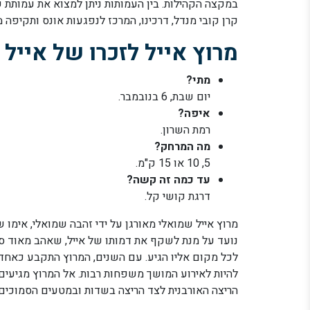
במקצה הקהילות. בין העמותות ניתן למצוא את עמותת של
קרן קובי מנדל, דרכינו, המרכז לנפגעות אונס ותקיפה מי
מרוץ אייל לזכרו של אייל
מתי?
יום שבת, 6 בנובמבר.
איפה?
רמת השרון.
מה המרחק?
5, 10 או 15 ק"מ.
עד כמה זה קשה?
דרגת קושי קל.
נועד על מנת לשקף את דמותו של אייל, שאהב מאוד ספ
לכל מקום אליו הגיע. עם השנים, המרוץ התקבע כאחד 
להיות לאירוע המושך משפחות רבות. אל המרוץ מגיעים
הריצה האורבנית לצד הריצה בשדות ובמטעים הסמוכים 