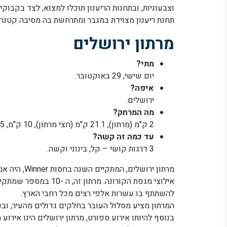
וצבעוניות, ובתחנות הריענון תוכלו למצוא, לצד בקבוקי
תחנת ריענון מצוידת במגבר ומתרחשת בה מסיבה קטנה ה
מרתון ירושלים
מתי?
יום שישי, 29 באוקטובר.
איפה?
ירושלים.
מה המרחק?
2 ק"מ (מרתון), 21.1 ק"מ (חצי מרתון), 10 ק"מ, 5 ק"מ, מקצה משפחות 1.7 ק"מ, מקצה קהילות 0.8 ק"מ.
עד כמה זה קשה?
3 דרגות קושי – קל, בינוני וקשה.
מרתון ירושלי
אילוצי מגפת הקורונה. מ
להשתתף בו עשרות אלפי רצים מכל רחבי הארץ.
המרתון מציע מסלול העובר בחלקים גדולים מהעיר, ובנ
בנוסף להיותו אירוע ספורט, מרתון ירושלים הינו אירו