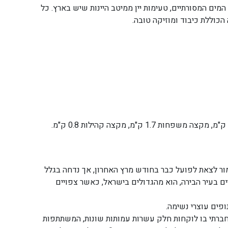
 המים המסורתיים, טעימות יין ממיטב היינות שיש בארץ. כל
כוללת כיבוד ומוזיקה טובה.
ם, המתקיים השנה בחסות Winner, היה אמור לצאת לפועל כבר בחודש מרץ האחרון, אך נדחה בגלל
רתון זה, ה -10 במספר שמתקיים בעיר הבירה, הוא מהגדולים בישראל, כאשר צפויים
ופים עוצרי נשימה.
ע חברתי בו לוקחות חלק עשרות עמותות שונות, המשתתפות