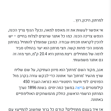
למרתון, היכון, רוץ…
אי אפשר לעשות את זה מאפס למאה, נכון? הגוף צריך הכנה,
הנפש צריכה הכנה. כמו כל אתגר שרוצים לצלוח בחיים – יש
להכין לקראתו תכנית-עבודה. כמובן שמומלץ להתחיל במרתון
מהסוג הכי פחות קשה. חצי מרתון הוא יעד בהחלט סביר
לרמה של מתחילים. ריצת מרתון היא 20.4 ק"מ, חצי מזה זה
גם אתגר משמעותי.
אגב, מקור השם 'מרתון' הוא מיוון העתיקה, על שם שליח
שרץ מהעיר 'מרתון' ועד אתונה כדי לבקש עזרה בקרב מול
הפרסים. לפי תיעוד היסטורי הוא כנראה העביר 450
קילומטרים ב
ריצה
במשך כמה ימים. בשנת 1896 נערך
המרתון הרשמי הראשון, כחלק מהמשחקים האולימפיים
באתונה.
אז איך בעצם מתחילים? קודם כל ברור שחשוב להתייעץ עם