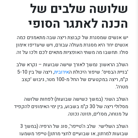
שלושה שלבים של
הכנה לאתגר הסופי
יש אנשים שמסגרת של קבוצת ריצה שבה מתאמנים כמה
אנשים יחד היא מסגרת מעולה עבורם, ויש שיעדיפו אימון
סולו. תחשבו מה משתי האופציות מתאים לכם ולכו על זה.
השלב הראשון: נמשך לאורך שישה שבועות – נקרא שלב
'בניית הבסיס': שיפור היכולת ה
אירובית
, ריצה של בין 5-10
ק"מ, ריצה במקטעים של החל מ-100 מטר, גיבוש 'קצב
מטרה'.
השלב השני: (במשך כשישה שבועות) לפחות שלושה
מסלולי ריצה של 30 ק"מ בשבוע, בין ימי האימונים להקפיד
על מנוחה, מסז'ים, תזונה נכונה.
השלב השלישי: שלב ה'טייפר', סוג של הרפיה (במשך 3
שבועות למרתון, או שבועיים לחצי מרתון) טייפר משמעו