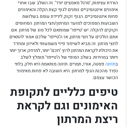
הורדת עצימות, 'סרגל מאמצים יורד'. זה השלב שבו אחרי
אימונים אינטנסיביים נותנים לגוף קצת הקלה והאימונים
פחות אינטנסיביים. הגוף זקוק לירידת עומס בשלושת
השבועות הסמוכים למועד המרתון/חצי המרתון. הסחוסים
זקוקים להקלה. יש 'טייפר' שמותאם לכל סוג של מרתון. אם
אתם הולכים על חצי מרתון, אז ה'טייפר' שלכם אמור להתאים
לחצי מרתון. זה מביא לשיפור פיזי משמעותי ולאיזון ומחדד
את היכולת לקראת המרתון לרוץ 'חכם' יותר, למרחק ארוך יותר
ויותר במהירות. בשלב הסופי של ה'טייפר' מומלץ לשלב
ב
תזונה
פסטה, אורז, תמרים. תזונה מותאמת היא חלק בלתי
נפרד מהכנת הגוף למרתון. היא חשובה לא פחות מאימוני
הכושר עצמם.
טיפים כלליים לתקופת
האימונים וגם לקראת
ריצת המרתון