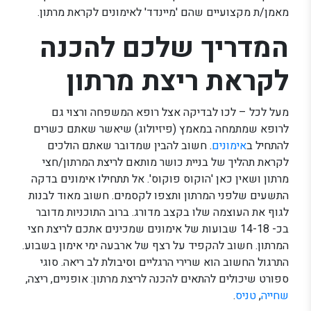
מאמן/ת מקצועיים שהם 'מיינדד' לאימונים לקראת מרתון.
המדריך שלכם להכנה
לקראת ריצת מרתון
מעל לכל – לכו לבדיקה אצל רופא המשפחה ורצוי גם
לרופא שמתמחה במאמץ (פיזיולוג) שיאשר שאתם כשרים
להתחיל ב
אימונים
. חשוב להבין שמדובר שאתם הולכים
לקראת תהליך של בניית כושר מותאם לריצת המרתון/חצי
מרתון ושאין כאן 'הוקוס פוקוס'. אל תתחילו אימונים בדקה
התשעים שלפני המרתון ותצפו לקסמים. חשוב מאוד לבנות
לגוף את העוצמה שלו בקצב מדורג. ברוב התוכניות מדובר
בכ- 14-18 שבועות של אימונים שמכינים אתכם לריצת חצי
המרתון. חשוב להקפיד על רצף של ארבעה ימי אימון בשבוע.
התרגול החשוב הוא שרירי הרגליים וסיבולת לב ריאה. סוגי
ספורט שיכולים להתאים להכנה לריצת מרתון: אופניים, ריצה,
שחייה
,
טניס
.