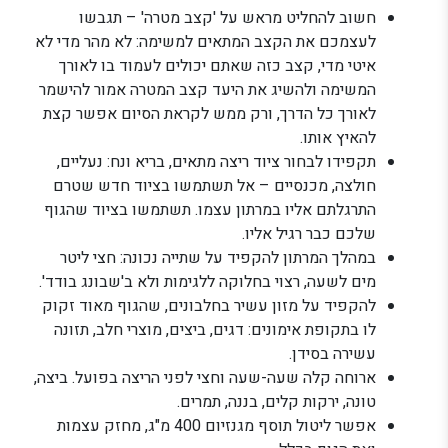
חשוב להחליט מראש על 'קצב מטרה' – תגבשו
לעצמכם את הקצב המתאים למשימה: לא מהר מדי לא
איטי מדי, קצב כזה שאתם יכולים לעמוד בו לאורך
המשימה ולהשיג את היעד קצב המטרה אמור להישמר
לאורך כל הדרך, ורק ממש לקראת הסיום אפשר קצת
להאיץ אותו.
תקפידו לבחור ציוד ריצה מתאים, בריא ונח: נעליים,
חולצה, מכנסיים – אל תשתמשו בציוד חדש שטרם
התרגלתם אליו במרתון עצמו. תשתמשו בציוד שהגוף
שלכם כבר רגיל אליו.
במהלך המרתון להקפיד על שתייה נכונה: חצי ליטר
מים לשעה, רצוי בחלוקה ללגימות ולא ב'שבונג בודד'.
להקפיד על מזון עשיר בחלבונים, שהגוף מאוד זקוק
לו בתקופת אימונים: דגים, ביצים, מוצרי חלב, תזונה
עשירה בסידן.
ארוחה קלה שעה-שעה וחצי לפני הריצה בפועל. ביצה,
טונה, ירקות קלים, בננה, תמרים.
אפשר ליטול תוסף מגנזיום 400 מ"ג, מחזק עצמות