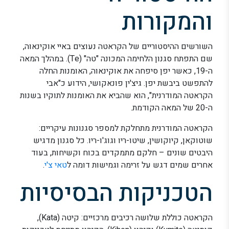
והמקורות
השורשים ההיסטוריים של הקראטה נעוצים באיי אוקינאוה,
שם התפתח סגנון הלחימה המכונה "טה" (Te). במהלך המאה
ה-19, כאשר יפן סיפחה את אוקינאוה, האומנות החלה
להתפשט ביבשת יפן. גיצ'ין פונאקושי, הידוע כ"אבי
הקראטה המודרנית", הוא שהביא את האומנות לתוקיו בשנות
ה-20 של המאה הקודמת.
הקראטה המודרנית מתחלקת למספר סגנונות עיקריים:
שוטוקאן, קיוקושין, שיטו-ריו וגוג'ו-ריו. כל סגנון מדגיש
היבטים שונים – חלקם מתמקדים בכוח וקשיחות, בעוד
אחרים שמים דגש על זרימה וגמישות דומה ל
טאי צ'י
.
הטכניקות הבסיסיות
הקראטה כוללת שלושה רכיבים מרכזיים: קיטה (Kata),