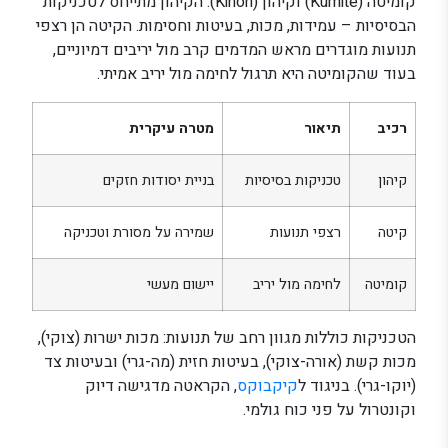
קומיטה (Kumite) וקיהון (Kihon). הקיהון מתייחס לטכניקות
הבסיסיות – עמידות, מכות, בעיטות וחסימות. הקיטה הן רצפי
תנועות מוגדרים מראש המדמים קרב מול יריבים דמיוניים,
בעוד שהקומיטה היא תרגול לחימה מול יריב אמיתי.
רכיב
תיאור
מטרה עיקרית
קיהון
טכניקות בסיסיות
בניית יסודות חזקים
קיטה
רצפי תנועות
שמירה על מסורת וטכניקה
קומיטה
לחימה מול יריב
יישום מעשי
הטכניקות כוללות מגוון רחב של תנועות: מכות ישרות (צוקי),
מכות קשת (אורה-צוקי), בעיטות חזית (מה-גרי) ובעיטות צד
(יוקו-גרי). בניגוד ל
קיקבוקס
, הקראטה מדגישה דיוק
וקונטרול על פני כוח גולמי.