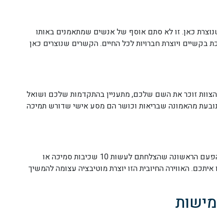
וצרת כאן. זו לא סתם אוסף של אנשים שמתאמנים באותו
 בקשיים ויוצרת חברויות לכל החיים. הקשרים שנוצרים כאן
 הצוות זוכר את השם שלכם, מתעניין בהתקדמות שלכם ושואל
שנובעת מהאמונה שבריאות וכושר הם מסע אישי שדורש תמיכה
כל הישג, קטן כגדול, מקבל הכרה במועדון. בין אם זו הפעם הראשונה שהצלחתם לעשות 10 שכיבות סמיכה או
יתכם. האווירה החיובית הזו יוצרת מוטיבציה עצומה להמשיך
מישות