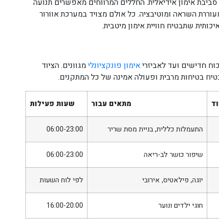
סביבת אימון אידיאלית. החללים המרווחים מאפשרים תנועה
מעוררת השראה ומוטיבציה. כל אולם מצויד במערכת אוורור
ותית שתבטיח חוויית אימון מיטבית.
וח חדישים ועד לאביזרי
אימון פונקציונלי
מגוונים. הציוד
יח בטיחות מרבית ופעולה אמינה של כל המתקנים.
וד
מתאים עבור
שעות פעילות
התעמלות כללית, בניית מסת שריר
06:00-23:00
שיפור כושר לב-ריאה
06:00-23:00
יוגה, פילאטיס, אירובי
לפי לוח השעות
חוגי ילדים ונוער
16:00-20:00