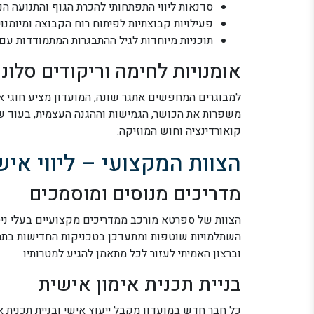
סדנאות ליווי התפתחותי להכרת הגוף והתנועה הנ
פעילויות קבוצתיות לפיתוח רוח הקבוצה ומיומנוי
תוכניות מיוחדות לגיל ההתבגרות המתמודדות עם 
אומנויות לחימה וריקודים סלוני
למבוגרים המחפשים אתגר שונה, המועדון מציע חוגי או
משפרות את הכושר, הגמישות וההגנה העצמית, בעוד שה
קואורדינציה וחוש המוזיקה.
הצוות המקצועי – ליווי איש
מדריכים מנוסים ומוסמכים
הצוות של ספרטא מורכב ממדריכים מקצועיים בעלי ניסי
השתלמויות שוטפות ומתעדכן בטכניקות החדישות בתחו
וברצון האמיתי לעזור לכל מתאמן להגיע למטרותיו.
בניית תכנית אימון אישית
כל חבר חדש במועדון מקבל ייעוץ אישי ובניית תכנית 