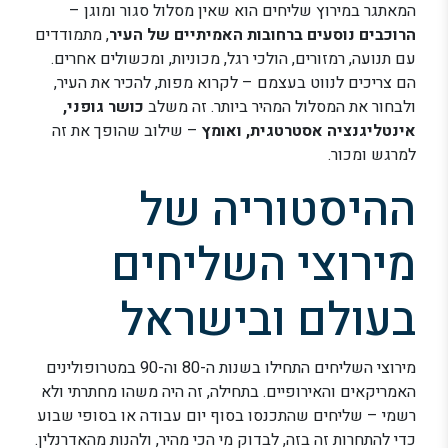
המאתגר במירוץ שליחים הוא שאין מסלול סגור ומוגן –
הרוכבים נוסעים ברחובות האמיתיים של העיר
, מתמודדים
עם תנועה, רמזורים, הולכי רגל, מכוניות, ומכשולים אחרים.
הם צריכים לנווט בעצמם – לקרוא מפות, להכיר את העיר,
ולבחור את המסלול המהיר ביותר. זה משלב
כושר גופני,
אינטליגנציה אסטרטגית, ואומץ
– שילוב שהופך את זה
למרגש ומכור.
ההיסטוריה של
מירוצי השליחים
בעולם ובישראל
מירוצי השליחים התחילו בשנות ה-80 וה-90 במטרופולינים
האמריקאים והאירופיים. בתחילה, זה היה משהו מחתרתי ולא
רשמי – שליחים שהתכנסו בסוף יום עבודה או בסופי שבוע
כדי להתחרות זה בזה, לבדוק מי הכי מהיר, ולהנות מהאדרנלין.