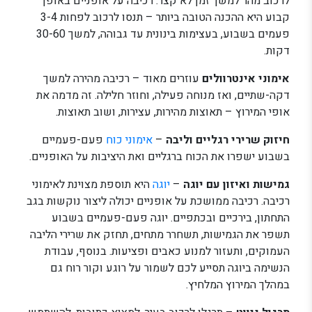
לרכוב מהר למשך זמן לא קצר. רכיבה על אופניים באופן
קבוע היא ההכנה הטובה ביותר – תנסו לרכוב לפחות 3-4
פעמים בשבוע, בעצימות בינונית עד גבוהה, למשך 30-60
דקות.
אימוני אינטרוולים
עוזרים מאוד – רכיבה מהירה למשך
דקה-שתיים, ואז מנוחה פעילה, וחוזר חלילה. זה מדמה את
אופי המירוץ – תאוצות מהירות, עצירות, ושוב תאוצות.
חיזוק שרירי רגליים וליבה
–
אימוני כוח
פעם-פעמיים
בשבוע ישפרו את הכוח ברגליים ואת היציבות על האופניים.
גמישות ואיזון עם יוגה
–
יוגה
היא תוספת מצוינת לאימוני
רכיבה. רכיבה ממושכת על אופניים יכולה ליצור נוקשות בגב
התחתון, בירכיים ובכתפיים. יוגה פעם-פעמיים בשבוע
תשפר את הגמישות, תשחרר מתחים, תחזק את שרירי הליבה
העמוקים, ותעזור למנוע כאבים ופציעות. בנוסף, עבודת
הנשימה ביוגה תסייע לכם לשמור על רוגע וקור רוח גם
במהלך המירוץ המלחיץ.