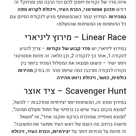
איזה סדר של נקודות יחסוך להם הכי הרבה זמן ומרחק? זה
דורש
תכנון אסטרטגי, הכרת העיר, ויכולת לקרוא מפה
במהירות
. המירוץ נגמר כשהמשתתף מגיע לנקודת הסיום עם
כל החותמות או המשימות שהושלמו.
Linear Race – מירוץ ליניארי
במירוץ ליניארי, יש
סדר קבוע של נקודות
– צריך להגיע
לנקודה 1, אחר כך לנקודה 2, וכן הלאה. זה פחות אסטרטגי
ויותר ישיר – פשוט תמצאו את המסלול המהיר ביותר בין
נקודה לנקודה ותרכבו כמה שיותר מהר. זה בודק
מהירות
גולמית, כושר, ויכולת ניווט מהירה
.
Scavenger Hunt – ציד אוצר
במירוץ מסוג זה, המשימות יותר יצירתיות ומורכבות – למשל,
"תמצא מקום בעיר שיש בו גרפיטי של חתול ותצלם תמונה",
"תמצא מאפייה שמוכרת בורקס ותקנה אחד", או "תשאל
מישהו ברחוב מה השם של ראש העיר ותתעד את התשובה".
זה פחות על מהירות ויותר על
יצירתיות, הכרת העיר, ויכולת