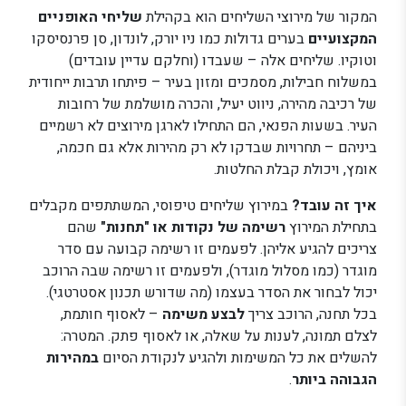
המקור של מירוצי השליחים הוא בקהילת
שליחי האופניים
המקצועיים
בערים גדולות כמו ניו יורק, לונדון, סן פרנסיסקו
וטוקיו. שליחים אלה – שעבדו (וחלקם עדיין עובדים)
במשלוח חבילות, מסמכים ומזון בעיר – פיתחו תרבות ייחודית
של רכיבה מהירה, ניווט יעיל, והכרה מושלמת של רחובות
העיר. בשעות הפנאי, הם התחילו לארגן מירוצים לא רשמיים
ביניהם – תחרויות שבדקו לא רק מהירות אלא גם חכמה,
אומץ, ויכולת קבלת החלטות.
איך זה עובד?
במירוץ שליחים טיפוסי, המשתתפים מקבלים
בתחילת המירוץ
רשימה של נקודות או "תחנות"
שהם
צריכים להגיע אליהן. לפעמים זו רשימה קבועה עם סדר
מוגדר (כמו מסלול מוגדר), ולפעמים זו רשימה שבה הרוכב
יכול לבחור את הסדר בעצמו (מה שדורש תכנון אסטרטגי).
בכל תחנה, הרוכב צריך
לבצע משימה
– לאסוף חותמת,
לצלם תמונה, לענות על שאלה, או לאסוף פתק. המטרה:
להשלים את כל המשימות ולהגיע לנקודת הסיום
במהירות
הגבוהה ביותר
.