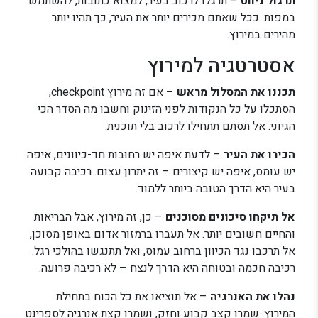
תרגול ניווט
– תרגלו לרכוב בעיר, למצוא כתובות, להשתמש
במפות. ככל שאתם מכירים יותר את העיר, כך תהיו יותר
מהירים במירוץ.
אסטרטגיה למירוץ
תכננו את המסלול מראש
– אם זה מירוץ checkpoint,
הסתכלו על כל הנקודות לפני הזינוק וחשבו מה הסדר הכי
הגיוני. אל תסתם תתחילו לרכוב בלי תוכנית.
הכירו את העיר
– לדעת איפה יש רחובות חד-כיוונים, איפה
יש עומס, איפה יש קיצורים – זה יתרון עצום. רכיבה קבועה
בעיר היא הדרך הטובה ביותר ללמוד.
אל תיקחו סיכונים מסוכנים
– כן, זה מירוץ, אבל הבריאות
והחיים חשובים יותר. אל תעברו ברמזור אדום באופן מסוכן,
אל תרכבו נגד הכיוון ברחוב עמוס, ואל תתנגשו בהולכי רגל.
רכיבה חכמה ובטוחה היא הדרך לנצח – לא רכיבה פרועה.
נהלו את האנרגיה
– אל תוציאו את כל הכוח בתחילת
המירוץ. שמרו קצב קבוע וחזק, ושמרו קצת אנרגיה לספרינט