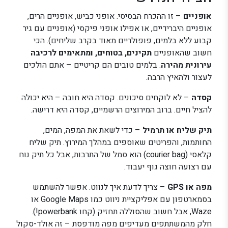
אופניים
– זו ההכרח הבסיסי. אופני כביש, אופניים הרים,
אופניים היברידיים, או אפילו אופני פיקסי (אופניים עם גיר
קבוע ללא בלמים, פופולריים מאוד בקרב שליחים). הכי
חשוב שהאופניים
תקינים, בטוחים, ומתאימים לרכיבה
עירונית מהירה
. בלמים טובים הם קריטיים – אתם הולכים
לעצור ולהאיץ הרבה.
קסדה
– לא לוקחים סיכונים. קסדה היא חובה – היא יכולה
להציל חיים. ברוב המירוצים הרשמיים, קסדה היא דרישה.
תיק שליח או תרמיל
– כדי לשאת את המפה, המים,
החותמות, והפריטים שאוספים במהלך המירוץ. תיק שליח
קלאסי (courier bag) הוא סמל של התרבות, אבל כל תיק נוח
עם רצועה חוצה גוף יעבוד.
מפה או GPS
– צריך לדעת איך לנווט. אפשר להשתמש
בסמארטפון עם אפליקציית ניווט כמו Google Maps או
Waze, אבל חשוב שהסוללה תחזיק (קחו powerbank!).
חלק מהמשתתפים מעדיפים מפה מודפסת – זה אולד-סקול