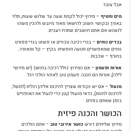
אבל עובד.
מים וחטיף
– מירוץ יכול לקחת שעה עד שלוש שעות, תלוי
באורך ובקושי. חשוב להישאר מאוד מיובש ולהכין משהו
לנשנש אם אתם חושבים שתהיו רעבים.
בגדים נוחים
– בגדי רכיבה טכניים או פשוט בגדי ספורט
נוחים שמאפשרים תנועה חופשית. בקיץ – קל ומאוורר,
בחורף – שכבות.
אורות ופעמון
– אם המירוץ כולל רכיבה בחושך (יש מירוצי
לילה), אורות הם חובה. פעמון טוב לאזהר הולכי רגל.
מנעול
– אם יש נקודות שצריך להיכנס אליהן רגלית (למשל,
להיכנס לחנות), כדאי מנעול קטן כדי לנעול את האופניים
בזמן שאתם בפנים.
הכושר והכנה פיזית
מירוץ שליחים דורש
כושר אירובי טוב
– אתם הולכים