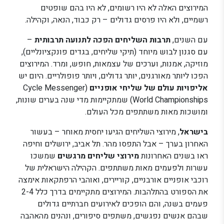
המירוצים האלה לא היו רשומים, לא היו בהם שופטים
רשמיים, ולא היו פרסים גדולים – רק כבוד, הנאה, וקהילה.
עם השנים,
תרבות השליחים הפכה לתנועה תרבותית
–
עם סגנון לבוש מיוחד (תיקי שליחים, בגדים פונקציונליים),
מוזיקה, אמנות, וערכים של עצמאות, חופש, ומרד. המירוצים
הפכו ליותר מאורגנים, יותר גדולים, ויותר פופולריים. היום יש
אליפויות עולם של שליחי אופניים
(Cycle Messenger
World Championships) שמתקיימות מדי שנה בערים שונות,
ומושכות מאות משתתפים מכל העולם.
בישראל
, מירוצי השליחים הגיעו יחסית מאוחר – בעשור
האחרון בערך – אבל התפסו מהר. תל אביב, ירושלים וחיפה
ראו בשנים האחרונות
מירוצי שליחים מרגשים
שמשכו
עשרות ולפעמים מאות משתתפים. הקהילה הישראלית של
רוכבי אופניים אורבניים, קוריירים, ואוהבי הרפתקאות אימצה
את הספורט בהתלהבות. המירוצים מתקיימים בדרך כלל 2-4
פעמים בשנה, והם הופכים לאירועים חברתיים גדולים
שבהם אנשים נפגשים, משתפים סיפורים, ונהנים מהאהבה