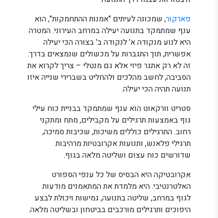
פארקור
, שמכונה לעיתים "אמנות ההתחמקות", הוא
ענף שמתמקד בתנועה יעילה במרחב העירוני. המטרה
היא לנוע מנקודה א' לנקודה ב' בצורה הכי יעילה
אפשרית, תוך התגברות על מכשולים שנמצאים בדרך.
זה לא רק אתגר פיזי אלא גם מנטלי – צריך לקרוא את
הסביבה, לחשב מהלכים ולהחליט בשברירי שנייה איזו
תנועה תהיה הכי יעילה.
סטריט וורקאוט הוא ענף שמתמקד בבניית כוח עילי
גוף באמצעות תרגילים על מקבילים, מתח ומתקני
רחוב. התרגילים כוללים משיכות, שכיבות סמיכה,
תרגילי פלאנש, ותנועות אקרובטיות מרהיבות
שדורשים כוח עצום ושליטה מלאה בגוף.
אקרובטיקה היא הבסיס של כל ענפי הספורט
האלטרנטיבי. היא מלמדת את המתאמנים מודעות
לגוף במרחב, שליטה בתנועה, גמישות ויכולת לבצע
היפוכים ותרגילים מורכבים בביטחון ובשליטה מלאה.