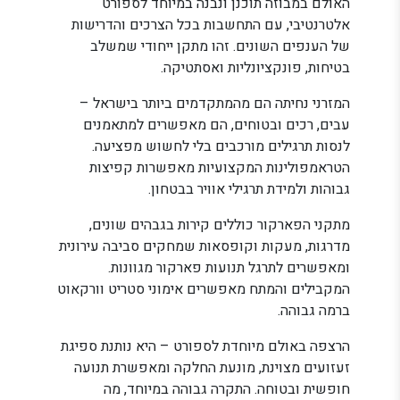
האולם במבוזה תוכנן ונבנה במיוחד לספורט
אלטרנטיבי, עם התחשבות בכל הצרכים והדרישות
של הענפים השונים. זהו מתקן ייחודי שמשלב
בטיחות, פונקציונליות ואסתטיקה.
המזרני נחיתה הם מהמתקדמים ביותר בישראל –
עבים, רכים ובטוחים, הם מאפשרים למתאמנים
לנסות תרגילים מורכבים בלי לחשוש מפציעה.
הטראמפולינות המקצועיות מאפשרות קפיצות
גבוהות ולמידת תרגילי אוויר בבטחון.
מתקני הפארקור כוללים קירות בגבהים שונים,
מדרגות, מעקות וקופסאות שמחקים סביבה עירונית
ומאפשרים לתרגל תנועות פארקור מגוונות.
המקבילים והמתח מאפשרים אימוני סטריט וורקאוט
ברמה גבוהה.
הרצפה באולם מיוחדת לספורט – היא נותנת ספיגת
זעזועים מצוינת, מונעת החלקה ומאפשרת תנועה
חופשית ובטוחה. התקרה גבוהה במיוחד, מה