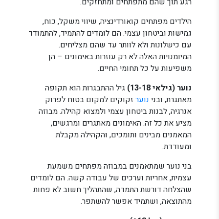
רגע תוך שהם מתפתחים ומתחזקים.
הילדים מפתחים קואורדינציה, שיווי משקל, כוח,
גמישות וביטחון עצמי. הם לומדים להתמיד, להתמודד
עם כישלונות ולא לוותר עד שהם מצליחים.
המיומנויות האלה לא רק עוזרות באימונים – הן
משפיעות על כל תחומי החיים.
נוער (גילאי 13-18)
גיל ההתבגרות הוא תקופה
מאתגרת, ובני
נוער
זקוקים למקום בטוח לפרוק
אנרגיה, לבנות ביטחון עצמי ולמצוא קהילה. מבוזה
מציע את כל זה. האימונים מאתגרים ומרגשים,
המאמנים מבינים ותומכים, והקהילה מקבלת
ומעודדת.
בני נוער שמתאמנים במבוזה מפתחים משמעת
עצמית, אחריות וערכים של עבודה קשה. הם לומדים
שהצלחה דורשת התמדה, שהתהליך חשוב לא פחות
מהתוצאה, ושתמיד אפשר להשתפר.