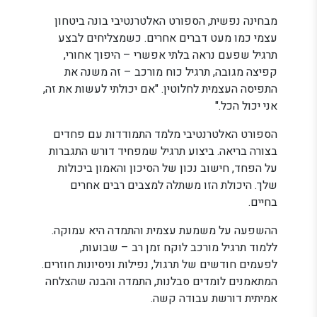
מבחינה נפשית, הספורט האלטרנטיבי בונה ביטחון
עצמי כמו מעט דברים אחרים. כשמצליחים לבצע
תרגיל שפעם נראה בלתי אפשרי – היפוך אחורי,
קפיצה מגובה, תרגיל כוח מורכב – זה משנה את
התפיסה העצמית לחלוטין. "אם יכולתי לעשות את זה,
אני יכול הכל."
הספורט האלטרנטיבי מלמד התמודדות עם פחדים
בצורה בריאה. ביצוע תרגיל שמפחיד דורש התגברות
על הפחד, חישוב נכון של הסיכון והאמון ביכולות
שלך. היכולת הזו משתלה למצבים רבים אחרים
בחיים.
ההשפעה על משמעת עצמית והתמדה היא עמוקה.
ללמוד תרגיל מורכב לוקח זמן רב – שבועות,
לפעמים חודשים של תרגול, נפילות וניסיונות חוזרים.
המתאמנים לומדים סבלנות, התמדה והבנה שהצלחה
אמיתית דורשת עבודה קשה.