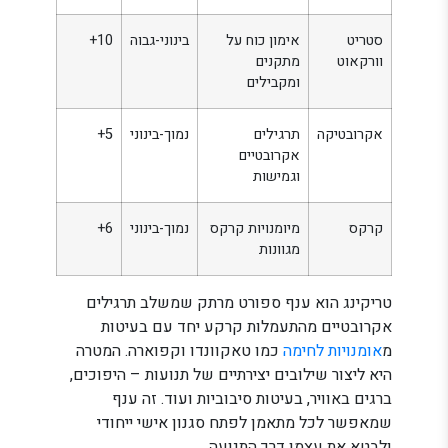
סטריט
אימון כוח על
בינוני-גבוה
10+
וורקאוט
מתקנים
ומקבילים
אקרובטיקה
תרגילים
נמוך-בינוני
5+
אקרובטיים
וגמישות
קרקס
מיומנויות קרקס
נמוך-בינוני
6+
מגוונות
טריקינג הוא ענף ספורט מרתק שמשלב תרגילים
אקרובטיים מהתעמלות קרקע יחד עם בעיטות
מ
אומנויות לחימה
כמו טאקוונדו וקפוארה. המטרה
היא ליצור שילובים יצירתיים של תנועות – היפוכים,
ברגים באוויר, בעיטות סיבוביות ועוד. זה ענף
שמאפשר לכל מתאמן לפתח סגנון אישי ייחודי
ולבטא את עצמו דרך התנועה.