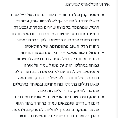
אימוני הפילאטיס למיניהם.
מספר קטן של חזרות
– מאחר והמטרה של פילאטיס
היא לעבוד על השריר אך לא להתיש אותו, עבור כל
תרגיל, שמתמקד בקבוצת שרירים מסוימת, נבצע רק
מספר חזרות קטן יחסית. המיעוט בחזרות מאפשר גם
ריכוז מיטבי יותר בעת הביצוע שלהן, דבר שכאמור
מהווה חלק חשוב מהעקרונות של הפילאטיס.
הפעלת כוח מסיבי
– יד ביד עם מספר החזרות
המועט עבור כל תרגיל, מגיעה גם דרישה לעצימות
גבוהה במהלכו. זאת, על מנת לשמור על אימון
אינטנסיבי ויעיל, גם אם לא ביצענו הרבה חזרות. לכן,
ברוב התרגילים נדרש להפעיל כוח חזק יותר ממה
שאנו רגילים בתרגילי כוח אחרים, ובמיוחד בתרגילים
שנועדו לחיזוק שרירי הליבה והיציבה.
התמקדות בשרירים המייצבים
– שרירים מייצבים
הינם השרירים שנמצאים עמוק במיוחד בתוך הגוף
שלנו, וממוקמים בסמוך לחוליות, למפרקים, ולרצפת
האגן. כלומר, מדובר בשרירים שנמצאים בשורש