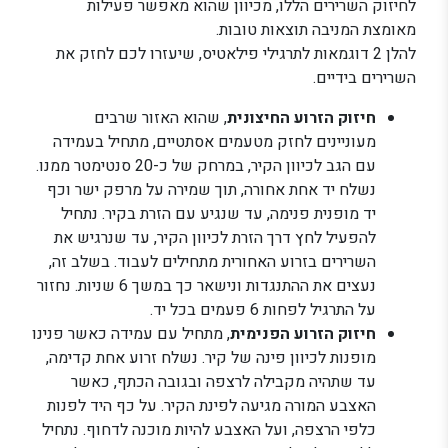
לחיזוק השרירים הללו, מכיוון שהוא מאפשר פעילות
מאומצת המניבה תוצאות טובות.
להלן 2 דוגמאות לתרגילי פילאטיס, שיעזרו לכם לחזק את
השרירים בידיים.
חיזוק הזרוע החיצונית
, שהוא האזור שרבים
מעוניינים לחזק מטעמים אסתטיים, מתחיל בעמידה
עם הגב לכיוון הקיר, במרחק של כ-20 סנטימטר ממנו.
נשלח יד אחת אחורה, תוך שמירה על מרפק ישר וכף
יד מופנית פנימה, עד שנגיע עם הזרת בקיר. נתחיל
להפעיל לחץ דרך הזרת לכיוון הקיר, עד שנרגיש את
השרירים בזרוע האחורית מתחילים לעבוד. בשלב זה,
נעצים את ההתנגדות ונישאר כך במשך 6 שניות. נחזור
על התרגיל לפחות 6 פעמים בכל יד.
חיזוק הזרוע הפנימית
, מתחיל עם עמידה כאשר פנינו
מופנות לכיוון פינה של קיר. נשלח זרוע אחת קדימה,
עד שתהיה מקבילה לרצפה ובגובה הכתף, כאשר
האצבע המורה מגיעה לפינת הקיר. על כף היד לפנות
כלפי הרצפה, ועל האצבע להיות מוכנה לדחוף. נתחיל