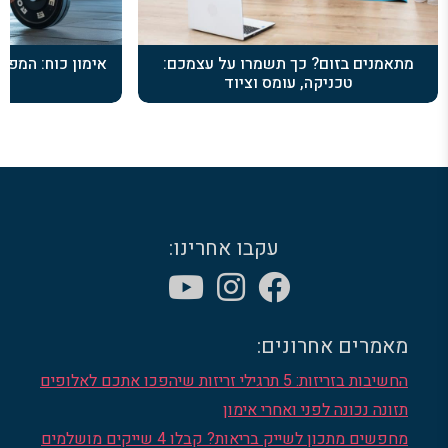
מתאמנים בזום? כך תשמרו על עצמכם:
אימון כוח: המפתח
טכניקה, עומס וציוד
ל
עקבו אחרינו:
מאמרים אחרונים:
החשיבות בזריזות: 5 תרגילי זריזות שיהפכו אתכם לאלופים
תזונה נכונה לפני ואחרי אימון
מחפשים מתכון לשייק בריאות? קבלו 4 שייקים מושלמים