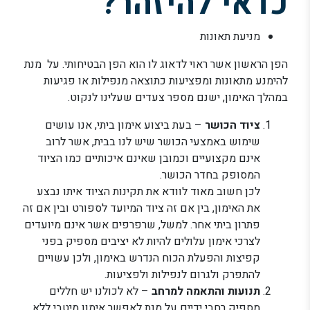
כדאי להיזהר?
מניעת תאונות
הפן הראשון אשר ראוי לדאוג לו הוא הפן הבטיחותי. על מנת
להימנע מתאונות ומפציעות כתוצאה מנפילות או פגיעות
במהלך האימון, ישנם מספר צעדים שעלינו לנקוט.
ציוד הכושר
– בעת ביצוע אימון ביתי, אנו עושים
שימוש באמצעי הכושר שיש לנו בבית, אשר לרוב
אינם מקצועיים וכמובן שאינם איכותיים כמו הציוד
המסופק בחדר הכושר.
לכן חשוב מאוד לוודא את תקינות הציוד איתו נבצע
את האימון, בין אם זה ציוד המיועד לספורט ובין אם זה
פתרון ביתי אחר. למשל, שרפרפים אשר אינם מיועדים
לצרכי אימון עלולים להיות לא יציבים מספיק בפני
קפיצות והפעלת הכוח הנדרש באימון, ולכן עשויים
להתפרק ולגרום לנפילות ולפציעות.
תנועות והתאמה למרחב
– לא לכולנו יש חללים
מספיק רחבי ידיים על מנת לאפשר אימון מיטבי ללא