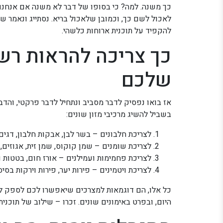
כך משנה. למה? כי בסופו של דבר לא משנה אם אנחנו 
לאכול לשם כך, וכמובן שלאכול בריא. נסתייג ונאמר ש
להקפיד על תוכנית ארוחות כלשהי.
כך צריכה להראות רש
שלכם
אז בואו נפסיק לדבר מסביב ונתחיל לדבר פרקטי, והדב
בשביל להשיג מרכיבי מזון שונים:
לצריכת חלבונים – בשר לבן, אבקות חלבון, דגים, 
לצריכת שומנים – שמן קוקוס, שמן זית, אגוזים,
לצריכת פחמימות ועמילנים – אורז חום, בטטות ו
לצריכת ויטמינים – פירות יער, פירות וירקות בסיס
כל אלו, הם דוגמאות למצרכים שיאפשרו לכם לספק לג
היום, ובפרט באימונים שונים. זכרו – שילוב של תוכני