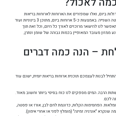
כמה לאכול?
 אנשים – אלו שאוכלים 3 ארוחות גדולות ביום, ואלו שמפזרים את הארוחות לארוחות בריאות
וקטנות לאורך כל היום. השיטה המומלצת יותר היא השיטה השנייה. באמצעות כ-5 ארוחות ביום, מתוכן 3 בינוניות ועוד
תאפשר לנו להישאר מרוכזים לאורך כל היום, וכל זאת תוך
נע ממזון מעובד המאופיין בכמות גבוהה של שומן ונתרן,
חת – הנה כמה דברים
חיל לבנות לעצמכם תוכנית ארוחות בריאות יומית, ישנם עוד
ות הרבה. המים מספקים לנו כוח בסיסי ביותר וחשוב מאוד.
גי פחמימות, קלות ומלאות. הפחמימות הקלות, כדוגמת לחם לבן, אורז או פסטה,
 שנקרא "אנרגיה זמינה" (מומלץ לפני או אחרי אימון).