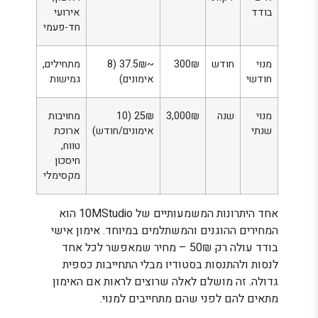
בודד
אירועי
חד-פעמי
מנוי
חודש
300₪
~37.5₪ (8
מתחילים,
חודשי
אימונים)
גמישות
מנוי
שנה
3,000₪
25₪ (10
מחויבות
שנתי
אימונים/חודש)
ארוכת
טווח,
חיסכון
מקסימלי
אחד היתרונות המשמעותיים של 10MStudio הוא
המחירים ההוגנים והמשתלמים במיוחד. אימון אישי
בודד עולה רק 50₪ – מחיר שמאפשר לכל אחד
לנסות ולהתנסות בסטודיו מבלי התחייבות כספית
גדולה. זה מושלם לאלה שרוצים לראות אם האימון
מתאים להם לפני שהם מתחייבים למנוי.