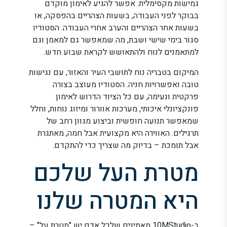
גמישות מקסימלית. אפשר להגיע לאימון מוקדם
בבוקר לפני העבודה, בשעות הצהריים בהפסקה, או
בשעות אחר הצהריים והערב אחרי העבודה. הסטודיו
סגור בימי שישי ושבת, מה שמאפשר גם למאמן וגם
למתאמנים לנוח ולהתאושש לקראת שבוע חדש.
המיקום בטבריה נוח לתושבי העיר והאזור, עם נגישות
טובה ואפשרויות חניה. הסטודיו מעוצב בצורה
פרקטית ונעימה, עם כל הציוד הדרוש לאימון
פונקציונלי איכותי, מערכות אוורור ומיזוג נוחות, וחלל
שמאפשר תנועה חופשית וביצוע מגוון רחב של
תרגילים. האווירה היא מקצועית אבל חמה, מאתגרת
אבל תומכת – בדיוק מה שצריך כדי להתקדם.
מטרת העל שלכם
היא המטרה שלנו
ב-10MStudio מאמינים שלכל אדם יש "מטרת על" –