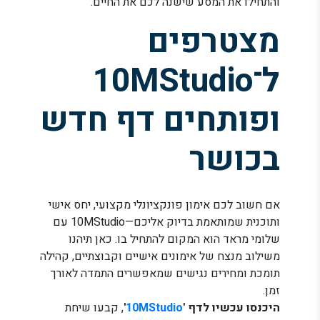
והתחילו את המסע שישנה לכם את החיים.
מצטרפים
ל־10MStudio
ופותחים דף חדש
בכושר
אם חשוב לכם אימון פונקציונלי מקצועי, יחס אישי
ותוכנית שמותאמת בדיוק אליכם—10MStudio עם
שלומי מראד הוא המקום להתחיל בו. כאן תיהנו
משילוב מנצח של אימונים אישיים וקבוצתיים, קהילה
תומכת ומחירים נגישים שמאפשרים התמדה לאורך
זמן.
היכנסו עכשיו לדף '
10MStudio
'
, קבעו שיחת