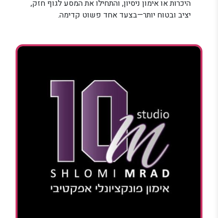
היכרות או אימון ניסיון, והתחילו את המסע לגוף חזק,
יציב ובטוח יותר—בצעד אחד פשוט קדימה.