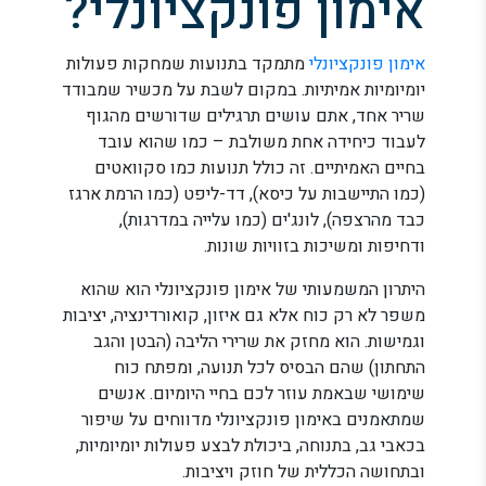
אימון פונקציונלי?
אימון פונקציונלי
מתמקד בתנועות שמחקות פעולות
יומיומיות אמיתיות. במקום לשבת על מכשיר שמבודד
שריר אחד, אתם עושים תרגילים שדורשים מהגוף
לעבוד כיחידה אחת משולבת – כמו שהוא עובד
בחיים האמיתיים. זה כולל תנועות כמו סקוואטים
(כמו התיישבות על כיסא), דד-ליפט (כמו הרמת ארגז
כבד מהרצפה), לונג'ים (כמו עלייה במדרגות),
ודחיפות ומשיכות בזוויות שונות.
היתרון המשמעותי של אימון פונקציונלי הוא שהוא
משפר לא רק כוח אלא גם איזון, קואורדינציה, יציבות
וגמישות. הוא מחזק את שרירי הליבה (הבטן והגב
התחתון) שהם הבסיס לכל תנועה, ומפתח כוח
שימושי שבאמת עוזר לכם בחיי היומיום. אנשים
שמתאמנים באימון פונקציונלי מדווחים על שיפור
בכאבי גב, בתנוחה, ביכולת לבצע פעולות יומיומיות,
ובתחושה הכללית של חוזק ויציבות.