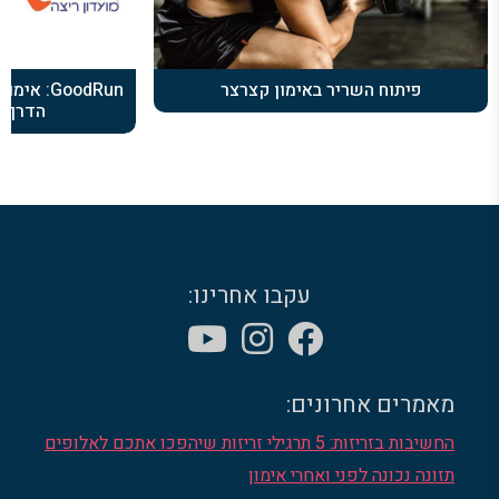
פיתוח השריר באימון קצרצר
GoodRun: 
הדרך 
עקבו אחרינו:
מאמרים אחרונים:
החשיבות בזריזות: 5 תרגילי זריזות שיהפכו אתכם לאלופים
תזונה נכונה לפני ואחרי אימון