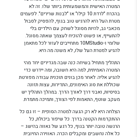
המטרה האישית והמשמעותית ביותר שלו. זה לא
בהכרח "לרדת 10 קילו" או "לבנות שרירים". לפעמים
מטרת העל היא להרגיש טוב בגוף, להפסיק לסבול
מכאבי גב, להיות מסוגל לשחק עם הילדים בלי
להתעייף, או פשוט להוכיח לעצמך שאתה מסוגל.
שלומי ו-10MStudio מתחייבים לעזור לכל מתאמן
להגיע למטרת העל שלו, לא משנה מה היא.
התהליך מתחיל בשיחה כנה שבה מגדירים יחד מהי
המטרה האמיתית, למה היא חשובה, ומה יידרש כדי
להגיע אליה. לאחר מכן בונים תוכנית עבודה מפורטת
שכוללת את סוג האימונים, התדירות, עצות תזונה
בסיסיות, ואבני דרך לאורך הדרך. במהלך התהליך יש
מעקב שוטף, התאמות לפי הצורך, ותמיכה מתמדת.
הצלחה היא לא רק הגעה למטרה הסופית – זו גם כל
ההתקדמות הקטנה בדרך. כל שיפור ביכולת, כל
הרגשה טובה יותר בגוף, כל רגע של גאווה בהישג –
כל אלה נחשבים ומקבלים הכרה. האווירה החיובית