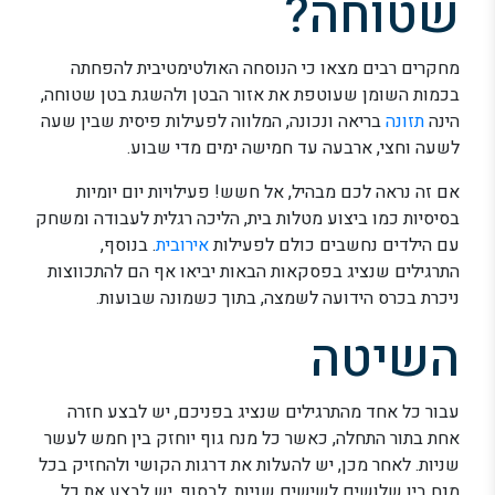
שטוחה?
מחקרים רבים מצאו כי הנוסחה האולטימטיבית להפחתה
בכמות השומן שעוטפת את אזור הבטן ולהשגת בטן שטוחה,
הינה
תזונה
בריאה ונכונה, המלווה לפעילות פיסית שבין שעה
לשעה וחצי, ארבעה עד חמישה ימים מדי שבוע.
אם זה נראה לכם מבהיל, אל חשש! פעילויות יום יומיות
בסיסיות כמו ביצוע מטלות בית, הליכה רגלית לעבודה ומשחק
עם הילדים נחשבים כולם לפעילות
אירובית
. בנוסף,
התרגילים שנציג בפסקאות הבאות יביאו אף הם להתכווצות
ניכרת בכרס הידועה לשמצה, בתוך כשמונה שבועות.
השיטה
עבור כל אחד מהתרגילים שנציג בפניכם, יש לבצע חזרה
אחת בתור התחלה, כאשר כל מנח גוף יוחזק בין חמש לעשר
שניות. לאחר מכן, יש להעלות את דרגות הקושי ולהחזיק בכל
מנח בין שלושים לשישים שניות. לבסוף, יש לבצע את כל