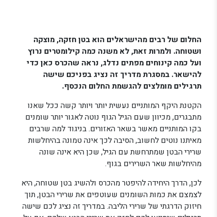
החלום של רבים מהישראלים הוא בטן חזקה, מוצקה
ושטוחה. ולמרות זאת, לא משנה כמה קילומטרים נרוץ
ועל כמה קינוחים מפתים נדלג, נראה שהכרס כאן כדי
להישאר. במסגרת מדריך זה נציג בפניכם שישה
תרגילים מומלצים להגשמת החלום הנכסף.
הקטנת היקף המותניים נעשית יותר ויותר קשה ככל שאנו
מתבגרים, מכיוון שעם הגיל הגוף נוטה לאגור יותר שומנים
בקו המותניים מאשר בשאר האזורים. בניגוד למה שרבים
מאיתנו נוטים לחשוב, הסיבה לכך אינה טמונה בהיחלשות
שרירי הבטן שמתרחשת עם הגיל, שכן היא אינה שונה
מהיחלשות שאר השרירים בגוף.
לכן, הדרך היחידה להיפטר מהכרס ולהשיג בטן שטוחה, היא
לצמצם את כמות השומנים שעוטפים את שרירי הבטן, תוך
חיזוק הדרגתי של שרירי הליבה. במדריך זה נציג לכם שישה