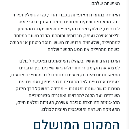
האישיות שלהם.
האווירה במועדון מאופיינת בכבוד הדדי, עזרה גומלין ועידוד
כנה. מתאמנים ותיקים ומנוסים נוטים באופן טבעי לעזור
לחדשים, לחלוק טיפים מקצועיים ועצות יקרות מהניסיון,
וליצור אווירה נעימה, חברותית ותומכת. הדבר חשוב במיוחד
למתחילים, שלעיתים מרגישים חשש, חוסר ביטחון או מבוכה
כשהם מתחילים את מסע הכושר שלהם.
המגוון הרב והעשיר בקהילת המתאמנים מאפשר לכולם
למצוא את מקומם הייחודי ולהרגיש שייכים. בין החברים
תמצאו ספורטאים מקצועיים ומנוסים לצד מתחילים צנועים,
צעירים אנרגטיים לצד מבוגרים חכמי ניסיון, ואנשים עם
מטרות כושר שונות ומגוונות – מירידה במשקל דרך חיזוק
השרירים ועד הכנה לתחרויות ואתגרים ספורטיביים.
הרב-גוניות הזו יוצרת סביבה עשירה, מעניינת ומלאת חיים,
המעניקה השראה ומוטיבציה חיובית לכולם.
המקום המושלם