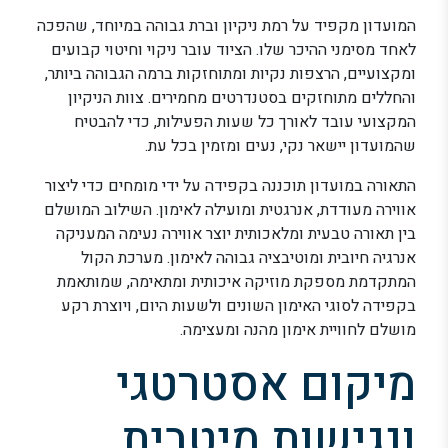
המועדון מקפיד על רמת ניקיון וברת גבוהה במיוחד, שהפכה
לאחד מסימני ההיכר שלו. הציוד עובר ניקוי וחיטוי קבועים
ומקצועיים, הרצפות נקיות ומתוחזקות ברמה הגבוהה ביותר,
והחללים מתוחזקים בסטנדרטים מחמירים. צוות הניקיון
המקצועי עובד לאורך כל שעות הפעילות, כדי להבטיח
שהמועדון יישאר נקי, נעים ומזמין בכל עת.
התאורה במועדון תוכננה בקפידה על ידי מומחים כדי ליצור
אווירה מעודדת, אנרגטית ומועילה לאימון. השילוב המושלם
בין תאורה טבעית ומלאכותית יוצר אווירה נעימה המעניקה
אנרגיה חיובית ומוטיבציה גבוהה לאימון. מערכת הקול
המתקדמת מספקת מוזיקה איכותית ומתאימה, שמותאמת
בקפידה לסוגי האימון השונים ולשעות היום, ויוצרת רקע
מושלם לחוויית אימון מהנה ומעצימה.
מיקום אסטרטגי
ונגישות מיטבית