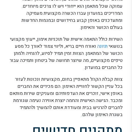
עמוקה שכל מתאמן הוא ייחודי ויש לו צרכים מיוחדים.
המדריכים במועדון עברו הכשרה מקצועית מעמיקה
ומתעדכנים באופן קבוע בחידושים ובמגמות החדשות
בעולם הכושר והאימון.
השירות כולל התאמה אישית של תוכניות אימון, ייעוץ מקצועי
בנושאי
תזונה
ואורח חיים בריא, וליווי צמוד לאורך כל מסע
הכושר של המתאמן. הצוות זמין תמיד לסיוע, להנחיה ולמתן
טיפים מקצועיים, מה שיוצר תחושה של ביטחון ותמיכה עבור
כל החברים במועדון.
צוות קבלת הקהל מתאפיין בחום, מקצועיות ונכונות לעזור
בכל עניין הקשור לחוויית האימון. הם מכירים את החברים
באופן אישי, זוכרים את העדפותיהם ומעניקים שירות מותאם
ומכבד. הגישה האישית והחמה יוצרת אווירה נעימה שגורמת
לחברים להרגיש בבית ומעודדת אותם להמשיך ולהתמיד
בשגרת האימון שלהם.
מתקנים חדישים