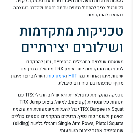
לעשות 8 חזרות מושלמות מ-15 חזרות עם טכניקה לקויה.
כל תרגיל צריך להתחיל מזווית עדינה יחסית ולהדרג בעוצמה
בהתאם להתקדמות.
טכניקות מתקדמות
ושילובים יצירתיים
משאתם שולטים בתרגילים הבסיסיים, ניתן להתקדם
לטכניקות מתקדמות יותר. אימון TRX מתשלב מצוין עם
שיטות אימון אחרות כמו
HIIT
ו
אימון כוח
. השילוב יוצר אימון
מקיף שמפתח גם כוח וגם סיבולת.
טכניקה מתקדמת פופולארית היא שילוב תרגילי TRX עם
תנועות פליומטריות (קפיצות). למשל, ביצוע TRX Jump
Squat או TRX Burpee יכול להעלות משמעותית את עוצמת
האימון ולשפר כוח נפיץ. תרגילים מתקדמים נוספים כוללים
Single Arm Rows, Pistol Squats ותרגילי גלישה (sliding)
שמוסיפים אתגר יציבות משמעותי.