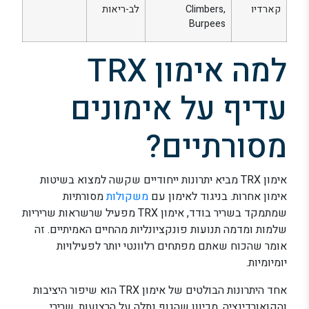
קארדיו
Climbers,
לב-ריאות
Burpees
למה אימון TRX
עדיף על אימונים
מסורתיים?
אימון TRX מביא יתרונות ייחודיים שקשה למצוא בשיטות
אימון אחרות. בניגוד לאימון עם
משקולות
מסורתיות
שמתמקד בשריר בודד, אימון TRX מפעיל שרשראות שריריות
שלמות ומדמה תנועות פונקציונליות מהחיים האמיתיים. זה
אומר שהכוח שאתם מפתחים רלוונטי יותר לפעילויות
יומיומיות.
אחד היתרונות הבולטים של אימון TRX הוא שיפור היציבות
והקואורדינציה. מכיוון שהגוף נתלה על הרצועות, שרירי