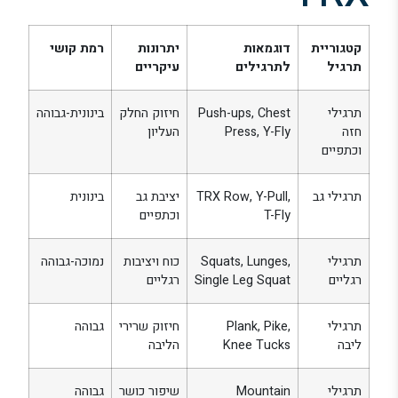
קטגוריית
דוגמאות
יתרונות
רמת קושי
תרגיל
לתרגילים
עיקריים
תרגילי
Push-ups, Chest
חיזוק החלק
בינונית-גבוהה
חזה
Press, Y-Fly
העליון
וכתפיים
תרגילי גב
TRX Row, Y-Pull,
יציבת גב
בינונית
T-Fly
וכתפיים
תרגילי
Squats, Lunges,
כוח ויציבות
נמוכה-גבוהה
רגליים
Single Leg Squat
רגליים
תרגילי
Plank, Pike,
חיזוק שרירי
גבוהה
ליבה
Knee Tucks
הליבה
תרגילי
Mountain
שיפור כושר
גבוהה