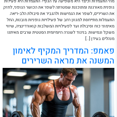
מהי התעמלות וכיצד היא משפיעה על הגוף? התעמלות היא פעילות
גופנית מאורגנת ומתוכננת שמטרתה לשפר את הכושר הגופני, לחזק
את השרירים, לשפר את הגמישות ולהגביר את סיבולת הלב-ריאה.
התעמלות מתייחסת למגוון רחב של פעילויות גופניות מובנות, החל
מאימוני כוח וסיבולת ועד לפעילויות המשלבות קואורדינציה, שיווי
משקל וגמישות. בניגוד לשגרה היומיומית הסטטית שרבים מאיתנו
מנהלים בעידן […]
פאמפ: המדריך המקיף לאימון
המשנה את מראה השרירים