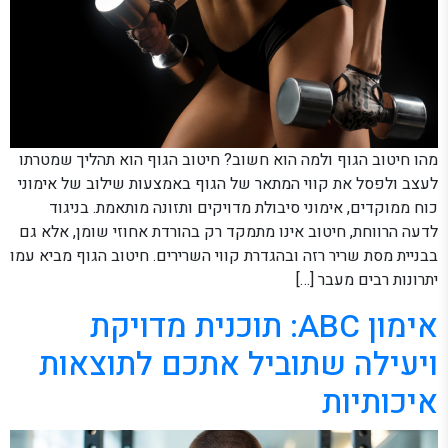
מהו חיטוב הגוף ולמה הוא חשוב? חיטוב הגוף הוא תהליך שמטרתו
לעצב ולפסל את קווי המתאר של הגוף באמצעות שילוב של אימוני
כוח ממוקדים, אימוני סיבולת מדויקים ותזונה מותאמת. בניגוד
לדעה הרווחת, חיטוב אינו מתמקד רק בהורדת אחוזי שומן, אלא גם
בבניית מסת שריר רזה ובהגדרת קווי השרירים. חיטוב הגוף מביא עמו
יתרונות רבים מעבר […]
אימון ABC: תוכנית מדויקת
ויעילה שתוביל אתכם לתוצאות
איכותיות