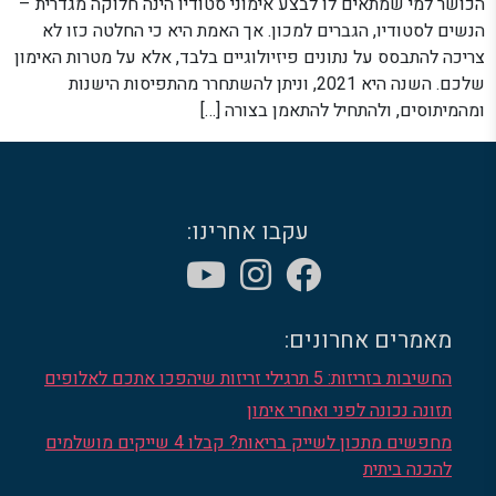
הכושר למי שמתאים לו לבצע אימוני סטודיו הינה חלוקה מגדרית –
הנשים לסטודיו, הגברים למכון. אך האמת היא כי החלטה כזו לא
צריכה להתבסס על נתונים פיזיולוגיים בלבד, אלא על מטרות האימון
שלכם. השנה היא 2021, וניתן להשתחרר מהתפיסות הישנות
ומהמיתוסים, ולהתחיל להתאמן בצורה […]
עקבו אחרינו:
מאמרים אחרונים:
החשיבות בזריזות: 5 תרגילי זריזות שיהפכו אתכם לאלופים
תזונה נכונה לפני ואחרי אימון
מחפשים מתכון לשייק בריאות? קבלו 4 שייקים מושלמים
להכנה ביתית