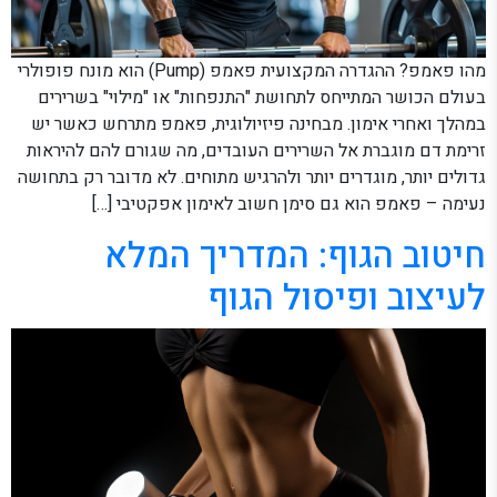
מהו פאמפ? ההגדרה המקצועית פאמפ (Pump) הוא מונח פופולרי
בעולם הכושר המתייחס לתחושת "התנפחות" או "מילוי" בשרירים
במהלך ואחרי אימון. מבחינה פיזיולוגית, פאמפ מתרחש כאשר יש
זרימת דם מוגברת אל השרירים העובדים, מה שגורם להם להיראות
גדולים יותר, מוגדרים יותר ולהרגיש מתוחים. לא מדובר רק בתחושה
נעימה – פאמפ הוא גם סימן חשוב לאימון אפקטיבי […]
חיטוב הגוף: המדריך המלא
לעיצוב ופיסול הגוף