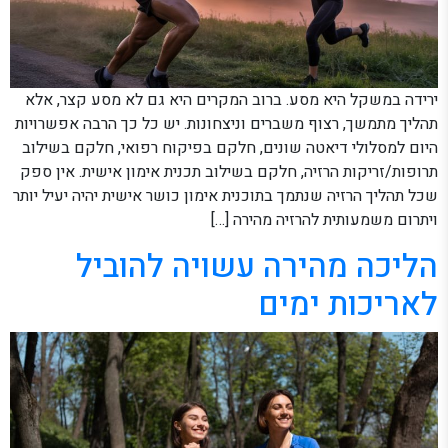
ירידה במשקל היא מסע. ברוב המקרים היא גם לא מסע קצר, אלא
תהליך מתמשך, רצוף משברים וניצחונות. יש כל כך הרבה אפשרויות
היום למסלולי דיאטה שונים, חלקם בפיקוח רפואי, חלקם בשילוב
תרופות/זריקות הרזיה, חלקם בשילוב תכנית אימון אישית. אין ספק
שכל תהליך הרזיה שנתמך בתוכנית אימון כושר אישית יהיה יעיל יותר
ויתרום משמעותית להרזיה מהירה […]
הליכה מהירה עשויה להוביל
לאריכות ימים