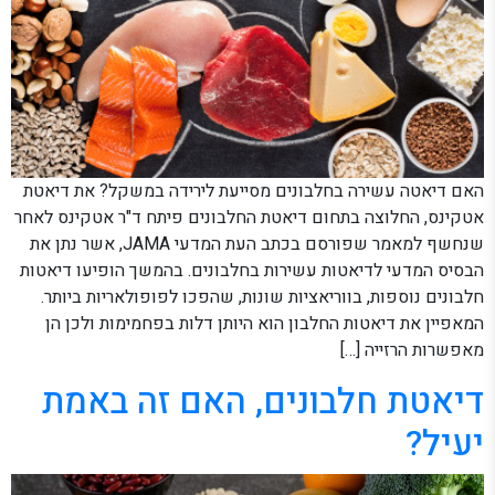
האם דיאטה עשירה בחלבונים מסייעת לירידה במשקל? את דיאטת
אטקינס, החלוצה בתחום דיאטת החלבונים פיתח ד"ר אטקינס לאחר
שנחשף למאמר שפורסם בכתב העת המדעי JAMA, אשר נתן את
הבסיס המדעי לדיאטות עשירות בחלבונים. בהמשך הופיעו דיאטות
חלבונים נוספות, בווריאציות שונות, שהפכו לפופולאריות ביותר.
המאפיין את דיאטות החלבון הוא היותן דלות בפחמימות ולכן הן
מאפשרות הרזייה […]
דיאטת חלבונים, האם זה באמת
יעיל?