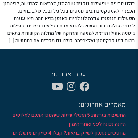
כולנו יודעים שפעילות גופנית טובה לנו, לבריאות, להרגשה, לביטחון
העצמי ולאספקטים רבים נוספים בכל גיל ובכל שלב בחיים.
הפעילות הגופנית עוזרת לנו לחיות באופן בריא יותר, היא עוזרת
למנוע מחלות רבות ועשויה למנוע מוות בגילאים צעירים. פעילות
גופנית אפילו תורמת למניעה והרחקה של מחלות הקשורות בתאים
במוח כמו פרקינסון ואלצהיימר. כולנו גם מכירים את התחושה […]
עקבו אחרינו:
מאמרים אחרונים:
החשיבות בזריזות: 5 תרגילי זריזות שיהפכו אתכם לאלופים
תזונה נכונה לפני ואחרי אימון
מחפשים מתכון לשייק בריאות? קבלו 4 שייקים מושלמים