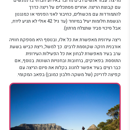
מריצה. עבור אנשים רבים מדובר באירוע חברתי בו נפגשים
עם קבוצת הריצה. אחרים מסתכלים על ריצה כדרך
להתמודדות עם מכשולים, כחיבור לאני הפנימי או כמנגנון
הגשמת חלומות יעיל במיוחד (עד גיל 42 אולי לא תגיע לירח,
אבל סיכוי סביר שתצלח מרתון).
ריצה עירונית מאפשרת את כל אלו, ובנוסף היא מספקת חוויה
אורבנית חזקה שקוסמת לרבים. כך למשל, ריצת כביש בשעת
ערב בעיר מאפשרת לבחון את כל הפעילות העירונית
התוססת: בפארקים, ברחובות ובחנויות השונות. בנוסף, אם
כבר רצים בעיר אפשר לחגוג בקלות את סיום הריצה עם
קפיצה לדרינק (של משקה חלבון כמובן) בפאב המקומי.