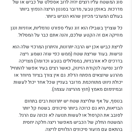
סוג המשטח עליו רוצים יהיה לרוב אספלט של כביש או של
מדרכות. באופן טבעי, מדובר בסגנון הריצה הנפוץ ביותר
בעולם המערבי מכיוון שהוא הנגיש ביותר.
כל שצריך בשבילו הוא זוג נעלי ספורט נורמליות, אוזניות ונגן
מוזיקה אם זה הקטע שלכם, והנה אתם כבר על המסלול.
לריצת כביש אכן יש הרבה יתרונות, והיתרון המרכזי שלה הוא
נגישות. בעוד שריצת שטח (ממש כפי שזה נשמע. ריצה
בדרכים לא אורבניות, במסלולים בטבע וכדומה) מצריכה
לרוב נסיעה לנקודת הזינוק, כאשר רצים בעיר אפשר להתחיל
מהרגע שיוצאים מפתח הדלת. גם אין צורך בציוד מיוחד או
יכולת ניווט מתוחכמת. מדובר בעניין שכל אחד יכול לעשות
ובמינימום מאמץ (חוץ מהריצה עצמה).
בנוסף, על אף שלריצת שטח יש יתרונות רבים בתחום
הבריאות, היא גם כרוכה ביותר סיכונים. בשטח קל יותר
לסובב את הקרסול או לעשות תנועה לא נכונה עם הרגל.
המשטח החלק של הכביש מאפשר ריצה חלקה יחסית
בהתאם עם מזעור סיכונים הנלווים לריצה.