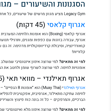
הסגנונות והשיעורים – מגוו
Legacy Gym מציע מגוון מרשים של שיעורים, כל אחד עם המאפיינים שלו.
אגרוף קלאסי
(45 דקות)
אגרוף קלאסי (Boxing) הוא אומנות הלח
אגרוף, עבודה בזוגות עם כפפות ומגנים, ותרגילי תנועתי
קלוריות!
למי זה מתאים?
למי שרוצה אימון אינטנסיבי שמשלב 
אומנויות לחימה. למי שרוצה לשרוף שומן ולחטב את הג
אגרוף תאילנדי – מוואי תאי (45 דקות)
אגרוף תאילנד
י (Muay Thai) ה
לחימה עתיקה מתאילנד, אגרסיבית, אפקטיבית להפליא,
הברכיים, והמרפקים – כל זה בונה כוח פיצוץ והשרירי
למי זה מתאים?
למי שרוצה אימון מלא ואינטנסיבי שמ