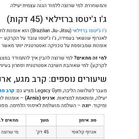
והמשחררת. למי שרוצה ללמוד הגנה עצמית יעילה.
ג'ו ג'יטסו ברזילאי (45 דקות)
ג'ו ג'יטסו ברזילאי
(razilian Jiu-Jitsu
לאגרוף שנשאר בעמידה, ג'ו ג'יטסו עובד על הקרקע – איך
אומנות שמבוססת על טכניקה ואסטרטגיה יותר מאשר כו
למי זה מתאים?
למי שרוצה להבין איך להתמודד במצב 
לקרקע). למי שאוהבת חשיבה אסטרטגית ופתרון בעיות. 
שיעורים נוספים: קרב מגע, ארני
מעבר לשלושה הליבה, Legacy Gym מציע גם:
קרב מג
יעילה, ומותאמת למציאות.
ארניס (Arnis)
– אומנות לחי
ומיקוד.
יוגה
– השלמה מושלמת לאימוני הלחימה. מפחי
סוג אימון
משך
מתאים ל…
אגרוף קלאסי
45 דק'
מי שרוצה מ