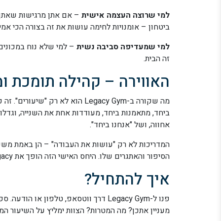
למי שרוצה העצמה אישית
– אם אתן מרגישות שאתן צ
ביטחון – אומנויות לחימה עושות את זה בצורה הכי אמית
למי שמעדיפה סביבה נשית
זה הבית.
האווירה – קהילה תומכת ו
מה שקורה ב-Legacy Gym הוא לא רק 
ביחד, מתאמנות ביחד, מעודדות אחת את השנייה, וגדלו
אחווה, ושל "אנחנו ביחד".
המדריכות לא רק "עושות את העבודה" – הן באמת משק
הסיפור והאתגרים שלו. היחס האישי הזה הופך את Legacy למקום שרוצים לחזור אליו שוב ושוב.
איך להתחיל?
פנו ל-Legacy Gym דרך ווטסאפ, טלפון או
מעניין אתכן? מה המטרות? הצוות ימליץ על השיעור המ