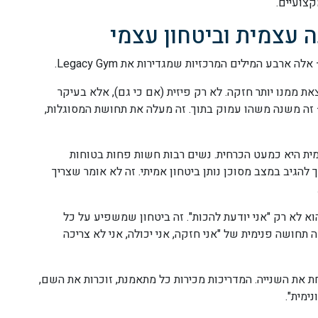
קצועיים.
 עצמית וביטחון עצמי
ארבע המילים המרכזיות שמגדירות את Legacy Gym.
 אישה שמגיעה ל-Legacy Gym יוצאת ממנו יותר חזקה. לא רק פיזית (אם כי גם), אלא בעיקר
– זה משנה משהו עמוק בתוך. זה מעלה את תחושת המסוגלות,
מית היא כמעט הכרחית. נשים רבות חשות פחות בטוחות
ך להגיב במצב מסוכן נותן ביטחון אמיתי. זה לא אומר שצריך
א לא רק "אני יודעת להכות". זה ביטחון שמשפיע על כל
 תחושה פנימית של "אני חזקה, אני יכולה, אני לא צריכה
ת את השנייה. המדריכות מכירות כל מתאמנת, זוכרות את השם,
ימית".