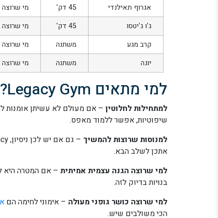
אגרוף תאילנדי
45 דק'
מי שרוצה א
ג'ו ג'יטסו
45 דק'
מי שרוצה 
קרב מגע
משתנה
מי שרוצה 
יוגה
משתנה
מי שרוצה 
למי מתאים Legacy Gym?
למתחילות לחלוטין
– אם מעולם לא עשיתן אומנות לחי
שיפוטיות, אפשר ללמוד מאפס.
למנוסות שרוצות להמשיך
אתכן לשלב הבא.
למי שרוצה הגנה עצמית אמיתית
בנויות בדיוק לזה.
למי שרוצה כושר גופני מעולה
– אימוני לחימה הם
אי
הכי משולבים שיש.