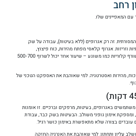
ן רחב
ימה המערבית המסורתית. זה רק אגרופים (ללא בעיטות), עבודה על שק
ות וזריזות. אגרוף קלאסי מפתח מהירות, כוח פיצוץ,
קואורדינציה, וסיבולת קרדיווסקולרית מדהימה. זה גם שורף קלוריות כמו משוגע – שיעור אחד יכול לשרוף 500-700
כוח, מהירות ואסטרטגיה. למי שאוהבת את האספקט הטכני של
וף.
וא "אומנות 8 הגפיים" – משתמשים באגרופים, בעיטות, מרפקים וברכיים. זו אומנות
 ומספקת אימון גופני משולב. הבעיטות בשק כבד, עבודת
ם עובדים בצורה שלא מתאפשרת באימון כושר רגיל.
שלב עליון ותחתון. למי שאוהבת את האנרגיה החזקה