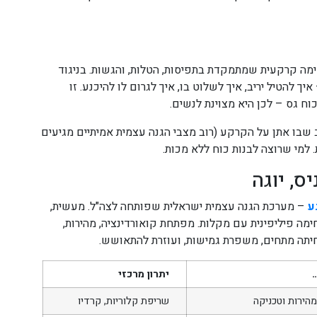
B) הוא אומנות לחימה קרקעית שמתמקדת בתפיסות, הטלות, והגשות. בניגוד
 להטיל יריב, איך לשלוט בו, איך לגרום לו להיכנע. זו
ח גס – לכן היא מצוינת לנשים.
שבו אתן על הקרקע (רוב מצבי הגנה עצמית אמיתיים מגיעים
למי שרוצה לבנות כוח ללא מכות.
ס, יוגה
ע
– מערכת הגנה עצמית ישראלית שפותחה לצה"ל. מעשית,
מה פיליפינית עם מקלות. מפתחת קואורדינציה, מהירות,
תה מתחים, משפרת גמישות, ועוזרת להתאושש.
יתרון מרכזי
הירות וטכניקה
שריפת קלוריות, קרדיו