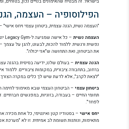
בישראל. זה מבטיח שהאימונים בנויים נכון, בטוחים, ומ
הפילוסופיה – העצמה, הגנה
"העצמה נשית, הגנה עצמית, ביטחון עצמי ויחס אישי" – אלה 
העצמה נשית
– כל
נפשית ורגשית. ללמוד להכות, לבעוט, להגן על עצמך 
את הביטחון, ואת התחושה ש"אני יכולה".
הגנה עצמית
– בעולם שלנו, ידיעה בסיסית בהגנה עצ
ברחוב, בתחבורה ציבורית, במקומות ציבוריים. ללמוד אי
"לצאת לקרב", אלא לדעת שיש לך כלים במקרה הצורך.
ביטחון עצמי
– הביטחון העצמי שבא מאימוני לחימה הו
תחומי החיים – בעבודה, בזוגיות, במפגשים חברתיים. זה
לפחד".
יחס אישי
– בסטודיו קטן ואינטימי, כל אחת מכירה אח
מתאימות, ונותנות תשומת לב אמיתית. זו לא "מערכת אנונ