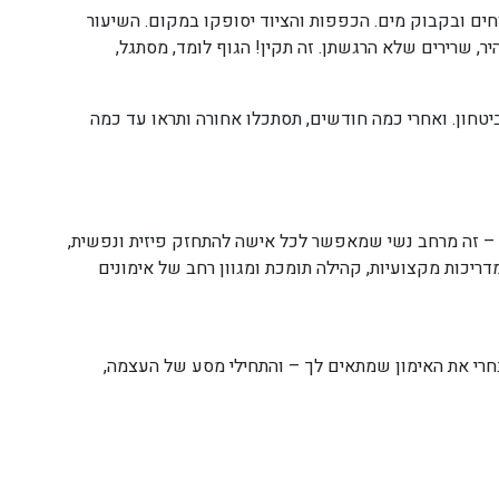
חים ובקבוק מים. הכפפות והציוד יסופקו במקום. השיעור
ר, שרירים שלא הרגשתן. זה תקין! הגוף לומד, מסתגל,
 ביטחון. ואחרי כמה חודשים, תסתכלו אחורה ותראו עד כמה
י לחימה – זה מרחב נשי שמאפשר לכל אישה להתחזק פיזית ונפשית,
דריכות מקצועיות, קהילה תומכת ומגוון רחב של אימונים
 בחרי את האימון שמתאים לך – והתחילי מסע של העצמה,