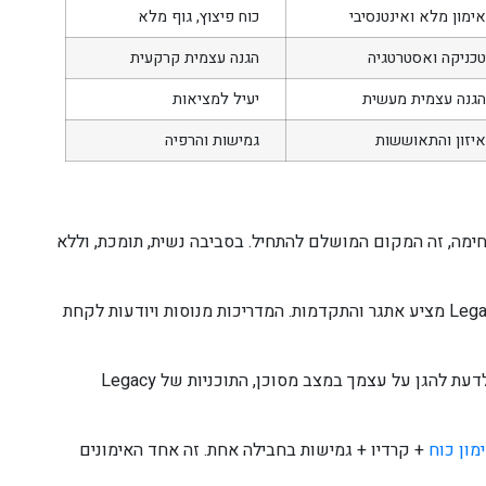
ימון מלא ואינטנסיבי
כוח פיצוץ, גוף מלא
טכניקה ואסטרטגיה
הגנה עצמית קרקעית
הגנה עצמית מעשית
יעיל למציאות
איזון והתאוששות
גמישות והרפיה
מה, זה המקום המושלם להתחיל. בסביבה נשית, תומכת, וללא
– גם אם יש לכן ניסיון, Legacy מציע אתגר והתקדמות. המדריכות מנוסות ויודעות לקחת
– אם המטרה היא לדעת להגן על עצמך במצב מסוכן, התוכניות של Legacy
מון כוח
+ קרדיו + גמישות בחבילה אחת. זה אחד האימונים