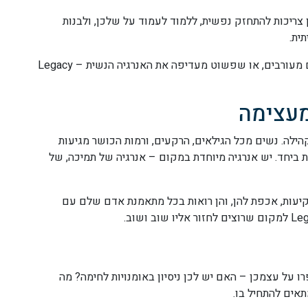
ריכות להתחזק נפשית, ללמוד לעמוד על שלכן, ולבנות
ית.
– למי שלא נוח במכונים מעורבים, או שפשוט מעדיפה את האנרגיה הנשית – Legacy
מעצימה
"שיעורים". זה קהילה. נשים מכל הגילאים, הרקעים, ורמות הכושר מגיעות
ת ביחד. יש אנרגיה מיוחדת במקום – אנרגיה של תמיכה, של
יעות, אכפת להן, והן רואות בכל מתאמנת אדם שלם עם
 הודעה. ספרו על עצמכן – האם יש לכן ניסיון באומנויות לחימה? מה
תאים להתחיל בו.