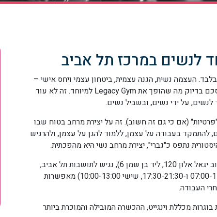
בלבד. העצמה נשית, הגנה עצמית, ביטחון עצמי ויחס אישי –
ככה אנחנו אוהבת את הכושר שלנו" – המשפט הזה מסכם בדיוק מה שהופך את Legacy Gym למיוחד. זה לא עוד
לנשים, על ידי נשים, ובשביל נשים.
"פרטיות" (אם כי גם זה חשוב). זה על יצירת מרחב בטוח שבו
ם, להתמקד בעבודה על עצמן, ללמוד להגן על עצמן, ולהרגיש
סטורית נתפס כ"גברי", יצירת מרחב נשי היא מהפכתית.
– Legacy Gym ממוקם במרכז תל אביב (ברחוב יגאל אלון 120, ליד בן שמן 6), נגיש לתושבות תל אביב,
גבעתיים, רמת גן והסביבה. השעות (ראשון-חמישי 07:00-11:00 ו-17:30-21:30, שישי 10:00-13:00) מאפשרות
חרי העבודה.
 בוגרות מכללת וינגייט, ההכשרה המובילה והמוכרת ביותר