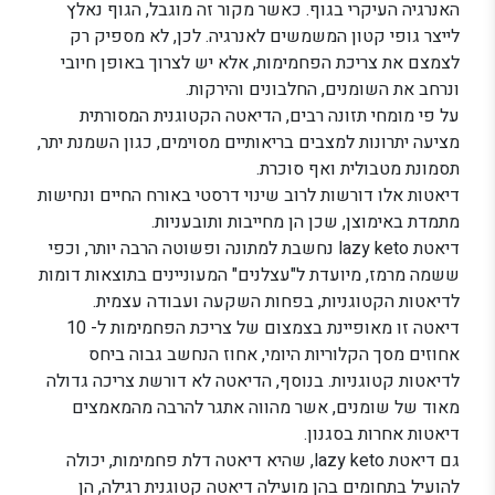
האנרגיה העיקרי בגוף. כאשר מקור זה מוגבל, הגוף נאלץ
לייצר גופי קטון המשמשים לאנרגיה. לכן, לא מספיק רק
לצמצם את צריכת הפחמימות, אלא יש לצרוך באופן חיובי
ונרחב את השומנים, החלבונים והירקות.
על פי מומחי תזונה רבים, הדיאטה הקטוגנית המסורתית
מציעה יתרונות למצבים בריאותיים מסוימים, כגון השמנת יתר,
תסמונת מטבולית ואף סוכרת.
דיאטות אלו דורשות לרוב שינוי דרסטי באורח החיים ונחישות
מתמדת באימוצן, שכן הן מחייבות ותובעניות.
דיאטת lazy keto נחשבת למתונה ופשוטה הרבה יותר, וכפי
ששמה מרמז, מיועדת ל"עצלנים" המעוניינים בתוצאות דומות
לדיאטות הקטוגניות, בפחות השקעה ועבודה עצמית.
דיאטה זו מאופיינת בצמצום של צריכת הפחמימות ל- 10
אחוזים מסך הקלוריות היומי, אחוז הנחשב גבוה ביחס
לדיאטות קטוגניות. בנוסף, הדיאטה לא דורשת צריכה גדולה
מאוד של שומנים, אשר מהווה אתגר להרבה מהמאמצים
דיאטות אחרות בסגנון.
גם דיאטת lazy keto, שהיא דיאטה דלת פחמימות, יכולה
להועיל בתחומים בהן מועילה דיאטה קטוגנית רגילה, הן