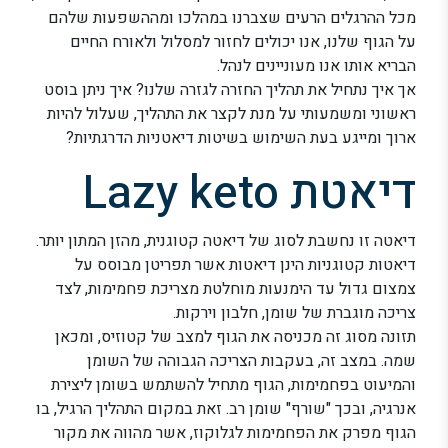
מכל ההרגלים הרעים שצברנו במהלכו ומההשפעות שלהם
על הגוף שלנו, אנו יכולים לחזור למסלול ולאורח החיים
הבריא אותו אנו מעוניינים לנהל.
אך איך נתחיל את תהליך החזרה לגזרה שלנו? איך ניתן בוסט
ראשוני ומשמעותי על מנת לקצר את התהליך, שעלול להיות
ארוך ומייגע בעת השימוש בשיטות דיאטניות הדרגתיות?
דיאטת Lazy keto
דיאטה זו נחשבת לסוג של דיאטה קטוגנית, מהזן המתון יותר.
דיאטות קטוגניות הינן דיאטות אשר תפריטן מבוסס על
צמצום גדול עד הימנעות מוחלטת מצריכת פחמימות, לצד
צריכה מוגברת של שומן, חלבון וירקות.
תזונה מסוג זה מכניסה את הגוף למצב של קטוזיס, ומכאן
שמה. במצב זה, בעקבות הצריכה הגבוהה של השומן
והמיעוט בפחמימות, הגוף מתחיל להשתמש בשומן ליצירת
אנרגיה, ובכך "שורף" שומן רב. זאת במקום התהליך הרגיל, בו
הגוף מפרק את הפחמימות לגלוקוז, אשר מהווה את מקור