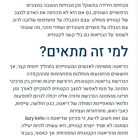
מבחינת הירידה במשקל והן מבחינת ההטבה במצבים
הרפואיים השונים, גם אם היא לא מכניסה את האדם למצב
של קטוזיס מוחלט. עצם ההגבלה על פחמימות שלובה לרוב
עם הגבלה על מוצרים מעובדים ועתירי סוכר, מה שעוזר
לשמור על הבריאות גם בלי קשר לקטוזיס.
למי זה מתאים?
הדיאטה מתאימה לאנשים המעוניינים בתהליך יחסית קצר, אך
חוששים מהימנעות מוחלטת מפחמימות ומההקפדה
הנדרשת בדיאטה הקטוגנית, הדורשת יציבות ואיזון בין מרכיבי
התזונה על מנת לאפשר למצב הקטוזיס להתקיים לאורך זמן.
חריגה מהתזונה הנדרשת וחזרה אליה יכולה לגרום לתופעות
הלוואי המאפיינות התחלה של דיאטה, כגון חולשה, עייפות,
כאבי ראש, סחרחורות ועצירות.
עם זאת חשוב לדעת, כי מכיוון שדיאטת ה-lazy keto
המתונה לא תמיד יוצרת קטוזיס, היא עשויה להיות יעילה
פחות מהדיאטה הקטוגנית המסורתית. אך כאמור, בעבור