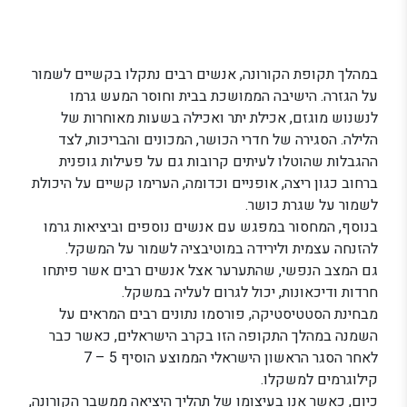
במהלך תקופת הקורונה, אנשים רבים נתקלו בקשיים לשמור
על הגזרה. הישיבה הממושכת בבית וחוסר המעש גרמו
לנשנוש מוגזם, אכילת יתר ואכילה בשעות מאוחרות של
הלילה. הסגירה של חדרי הכושר, המכונים והבריכות, לצד
ההגבלות שהוטלו לעיתים קרובות גם על פעילות גופנית
ברחוב כגון ריצה, אופניים וכדומה, הערימו קשיים על היכולת
לשמור על שגרת כושר.
בנוסף, המחסור במפגש עם אנשים נוספים וביציאות גרמו
להזנחה עצמית ולירידה במוטיבציה לשמור על המשקל.
גם המצב הנפשי, שהתערער אצל אנשים רבים אשר פיתחו
חרדות ודיכאונות, יכול לגרום לעליה במשקל.
מבחינת הסטטיסטיקה, פורסמו נתונים רבים המראים על
השמנה במהלך התקופה הזו בקרב הישראלים, כאשר כבר
לאחר הסגר הראשון הישראלי הממוצע הוסיף 5 – 7
קילוגרמים למשקלו.
כיום, כאשר אנו בעיצומו של תהליך היציאה ממשבר הקורונה,