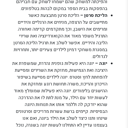
והפיכתה למשחק שהם ישמחו לשחק עם חבריהם
בהפסקות בבית הספר במקום לבהות בטלפונים.
הליכת סרטן –
הליכת סרטן מתבצעת כאשר
מתיישבים על הרצפה, מניחים את הרגליים והידיים
ומרימים את הישבן, וכך מתקדמים קדימה ואחורה.
התרגיל משפר מאוד את הקואורדינציה ואת שרירי
הליבה והידיים. אפשר לשלב את תרגיל הליכת הסרטן
במסגרת משחקי דמיון לילדים צעירים יותר, ותחרויות
לגדולים.
יוגה –
יוגה היא פעילות גופנית נהדרת, שמשפרת את
היציבה ואת הגמישות, מחזקת את השרירים ומסייעת
להפחתת לחץ וסטרס. יוגה לילדים מסייעת בשיפור
הזיכרון והריכוז, משרה תחושת רוגע ומחזקת את
ההישגים בלימודים. יוגה היא פעילות שמומלץ מאוד
לעשות יחד עם הילד, על מנת לתת לו את ההדרכה
שהוא יזדקק לה וללמד אותו את תנוחות היוגה
הבסיסיות. קיימים ברשת עשרות מדריכים וסרטונים
שינחו ותנו כיצד לשלב את הילד ביוגה, ואם אנו
בעצמנו עדיין לא התחלנו לעשות יוגה בשגרה, נוכל