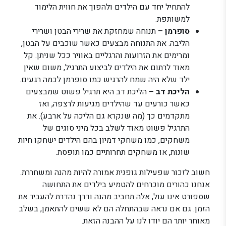
להתחיל יחד עם הילדים ולהפוך את חווית הלימוד
למשותפת.
סופרמן –
תנוחה שמחזקת את שרירי הבטן ושרירי
הליבה. את התנוחה מבצעים כאשר שוכבים על הבטן,
ומרימים את הזרועות והרגליים באוויר ככל שניתן. קל
מאוד לרתום את הילדים לביצוע התרגיל, משום שאין
ילד שלא היה שמח להרגיש כמו סופרמן לכמה רגעים.
הליכת דב –
הליכת דב היא תרגיל פשוט שמבצעים
כאשר כורעים עד שהילדים מגיעות לרצפה, ואז
מתקדמים כך (מה שנקרא גם הליכה על ארבע). את
התרגיל פשוט מאוד לשלב בכל מיני סוגים של
משחקים, כמו משחקי דמיון בהם הילדים ישחקו חיות
שונות, או משחקים תחרותיים כמו תופסת.
חשוב לזכור שפעילות גופנית אמורה להיות מהנה ומשחררת.
אנחנו כהורים מוכרחים להטמיע בילדים את התחושה
שספורט אינו עול, אלה תחביב מהנה ודרך נהדרת להעביר את
הזמן. גם אם נראה שבהתחלה הם לא ששים להתאמן, בשלב
מאוחר יותר הם יודו לנו על ההבנה הזאת.