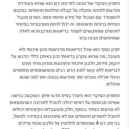
היתרון העיקרי של תזונה לפי סוג דם הוא שהיא מעודדת
מודעות לתזונה ומקלה על קבלת החלטות תזונתיות. במקום
להתמודד עם המבול של מידע תזונתי סותר, האדם מקבל
הנחיות ברורות ופשוטות. זה יכול להיות מוטיבציוני במיוחד
לאנשים שמתקשים לעמוד בדיאטות מורכבות או לאלה
שמחפשים מבנה ברור.
יתרון נוסף הוא שכל הדיאטות מדגישות מזון איכותי ולא
מעובד, מה שהוא עקרון בריאותי נכון באופן כללי. הדגש על
ירקות, פירות, חלבון איכותי והימנעות ממזון מהיר תורם
לבריאות ללא קשר לסוג הדם. רבים מהמשתתפים מפתחים
הרגלי אכילה טובים יותר ומודעות גבוהה יותר למה שהם
אוכלים.
החסרון העיקרי הוא היעדר בסיס מדעי איתן. השקעה בגישה
שאינה מבוססת על ראיות יכולה להוביל לאכזבה כשהתוצאות
לא מגיעות כצפוי. בנוסף, חלק מההגבלות הקיצוניות יכולות
להוביל לחסרים תזונתיים אם לא מתוכננות בקפידה. למשל,
בני סוג דם A שמוותרים לחלוטין על חלבון מהחי צריכים