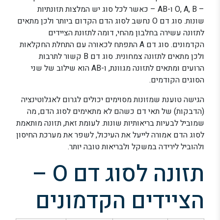
– O, A, B ו-AB – כאשר לכל סוג יש המלצות תזונתיות
שונות. סוג דם O נחשב לסוג הדם הקדום ביותר ולכן מתאים
לתזונה עשירה בחלבון מהחי, דומה לתזונת הציידים
הקדמונים. סוג דם A התפתח לכאורה עם התחלת החקלאות
ולכן מתאים לתזונה צמחונית. סוג דם B קשור לתרבות
הרועים ומתאים לתזונה מגוונת, ו-AB הוא שילוב של שני
הסוגים הקודמים.
הגישה טוענת שמזונות מסוימים יכולים לגרום לאגלוטינציה
(הדבקות) של תאי דם כשהם לא מתאימים לסוג הדם, מה
שמוביל לבעיות בריאותיות שונות. לעומת זאת, תזונה מותאמת
לסוג הדם אמורה לייעל את העיכול, לשפר את מערכת החיסון
ולהוביל לירידה במשקל ולבריאות טובה יותר.
תזונה לסוג דם O –
הציידים הקדמונים