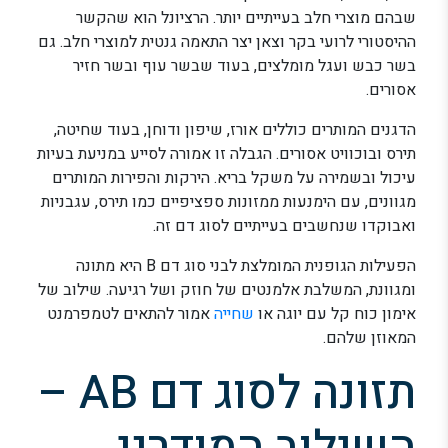
שבהם מוצרי חלב בעייתיים יותר. הרציונל הוא שהקשר
ההיסטורי לרועי בקר וצאן יצר התאמה גנטית למוצרי חלב. גם
בשר כבש ועגל מומלצים, בעוד שבשר עוף ובשר חזיר
אסורים.
הדגנים המותרים כוללים אורז, שיפון ודוחן, בעוד שחיטה,
תירס ובוכוויט אסורים. הגבלה זו אמורה לסייע במניעת בעיות
עיכול ובשמירה על משקל בריא. הירקות והפירות המותרים
מגוונים, עם הימנעות ממזונות ספציפיים כמו תירס, עגבניות
ואבוקדו שנחשבים בעייתיים לסוג דם זה.
הפעילות הגופנית המומלצת לבני סוג דם B היא מתונה
ומגוונת, המשלבת אלמנטים של חוזק ושל רגיעה. שילוב של
אימון כוח קל עם יוגה או
שחייה
אמור להתאים לטמפרמנט
המאוזן שלהם.
תזונה לסוג דם AB –