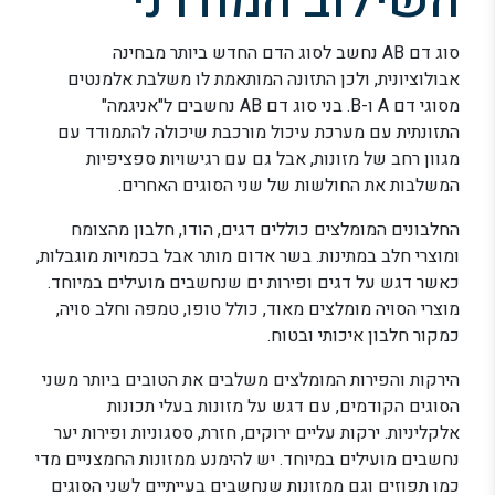
השילוב המודרני
סוג דם AB נחשב לסוג הדם החדש ביותר מבחינה
אבולוציונית, ולכן התזונה המותאמת לו משלבת אלמנטים
מסוגי דם A ו-B. בני סוג דם AB נחשבים ל"אניגמה"
התזונתית עם מערכת עיכול מורכבת שיכולה להתמודד עם
מגוון רחב של מזונות, אבל גם עם רגישויות ספציפיות
המשלבות את החולשות של שני הסוגים האחרים.
החלבונים המומלצים כוללים דגים, הודו, חלבון מהצומח
ומוצרי חלב במתינות. בשר אדום מותר אבל בכמויות מוגבלות,
כאשר דגש על דגים ופירות ים שנחשבים מועילים במיוחד.
מוצרי הסויה מומלצים מאוד, כולל טופו, טמפה וחלב סויה,
כמקור חלבון איכותי ובטוח.
הירקות והפירות המומלצים משלבים את הטובים ביותר משני
הסוגים הקודמים, עם דגש על מזונות בעלי תכונות
אלקליניות. ירקות עליים ירוקים, חזרת, ססגוניות ופירות יער
נחשבים מועילים במיוחד. יש להימנע ממזונות החמצניים מדי
כמו תפוזים וגם ממזונות שנחשבים בעייתיים לשני הסוגים