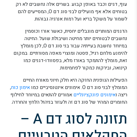
עוף, דגים וכבד באופן קבוע. בשרים אלה נחשבים לא רק
בטוחים אלא אף מועילים לבני סוג דם O, המסייעים להם
לשמור על משקל בריא ועל רמות אנרגיה גבוהות.
הדגנים המותרים מוגבלים יחסית, כאשר אורז וכוסמין
נחשבים לבטוחים יותר מחיטה ושיבולת שועל. החיטה
במיוחד נחשבת בעייתיה עבור בני סוג דם O, לכן מומלץ
להימנע מלחם רגיל, פסטה ומוצרי מאפה מסורתיים. במקום
זאת, מומלץ להתמקד באורז מלא, בפסוודו-דגנים כמו
קינואה, ובירקות כמקור לפחמימות.
הפעילות הגופנית החזקה היא חלק חיוני מאורח החיים
המומלץ לבני סוג דם O. אימונים אינטנסיביים כמו
אימון כוח
,
ריצה ו
אימונים פונקציונליים
אמורים להתאים במיוחד לחילוף
החומרים המהיר של סוג דם זה ולעזור בניהול הלחץ והחרדה.
תזונה לסוג דם A –
החקלאים הטבעיים