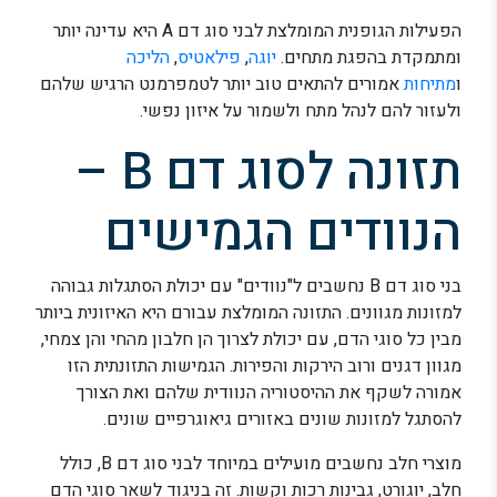
הפעילות הגופנית המומלצת לבני סוג דם A היא עדינה יותר
ומתמקדת בהפגת מתחים.
יוגה
,
פילאטיס
,
הליכה
ו
מתיחות
אמורים להתאים טוב יותר לטמפרמנט הרגיש שלהם
ולעזור להם לנהל מתח ולשמור על איזון נפשי.
תזונה לסוג דם B –
הנוודים הגמישים
בני סוג דם B נחשבים ל"נוודים" עם יכולת הסתגלות גבוהה
למזונות מגוונים. התזונה המומלצת עבורם היא האיזונית ביותר
מבין כל סוגי הדם, עם יכולת לצרוך הן חלבון מהחי והן צמחי,
מגוון דגנים ורוב הירקות והפירות. הגמישות התזונתית הזו
אמורה לשקף את ההיסטוריה הנוודית שלהם ואת הצורך
להסתגל למזונות שונים באזורים גיאוגרפיים שונים.
מוצרי חלב נחשבים מועילים במיוחד לבני סוג דם B, כולל
חלב, יוגורט, גבינות רכות וקשות. זה בניגוד לשאר סוגי הדם