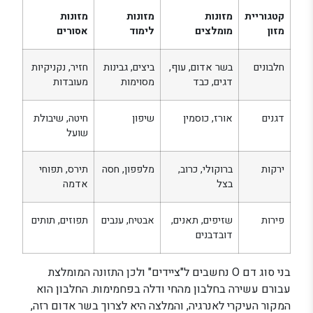
קטגוריית
מזונות
מזונות
מזונות
מזון
מומלצים
לימוד
אסורים
חלבונים
בשר אדום, עוף,
ביצים, גבינות
חזיר, נקניקיות
דגים, כבד
מסוימות
מעובדות
דגנים
אורז, כוסמין
שיפון
חיטה, שיבולת
שועל
ירקות
ברוקולי, כרוב,
מלפפון, חסה
תירס, תפוחי
בצל
אדמה
פירות
שזיפים, תאנים,
אבטיח, ענבים
תפוזים, תותים
דובדבנים
בני סוג דם O נחשבים ל"ציידים" ולכן התזונה המומלצת
עבורם עשירה בחלבון מהחי ודלה בפחמימות. החלבון הוא
המקור העיקרי לאנרגיה, והמלצה היא לצרוך בשר אדום רזה,