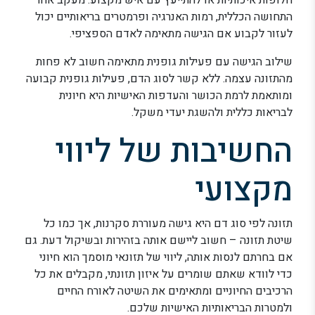
חלופות איכותיות או להתייעץ עם איש מקצוע. מעקב אחר
התחושה הכללית, רמות האנרגיה ופרמטרים בריאותיים יכול
לעזור לקבוע אם הגישה מתאימה לאדם הספציפי.
שילוב הגישה עם פעילות גופנית מתאימה חשוב לא פחות
מהתזונה עצמה. ללא קשר לסוג הדם, פעילות גופנית קבועה
ומותאמת לרמת הכושר והעדפות האישיות היא חיונית
לבריאות כללית ולהשגת יעדי משקל.
החשיבות של ליווי
מקצועי
תזונה לפי סוג דם היא גישה מעוררת סקרנות, אך כמו כל
שיטת תזונה – חשוב ליישם אותה בזהירות ובשיקול דעת. גם
אם בחרתם לנסות אותה, ליווי של תזונאי מוסמך הוא חיוני
כדי לוודא שאתם שומרים על איזון תזונתי, מקבלים את כל
הרכיבים החיוניים ומתאימים את השיטה לאורח החיים
ולמטרות הבריאותיות האישיות שלכם.