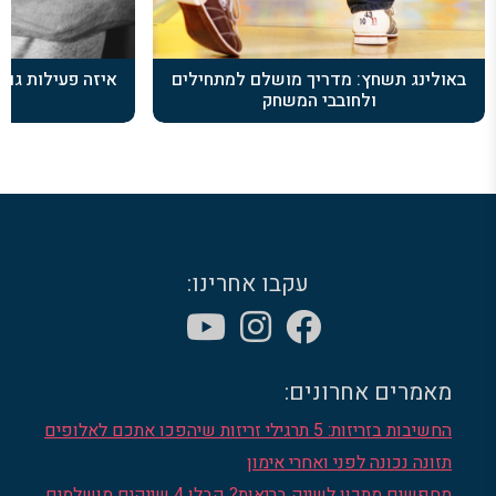
באולינג תשחץ: מדריך מושלם למתחילים
איזה פעילות גופ
ולחובבי המשחק
ה
עקבו אחרינו:
מאמרים אחרונים:
החשיבות בזריזות: 5 תרגילי זריזות שיהפכו אתכם לאלופים
תזונה נכונה לפני ואחרי אימון
מחפשים מתכון לשייק בריאות? קבלו 4 שייקים מושלמים