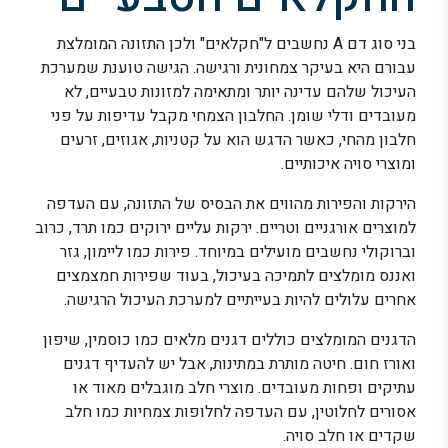
בני סוג דם A נחשבים ל"חקלאים" ולכן התזונה המומלצת
עבורם היא בעיקר צמחונית ורגישה. הגישה טוענת שמערכת
העיכול שלהם עדינה יותר ומתאימה למזונות טבעיים, לא
מעובדים ודלי שומן. החלבון הצמחי מקבל עדיפות על פני
חלבון מהחי, כאשר הדגש הוא על קטניות, אגוזים, זרעים
ומוצרי סויה איכותיים.
הירקות והפירות מהווים את הבסיס של התזונה, עם העדפה
למוצרים אורגניים וטריים. ירקות עליים ירוקים כמו תרד, כרוב
וברוקולי נחשבים מועילים במיוחד. פירות כמו ליימון, גזר
ואננס מומלצים לתמיכה בעיכול, בעוד שפירות חמצמצים
אחרים עלולים להיות בעייתיים למערכת העיכול הרגישה.
הדגנים המומלצים כוללים דגנים מלאים כמו כוסמין, שיפון
ואורז חום. חיטה מותרת במתינות, אבל יש להעדיף דגנים
עתיקים ופחות מעובדים. מוצרי חלב מוגבלים מאוד או
אסורים לחלוטין, עם העדפה לחלופות צמחיות כמו חלב
שקדים או חלב סויה.