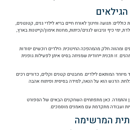
 הגילאים
 כוללים: תנועה וחינוך לאורח חיים בריא לילדי גנים, קטנטנים,
לדת, ימי כיף וגיבוש לגנים/כיתות, מחנות אימון/קייטנות בארץ,
גנים ומהווה חלק מהמהפכה החינוכית. הילדים רוכשים יסודות
ים. זו תכנית ייחודית שמניחה בסיס איתן לפעילות גופנית
 לגילאי 4-8 ומשתמשת בציוד מיוחד המותאם לילדים. מחבטים קטנים וקלים, כדורים רכים
צלחת. הדגש הוא על הנאה, למידה בסיסית ופיתוח אהבה
רון והתמדה. כאן מתפתחים השחקנים הבאים של הספורט
ציות ועבודה מתקדמת עם מאמנים מוסמכים.
תית המרשימה