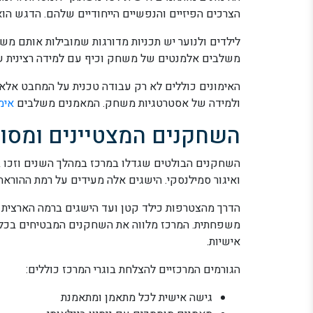
הצרכים הפיזיים והנפשיים הייחודיים שלהם. הדגש הוא
לילדים ולנוער יש תכניות מדורגות שמובילות אותם מש
משלבים אלמנטים של משחק וכיף עם למידה רצינית של
האימונים כוללים לא רק עבודה טכנית על המחבט אלא גם
ולמידה של אסטרטגיות משחק. המאמנים משלבים
אימ
השחקנים המצטיינים ומסו
השחקנים הבולטים שגדלו במרכז במהלך השנים וזכו באלי
ואיגור סמילנסקי. הישגים אלה מעידים על רמת ההוראה 
הדרך מהצטרפות כילד קטן ועד הישגים ברמה הארצית
משפחתית. המרכז מלווה את השחקנים המבטיחים בכל של
אישיות.
הגורמים המרכזיים להצלחת בוגרי המרכז כוללים:
גישה אישית לכל מתאמן ומתאמנת