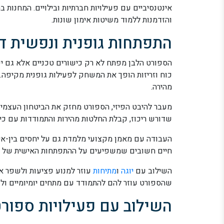
אינטנסיביים עם פעילויות חברתיות ובילויים. המחנות
והזדמנות ללמוד משיטות אימון שונות.
התפתחות גופנית ונפשית ד
הספורט הלבן מפתח לא רק כישורים טכניים אלא גם יכו
כוח וזריזות הופך את המשחק לפעילות גופנית מקיפה. 
מהירה.
מעבר להיבט הפיזי, הספורט מחזק את הביטחון העצמי
שדורש ריכוז, קבלת החלטות מהירות והתמודדות עם כיש
העבודה עם מאמן מקצועי מלמדת גם על יחסים בין-אישי
חיים חשובים שמשפיעים על ההתפתחות האישית של הי
השילוב עם
יוגה
ו
מתיחות
עוזר למנוע פציעות ולשפר א
שהספורט עוזר להם להתמודד עם מתחים יומיומיים ולש
השילוב עם פעילויות ספורט