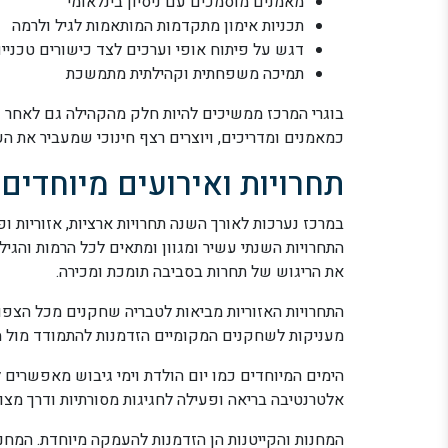
מאמנים מוסמכים עם ניסיון בינלאומי
תכניות אימון מתקדמות המותאמות לגיל ולרמה
דגש על פיתוח אופי וערכים לצד כישורים טכניי
תמיכה משפחתית וקהילתית מתמשכת
בוגרי המרכז ממשיכים להיות חלק מהקהילה גם לאחר ש
כמאמנים ומדריכים, ויוצרים רצף חינוכי שמעביר את הע
תחרויות ואירועים מיוחדים
במרכז נערכות לאורך השנה תחרויות ארציות, אזוריות ופנ
התחרויות השנתי עשיר ומגוון ומתאים לכל הרמות והגי
את הריגוש של תחרות בסביבה תומכת ומכירה.
התחרויות האזוריות מביאות לטבריה שחקנים מכל הצפון ו
מעניקות לשחקנים המקומיים הזדמנות להתמודד מול 
הימים המיוחדים כמו יום הולדת וימי גיבוש מאפשרים ל
אלטרנטיבה בריאה ופעילה לחגיגות מסורתיות ודרך מצו
המחנות והקייטנות הן הזדמנות להעמקה מיוחדת. המחנ