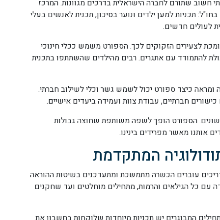
י חשוב שתורם לחברה הישראלית בדרכים מגוונות. המרכז
ו"ל: תכניות למען ילדים ונוער בסיכון, תכנית לאנשים בעלי
ית לעולים חדשים.
ומכת לצעירים הזקוקים לכך. הספורט משמש ככלי חינוכי
יכולת להתמודד עם אתגרים. רבים מהילדים שהשתתפו בתכנית
 ומראה כיצד ספורט יכול לשמש גשר וכלי לשילוב חברתי.
שורים חברתיים, עבודת צוות ועמידה ביעדים אישיים.
ים שונים. הספורט הופך לשפה משותפת שחוצה גבולות
ם אותנו מאשר מפרידים בינינו.
ודולוגיה המתקדמת
דריכים עוברים הכשרה מתמשכת ומתעדכנים בשיטות ההוראה
דה עם כל הגילאים והרמות, מתחילים מוחלטים ועד שחקנים
חילים המבוגרים יש תכניות מיוחדות שלוקחות בחשבון את