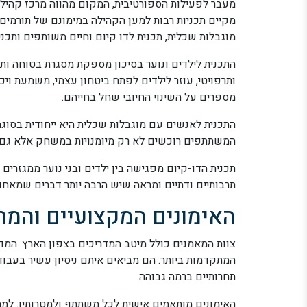
מעבר לפעילות הספורטיבית, המקום מהווה מרכז קהילת
מקיים תכניות רבות למען הקהילה במימונם של תורמים בח
מוגבלות שכלית, תכנית לדו קיום וחיים משותפים ותכנ
התכנית לילדים ונוער בסיכון מספקת מסגרת בטוחה ות
ותרפויטי, עוזר לילדים לפתח ביטחון עצמי, משמעת ו
מספרים על השינוי החיובי שחל בחייהם.
התכנית לאנשים עם מוגבלות שכלית היא ייחודית בסוגה
המשתתפים רוכשים לא רק מיומנויות במשחק אלא גם כי
תכנית הדו-קיום מפגישה בין ילדים ובני נוער ממגזר
תרבותיים ודתיים ומראה שיש הרבה יותר דברים שמאחדי
האימונים המקצועיים והמת
צוות המאמנים כולל מיטב המדריכים בצפון הארץ. המ
המתקדמות ביותר. הם מביאים איתם ניסיון עשיר בעבו
תחרותיים ברמה גבוהה.
האימונים מותאמים אישית לכל משתתף ולמטרותיו. למת