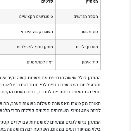
מאפיין
פרטים
מספר מגרשים
6 מגרשים מקצועיים
סוג משטח
משטח קשה איכותי
מועדון ילדים
מתקן נוסף לפעילויות
קיר אימון
זמין למתאמנים
המתקן כולל שישה מגרשים עם משטח קשה וקיר אימון
והפעילויות. המגרשים בנויים לפי סטנדרטים בינלאומי
תנאי מזג האוויר הייחודיים לטבריה, כשהמשטח הקשה
תאורה מקצועית מאפשרת פעילות בשעות הערב, מה שח
להיות אינטנסיבי. השירותים הנלווים כוללים חדרי הלבשה
המתקן נגיש לנכים ומתאים למשפחות עם ילדים קטנים
בילוי ממושך ונעים במקום. השקעה רבה מושקעת בתח