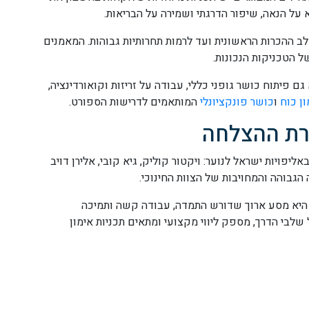
 על הנאה, שיפור הדרגתי ושמירה על הבריאות.
לב ההכרות הראשונית ועד לרמות תחרותיות גבוהות. המאמנים
 הטכניקות הנכונות.
 פיתוח כושר גופני כללי, עבודה על זריזות וקואורדינציה,
ון כוח
ו
כושר פונקציונלי
המותאמים לדרישות הספורט.
רת ההצלחה
פויות ישראל לנוער: ויקטור קוליק, גיא קובי, אלירן דויב
הגבוהה והמחויבות של הצוות החינוכי.
 היא מסע ארוך שדורש התמדה, עבודה קשה ותמיכה
בי הדרך, מספק ליווי מקצועי ומתאים תכניות אימון