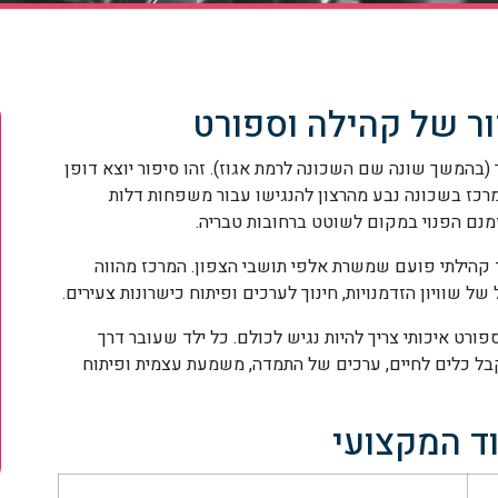
ור של קהילה וספורט
תח בשנת 1989 בשיכון ד' בעיר (בהמשך שונה שם השכונה לרמת אגוז). זהו סיפור יוצא דופן
רכז בשכונה נבע מהרצון להנגישו עבור משפחות דלות
זמנם הפנוי במקום לשוטט ברחובות
טבריה
.
הפך למוקד קהילתי פועם שמשרת אלפי תושבי הצפון. המרכז מהווה
שוויון הזדמנויות, חינוך לערכים ופיתוח כישרונות צעירים.
רט איכותי צריך להיות נגיש לכולם. כל ילד שעובר דרך
בל כלים לחיים, ערכים של התמדה, משמעת עצמית ופיתוח
ד המקצועי