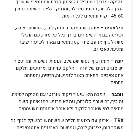
מוזיקה ומדריך שמוביל. זה אימון קרדיו אינטנסיבי ששורף
המון קלוריות, משפר סיבולת, ומחזק רגליים. השיעור נמשך
45-60 דקות ומתאים לכל הרמות.
פילאטיס
– אימון שמתמקד בחיזוק ליבה, גמישות, יציבה,
ושליטה בגוף. השיעורים בדרך כלל על מזרן, עם תרגילי
משקל גוף או עם ציוד קטן. מתאים מאוד לשיפור יציבה
ומניעת כאבי גב.
יוגה
– אימון גוף-נפש שמשלב תנועות, נשימות, ומדיטציה.
יש סוגים רבים של יוגה – חלקם עדינים ומרגיעים, חלקם
אינטנסיביים. מתאים מאוד לגמישות, הרפיה, והפחתת
מתחים.
זומבה
– זומבה היא שיעור ריקוד אנרגטי עם מוזיקה לטינית.
זה כיף, זה שורף קלוריות, וזה לא מרגיש כמו אימון קשה.
מתאים למי שאוהב לרקוד ולא אוהב אימונים משעממים.
TRX
– אימון עם רצועות תלייה שמשתמש במשקל הגוף. זה
משפר כוח, יציבות, ליבה, וגמישות. האימונים אינטנסיביים