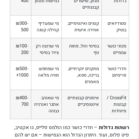
גדולות
מגוון, שיעורים
גמישות ומגוון
400
קבוצתיים
סטודיואים
קטנים ואינטימיים,
מי שמעדיף
₪300-
בוטיק
אווירה אישית
קהילה קטנה
500
מכוני כושר
בסיסי וזול, פחות
מי שרוצה רק
₪100-
עממיים
נוף
ציוד בסיסי
200
חדרי כושר
מתקנים יוקרתיים,
מי שמחפש
₪500-
פרימיום
בריכה, ספא,
חוויה מלאה
1000+
מאמנים
CrossFit /
אימונים קבוצתיים
מי שאוהב
₪400-
קבוצות
אינטנסיביים
אתגר ואנרגיה
700
מיוחדות
גבוהה
רשתות גדולות
– חדרי כושר כמו הולמס פלייס, גו אקטיב,
פיט פלוס, ועוד. היתרון הגדול הוא הגמישות – אם יש להם