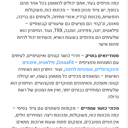
כמה סניפים בעיר, אתם יכולים להתאמן בכל אחד מהם.
בנוסף, יש ציוד מגוון מאוד – מכונות כוח, משקולות
חופשיות, מכונות קרדיו, אזורי מתיחה, ולעיתים גם בריכה,
סאונה, וג'קוזי. הם מציעים גם שיעורים קבוצתיים –
פילאטיס, יוגה, ספינינג, זומבה, TRX, ועוד. החיסרון הוא
שלעיתים הם צפופים בשעות השיא, והשירות יכול להיות
פחות אישי.
סטודיואים בוטיק
– חדרי כושר קטנים ואינטימיים, לעיתים
עם התמחות ספציפית –
CrossFit
,
פילאטיס
,
אימונים
פונקציונליים
,
אומנויות לחימה
, ועוד. היתרון הוא האווירה
האישית – המאמנים מכירים כל מתאמן בשמו, יש קהילה
קטנה ותומכת, והאימונים ממוקדים ומקצועיים. החיסרון הוא
שלעיתים המחירים גבוהים יותר, ואין את המגוון של רשת
גדולה.
מכוני כושר עממיים
– מקומות פשוטים עם ציוד בסיסי –
כמה מכונות כוח, משקולות, ומכונות ריצה. המחירים זולים,
אין חוזים מסובכים, והמקום פתוח שעות ארוכות. מתאים