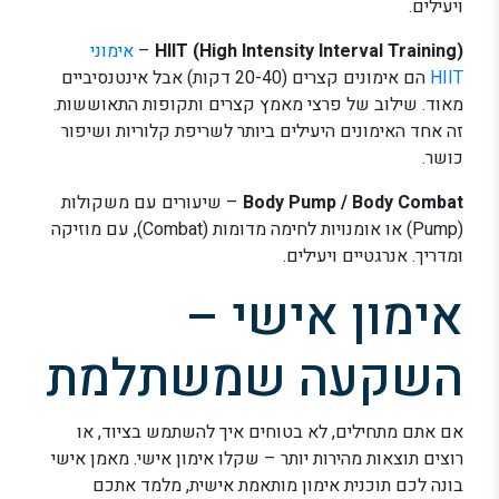
ויעילים.
HIIT (High Intensity Interval Training)
–
אימוני
HIIT
הם אימונים קצרים (20-40 דקות) אבל אינטנסיביים
מאוד. שילוב של פרצי מאמץ קצרים ותקופות התאוששות.
זה אחד האימונים היעילים ביותר לשריפת קלוריות ושיפור
כושר.
Body Pump / Body Combat
– שיעורים עם משקולות
(Pump) או אומנויות לחימה מדומות (Combat), עם מוזיקה
ומדריך. אנרגטיים ויעילים.
אימון אישי –
השקעה שמשתלמת
אם אתם מתחילים, לא בטוחים איך להשתמש בציוד, או
רוצים תוצאות מהירות יותר – שקלו אימון אישי. מאמן אישי
בונה לכם תוכנית אימון מותאמת אישית, מלמד אתכם