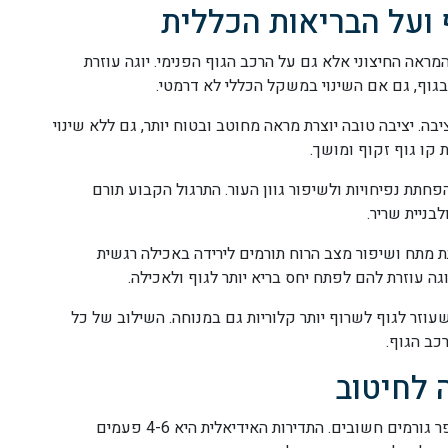
 ועל הבריאות הכללית
אה החיצוני אלא גם על הרכב הגוף הפנימי. יוגה עוזרת
גוף, גם אם השינוי במשקל הכללי לא דרמטי.
. יציבה טובה יוצרת מראה מחוטב ובטוח יותר, גם ללא שינוי
 קו גוף זקוף ומושך.
חתת נפיחויות ולשיפור גוון העור. התרגול הקבוע תורם
בניית שריר.
תח ושיפור מצב הרוח תורמים לירידה באכילה רגשית
גה עוזרת להם לפתח יחס בריא יותר לגוף ולאכילה.
וזר לגוף לשרוף יותר קלוריות גם במנוחה. השילוב של כל
כב הגוף.
ה לחיטוב
בניית תכנית יוגה יעילה לחיטוב דורשת התחשבות במספר גורמים חשובים. התדירות האידיאלית היא 4-6 פעמים