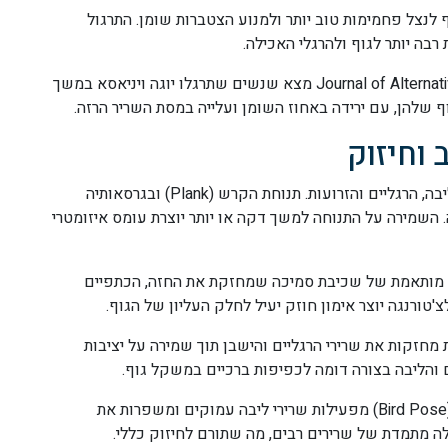
 לנצל פחמימות טוב יותר ולמנוע הצטברות שומן. התרגול
בה יותר לגוף ולהרגלי האכילה.
מחקר שפורסם ב-Journal of Alternative and Complementary Medicine מצא שנשים שתרגלו יוגה ויניאסא במשך
 וחיזוק
תנוחות חיטוב ביוגה מתמקדות בעיקר בחיזוק שרירי הליבה, הרגליים והזרועות. תנוחת הקרש (Plank) ובגרסאותיה
. השמירה על התנוחה למשך דקה או יותר יוצרת עומס איזומטרי
 (Chaturanga Dandasana) היא גרסה מותאמת של שכיבת סמיכה שמחזקת את החזה, הכתפיים
'טורנגה יוצר אימון חוזק יעיל לחלק העליון של הגוף.
Warrio) בגרסאותיו השונות מחזקות את שרירי הרגליים והישבן תוך שמירה על יציבות
תנוחות איזון כמו תנוחת העץ (Tree Pose) או הציפור (Bird Pose) מפעילות שרירי ליבה עמוקים ומשפרות את
לה מתמדת של שרירים רבים, מה שתורם לחיזוק כללי.