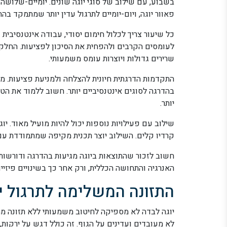
בשבוע, עם שילוב של סוגי יוגה שונים. יומיים-שלושה י
פאוור יוגה, ויום-יומיים לתרגול עדין יותר שמתמקד ב
כל שיעור צריך לכלול חימום יסודי, עבודה אינטנסיבית ע
לעומסים הקרבים ולהפחית את הסיכון לפציעות. החלק 
שרירים גדולות ויוצרות עומס משמעותי.
התקדמות הדרגתית חיונית להצלחה ולמניעת פציעות. מת
בהדרגה לסוגים אינטנסיביים יותר. חשוב ללמוד את ה
יותר.
שילוב עם פעילויות נוספות יכול להיות מועיל מאוד. י
קרדיו קלים. השילוב יוצר תכנית מקיפה שמתמודדת עם 
חשוב לזכור שהתוצאות ביוגה מגיעות בהדרגה ודורשות
האנרגיה והתחושה הכללית, ורק אחר כך בשינויים פיזיים
התזונה המשלימה לתרגול י
יוגה לבדה לא מספיקה לחיטוב משמעותי ללא תזונה מתא
לא מעובדים ועדינים על הגוף. זה כולל דגש על ירקות, פ