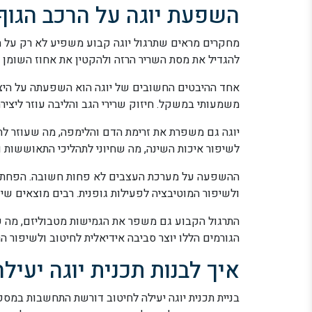
השפעת יוגה על הרכב הגוף
מחקרים מראים שתרגול יוגה קבוע משפיע לא רק על המר
להגדיל את מסת השריר הרזה ולהקטין את אחוז השומן ב
אחד ההיבטים החשובים של יוגה הוא השפעתה על היציבה
משמעותי במשקל. חיזוק שרירי הגב והליבה עוזר ליצירת
יוגה גם משפרת את זרימת הדם והלימפה, מה שעוזר להפ
לשיפור איכות השינה, מה שחיוני לתהליכי התאוששות ול
ההשפעה על מערכת העצבים לא פחות חשובה. הפחתת מ
ולשיפור המוטיבציה לפעילות גופנית. רבים מוצאים שיו
התרגול הקבוע גם משפר את הגמישות מטבוליזם, מה שע
הגורמים הללו יוצר סביבה אידיאלית לחיטוב ולשיפור הר
איך לבנות תכנית יוגה יעיל