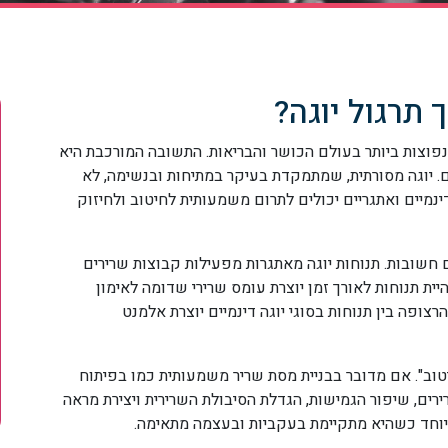
תרגול יוגה?
וצות ביותר בעולם הכושר והבריאות. התשובה המורכבת היא
ים. יוגה מסורתית, שמתמקדת בעיקר במתיחות ובנשימה, לא
דינמיים ואתגריים יכולים לתרום משמעותית לחיטוב ולחיזוק
 חשובות. תנוחות יוגה מאתגרות מפעילות קבוצות שרירים
היית תנוחות לאורך זמן יוצרת עומס שרירי שדומה לאימון
רצופה בין תנוחות בסוגי יוגה דינמיים יוצרת אלמנט
וב". אם מדובר בבניית מסת שריר משמעותית כמו בפיתוח
רים, שיפור הגמישות, הגדלת הסיבולת השרירית ויצירת מראה
 במיוחד כשהיא מתקיימת בעקביות ובעצמה מתאימה.