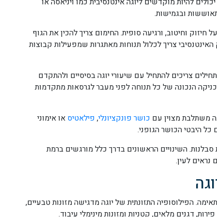
כולים להיות מוקדשים ליוגה אינטנסיבית כמו ויניאסה או
התאוששות ובגמישות.
ל חיזוק וחיטוב, ורגיעה סופית. החימום צריך להכין את הגוף
האינטנסיבי צריך לכלול תנוחות מאתגרות שמפעילות קבוצות
חילים צריכים להתחיל עם שיעורי יוגה בסיסיים ולהתקדם
טכניקה הנכונה של כל תנוחה לפני מעבר לגרסאות מתקדמות
וגה משתלבת מצוין עם
כושר פונקציונלי
,
פילאטיס
או אימוני
כל היבטי הכושר הגופני.
 סבלנות. השינויים הראשונים בדרך כלל מורגשים ברמת
 נראים לעין.
וגה
ימה. הפילוסופיה התזונתית של יוגה מדגישה מזונות טבעיים,
ירות, דגנים מלאים, קטניות ומזונות מינימלי עיבוד.