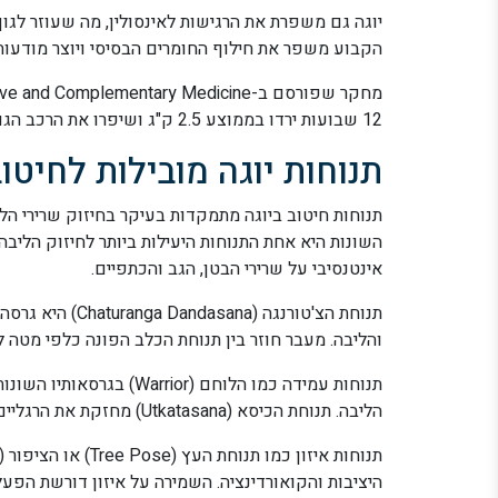
יוגה גם משפרת את הרגישות לאינסולין, מה שעוזר לגוף
הקבוע משפר את חילוף החומרים הבסיסי ויוצר מודעות ר
12 שבועות ירדו בממוצע 2.5 ק"ג ושיפרו את הרכב הגוף שלהן, עם ירידה באחוז השומן ועלייה במסת השריר הרזה.
תנוחות יוגה מובילות לחיטוב
השונות היא אחת התנוחות היעילות ביותר לחיזוק הליבה
אינטנסיבי על שרירי הבטן, הגב והכתפיים.
תנוחת הצ'טורנגה
והליבה. מעבר חוזר בין תנוחת הכלב הפונה כלפי מטה לצ
תנוחות עמידה כמו הלוחם (r
הליבה. תנוחת הכיסא (Utkatasana) מחזקת את הרגליים והליבה בצורה דומה לכפיפות ברכיים במשקל גוף.
היציבות והקואורדינציה. השמירה על איזון דורשת הפע