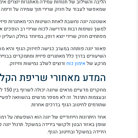
הליבה והשילוב של תנוחות עמידה מאתגרות יוצרים אימו
שמאפשר לעבוד על חוזק שרירי תוך שמירה על זרימה ק
אשטנגה יוגה נחשבת לאחת השיטות הכי מאתגרות פיזי
למשך נשימות רבות והדרישה לכוח שרירי רב הופכים א
מפתחים חוזק שרירי יוצא דופן, במיוחד בחלק העליון ש
פאוור יוגה פותחה במערב כגישה לחיזוק הגוף והיא מש
השיעורים בדרך כלל מאתגרים פיזית ומתמקדים בבניית 
מרקע של
אימון כוח
ורוצים לשלב גמישות וחיזוק.
המדע מאחורי שריפת הקלור
ובעצמות התרגול. זה לא מספר מרשים בהשוואה לפעילו
שתורמים לחיטוב הגוף בדרכים אחרות.
אחד היתרונות הייחודיים של יוגה הוא השפעתה על רמו
שומן באזור הבטן ולקושי בירידה במשקל. תרגול יוגה ק
הירידה במשקל ובחיטוב הגוף.