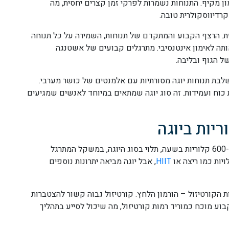
ן מקיף. התנוחות נשמרות לפרקי זמן קצרים יחסית, מה
רדיווסקולרית טובה.
ת. הרצף הקבוע והמתקדם של תנוחות, השמירה על כל תנוחה
ותה לאימון אינטנסיבי. מתרגלים קבועים של אשטנגה
ל הגוף ובליבה.
לבת תנוחות יוגה מסורתיות עם אלמנטים של כושר מערבי.
כוח ועמידות. זה סוג יוגה שמתאים במיוחד לאנשים שמגיעים
יות ביוגה
מחקרים מדעיים מראים שיוגה יכולה לשרוף בין 150 ל-600 קלוריות בשעה, תלוי בסוג היוגה, במשקל המתרגל
יות כמו ריצה או
HIIT
, אבל יוגה מביאה יתרונות נוספים
ת הקורטיזול – הורמון הלחץ. קורטיזול גבוה קשור להצטברות
בוע מוכח כמוריד רמות קורטיזול, מה שיכול לסייע בתהליך