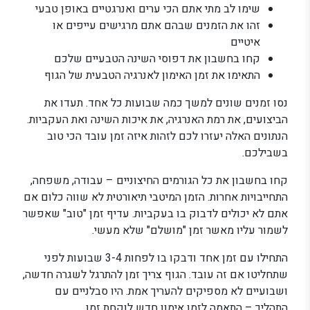
שימו לב מתי אתם הכי ערים ואנרגטיים באופן טבעי
זהו את הזמנים שבהם אתם מרגישים עייפים או
איטיים
קחו בחשבון את דפוסי השינה הטבעיים שלכם
התאימו את זמן האימון לאנרגיה הטבעית של הגוף
נסו זמנים שונים למשך כמה שבועות כל אחד. תעדו את
הביצועים, את רמת האנרגיה, את איכות השינה ואת העקביות.
הנתונים האלה יעזרו לכם לזהות איזה זמן עובד הכי טוב
בשבילכם.
קחו בחשבון את כל הגורמים החיצוניים – עבודה, משפחה,
התחייבויות אחרות. הזמן המיטבי תיאורטית לא שווה כלום אם
אתם לא יכולים לדבוק בו בעקביות. עדיף זמן "טוב" שאפשר
לשמור עליו מאשר זמן "מושלם" שלא מעשי.
התחילו עם זמן אחד ודבקו בו לפחות 3-4 שבועות לפני
שתחליטו אם זה עובד. הגוף צריך זמן להתרגל לשגרה חדשה,
ושבועיים לא מספיקים להעריך אמת. היו סבלניים עם
התהליך – התאמה לזמן אימון חדש לוקחת זמן.