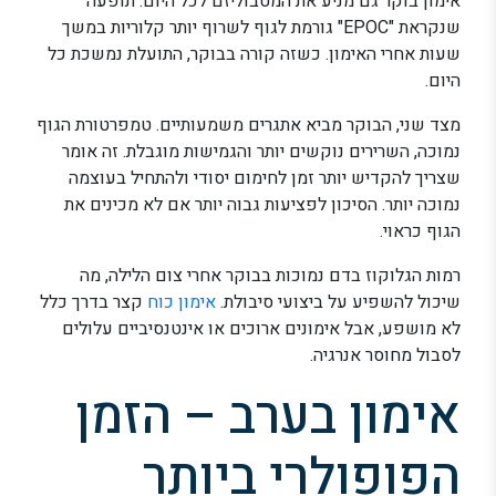
אימון בוקר גם מניע את המטבוליזם לכל היום. תופעה
שנקראת "EPOC" גורמת לגוף לשרוף יותר קלוריות במשך
שעות אחרי האימון. כשזה קורה בבוקר, התועלת נמשכת כל
היום.
מצד שני, הבוקר מביא אתגרים משמעותיים. טמפרטורת הגוף
נמוכה, השרירים נוקשים יותר והגמישות מוגבלת. זה אומר
שצריך להקדיש יותר זמן לחימום יסודי ולהתחיל בעוצמה
נמוכה יותר. הסיכון לפציעות גבוה יותר אם לא מכינים את
הגוף כראוי.
רמות הגלוקוז בדם נמוכות בבוקר אחרי צום הלילה, מה
שיכול להשפיע על ביצועי סיבולת.
אימון כוח
קצר בדרך כלל
לא מושפע, אבל אימונים ארוכים או אינטנסיביים עלולים
לסבול מחוסר אנרגיה.
אימון בערב – הזמן
הפופולרי ביותר