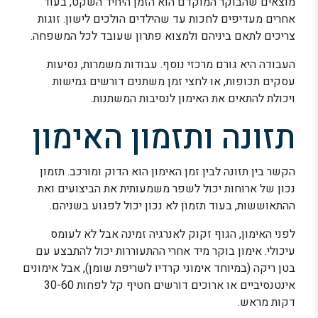
מוצאים שהבוקר המוקדם הוא הזמן היחיד השקט, בעוד
אחרים מעדיפים לחכות עד שהילדים הולכים לישון. זוגות
צריכים לתאם ביניהם ולמצוא פתרון שעובד לכל המשפחה.
העבודה היא גורם מרכזי נוסף. עבודות משמרות, נסיעות
עסקים תכופות, או לחצי זמן משתנים דורשים גמישות
ויכולת להתאים את האימון לנסיבות המשתנות.
תזונה ותזמון האימון
הקשר בין תזונה לבין זמן האימון הוא הדוק ומורכב. תזמון
נכון של ארוחות יכול לשפר משמעותית את הביצועים ואת
ההתאוששות, בעוד תזמון לא נכון יכול לפגוע בשניהם.
לפני האימון, הגוף זקוק לאנרגיה זמינה אבל לא לעומס
עיכולי. אימון בוקר מיד אחרי ההתעוררות יכול להתבצע עם
בטן ריקה (במיוחד אימוני קרדיו לשריפת שומן), אבל אימונים
אינטנסיביים או ארוכים דורשים חטיף קל לפחות 30-60
דקות מראש.