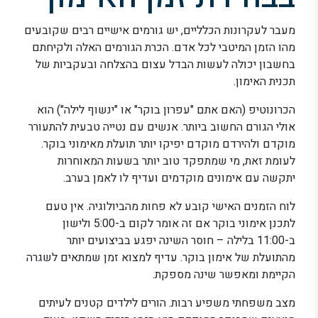
מעבר לעקרונות הכלליים, יש גורמים אישיים רבים שקובעים
מהו הזמן המיטבי לכל אדם. הכרת הגורמים האלה ולקיחתם
בחשבון יכולה לעשות הבדל עצום בהצלחה ובעקביות של
תכנית האימון.
הכרונוטיפ (האם אתם "עפרון בוקר" או "ינשוף לילה") הוא
אולי הגורם החשוב ביותר. אנשים עם נטייה טבעית להתעורר
מוקדם ולהירדם מוקדם יפיקו יותר תועלת מאימוני בוקר.
לעומת זאת, מי שמתפקד טוב יותר בשעות המאוחרות
יתקשה עם אימונים מוקדמים ועדיף לו לאמן בערב.
לוח הזמנים האישי קובע לא פחות מהביולוגיה. אין טעם
לתכנן אימוני בוקר אם זה אומר לקום ב-5:00 ולישון
ב-11:00 בלילה – חוסר השינה יפגע בביצועים יותר
מהתועלת של אימון בוקר. עדיף למצוא זמן שמתאים לשגרה
הקיימת ומאפשר שינה מספקת.
מצב משפחתי משפיע רבות. הורים לילדים קטנים לעיתים