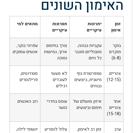
האימון השונים
זמן
יתרונות
חסרונות
מתאים למי
אימון
עיקריים
עיקריים
בוקר
עקביות גבוהה,
צורך בחימום
עפרוני בוקר,
מוקדם
מטבוליזם מוגבר
ארוך, גמישות
אנשים עסוקים
(6-8)
כל היום
נמוכה
צהריים
טמפרטורת גוף
לא מעשי
סטודנטים,
(12-15)
מיטבית, ביצועים
לעובדים
פרילנסרים
גבוהים
רגילים
אחר
איזון מושלם של
עומס בחדרי
רוב האנשים
צהריים
חימום וביצועים
כושר
(15-18)
ערב
זמן רב לאימון,
עלול להפריע
ינשופי לילה,