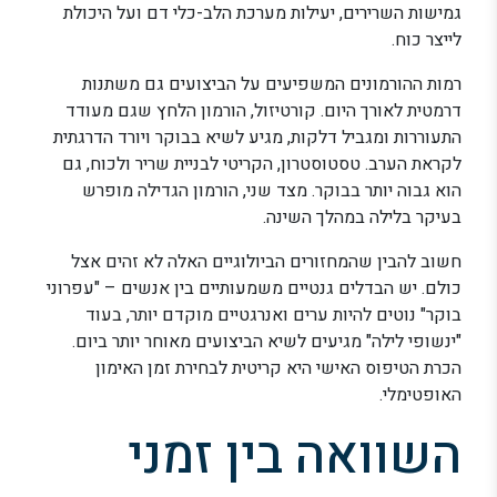
גמישות השרירים, יעילות מערכת הלב-כלי דם ועל היכולת
לייצר כוח.
רמות ההורמונים המשפיעים על הביצועים גם משתנות
דרמטית לאורך היום. קורטיזול, הורמון הלחץ שגם מעודד
התעוררות ומגביל דלקות, מגיע לשיא בבוקר ויורד הדרגתית
לקראת הערב. טסטוסטרון, הקריטי לבניית שריר ולכוח, גם
הוא גבוה יותר בבוקר. מצד שני, הורמון הגדילה מופרש
בעיקר בלילה במהלך השינה.
חשוב להבין שהמחזורים הביולוגיים האלה לא זהים אצל
כולם. יש הבדלים גנטיים משמעותיים בין אנשים – "עפרוני
בוקר" נוטים להיות ערים ואנרגטיים מוקדם יותר, בעוד
"ינשופי לילה" מגיעים לשיא הביצועים מאוחר יותר ביום.
הכרת הטיפוס האישי היא קריטית לבחירת זמן האימון
האופטימלי.
השוואה בין זמני