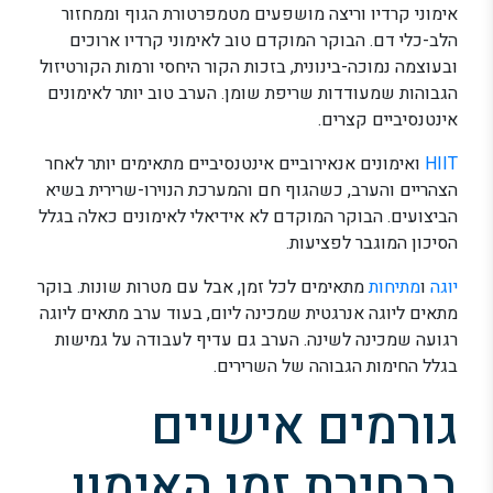
אימוני קרדיו וריצה מושפעים מטמפרטורת הגוף וממחזור
הלב-כלי דם. הבוקר המוקדם טוב לאימוני קרדיו ארוכים
ובעוצמה נמוכה-בינונית, בזכות הקור היחסי ורמות הקורטיזול
הגבוהות שמעודדות שריפת שומן. הערב טוב יותר לאימונים
אינטנסיביים קצרים.
HIIT
ואימונים אנאירוביים אינטנסיביים מתאימים יותר לאחר
הצהריים והערב, כשהגוף חם והמערכת הנוירו-שרירית בשיא
הביצועים. הבוקר המוקדם לא אידיאלי לאימונים כאלה בגלל
הסיכון המוגבר לפציעות.
יוגה
ו
מתיחות
מתאימים לכל זמן, אבל עם מטרות שונות. בוקר
מתאים ליוגה אנרגטית שמכינה ליום, בעוד ערב מתאים ליוגה
רגועה שמכינה לשינה. הערב גם עדיף לעבודה על גמישות
בגלל החימות הגבוהה של השרירים.
גורמים אישיים
בבחירת זמן האימון