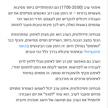
אימוני ערב (17:00-20:00) הם הפופולריים ביותר מסיבות
מעשיות ברורות – זה הזמן שבו רוב האנשים מסיימים את יום
העבודה ויכולים להקדיש זמן לעצמם. חדרי הכושר הכי
עמוסים בשעות האלה, ויש לכך סיבות טובות מעבר לנוחות.
מבחינה פיזיולוגית, הערב הוא זמן מצוין לאימון. טמפרטורת
הגוף במצב הגבוה ביותר, השרירים חמים וגמישים, והגוף כבר
"התחמם" במהלך היום. זה הזמן שבו הביצועים ב
כושר
פונקציונלי
ובאימוני סיבולת בדרך כלל הכי טובים.
הערב גם מאפשר זמן רב יותר לאימון מבלי ללחץ לרוץ
לעבודה או לפגישות. אפשר לקחת את הזמן לחימום יסודי,
לאימון מקיף ולהתקוררות נאותה. זה מתאים במיוחד
לאימונים ארוכים או מורכבים.
מבחינה פסיכולוגית, אימון ערב יכול לשמש כשחרור מתחים
מהיום ומעבר לערב. הוא עוזר "לסגור" את יום העבודה
ולהתחיל את הערב עם תחושה של הישג ואנרגיה חיובית.