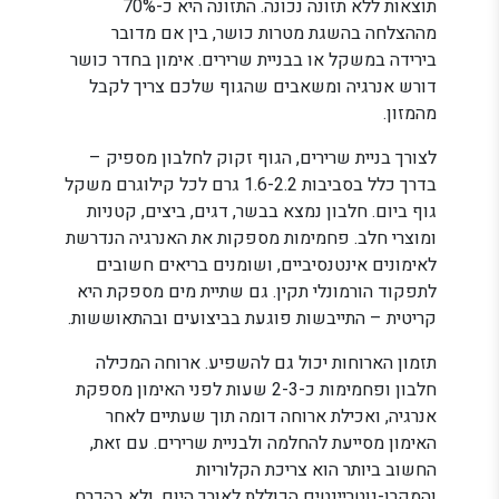
תוצאות ללא תזונה נכונה. התזונה היא כ-70%
מההצלחה בהשגת מטרות כושר, בין אם מדובר
בירידה במשקל או בבניית שרירים. אימון בחדר כושר
דורש אנרגיה ומשאבים שהגוף שלכם צריך לקבל
מהמזון.
לצורך בניית שרירים, הגוף זקוק לחלבון מספיק –
בדרך כלל בסביבות 1.6-2.2 גרם לכל קילוגרם משקל
גוף ביום. חלבון נמצא בבשר, דגים, ביצים, קטניות
ומוצרי חלב. פחמימות מספקות את האנרגיה הנדרשת
לאימונים אינטנסיביים, ושומנים בריאים חשובים
לתפקוד הורמונלי תקין. גם שתיית מים מספקת היא
קריטית – התייבשות פוגעת בביצועים ובהתאוששות.
תזמון הארוחות יכול גם להשפיע. ארוחה המכילה
חלבון ופחמימות כ-2-3 שעות לפני האימון מספקת
אנרגיה, ואכילת ארוחה דומה תוך שעתיים לאחר
האימון מסייעת להחלמה ולבניית שרירים. עם זאת,
החשוב ביותר הוא צריכת הקלוריות
והמקרו-נוטריינטים הכוללת לאורך היום, ולא בהכרח