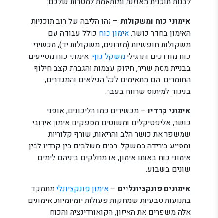
לבנות תוכנית מאוזנת ומותאמת למטרות שלכם:
אימוני כוח ומשקולות
– זהו הליבה של רוב תוכניות
האימון בחדר כושר.
אימון כוח
כולל עבודה עם
משקולות חופשיות (מזרונים, משקולות יד), מכשירי
כוח מודרכים ותרגילי
משקל גוף
. אימוני כוח מסייעים
בבניית מסת שריר, חיזוק עצמות והגברת קצב חילוף
החומרים. הם מתאימים לכל הגילאים והמגדרים,
בניגוד למיתוס שרווח בעבר.
אימוני קרדיו
– מכשירים כמו הליכונים, אופני
כושר, אליפטיקלים ומשוטים מספקים אימון אירובי
שמשפר את כושר הלב והריאות, שורף קלוריות
ומסייע בירידה במשקל. רבים משלבים בין קרדיו לבין
אימוני כוח באותו אימון, או מחלקים ביניהם לימים
שונים בשבוע.
אימונים פונקציונליים
–
אימון פונקציונלי
מתמקד
בתנועות טבעיות שמחקות פעולות יומיומיות. אימונים
אלה משפרים את האיזון, הקואורדינציה והכוח