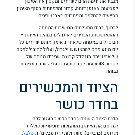
מגביר את זרימת הדם לשרירים ומקטין את הסיכון
לפציעות. באופן דומה, קירור והתמתחות בסוף האימון
מסייעים להחלמה ומפחיתים כאבי שרירים.
לבסוף, רבים מתעלמים מחשיבות המנוחה
וההתאוששות. השרירים לא גדלים במהלך האימון –
הם גדלים במנוחה שלאחריו. אימון אותם שרירים כל
יום מונע מהם להתאושש ולגדול, ועלול להוביל למצב
של אימון יתר. תנו לכל קבוצת שרירים מנוחה של
לפחות 48 שעות לפני שתעבדו עליה שוב בעצימות
גבוהה.
הציוד והמכשירים
בחדר כושר
הכרת הציוד השונים בחדר הכושר תעזור לכם
למקסם את האימון.
משקולות חופשיות
כוללות
מזרונים (ברבלים), משקולות יד (דמבלים) ו
קטלבל
.