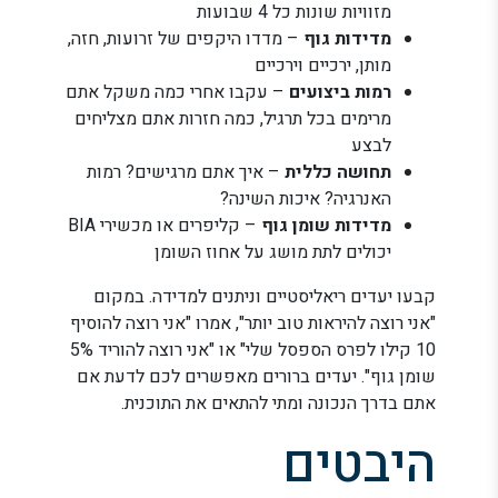
מזוויות שונות כל 4 שבועות
מדידות גוף
– מדדו היקפים של זרועות, חזה,
מותן, ירכיים וירכיים
רמות ביצועים
– עקבו אחרי כמה משקל אתם
מרימים בכל תרגיל, כמה חזרות אתם מצליחים
לבצע
תחושה כללית
– איך אתם מרגישים? רמות
האנרגיה? איכות השינה?
מדידות שומן גוף
– קליפרים או מכשירי BIA
יכולים לתת מושג על אחוז השומן
קבעו יעדים ריאליסטיים וניתנים למדידה. במקום
"אני רוצה להיראות טוב יותר", אמרו "אני רוצה להוסיף
10 קילו לפרס הספסל שלי" או "אני רוצה להוריד 5%
שומן גוף". יעדים ברורים מאפשרים לכם לדעת אם
אתם בדרך הנכונה ומתי להתאים את התוכנית.
היבטים