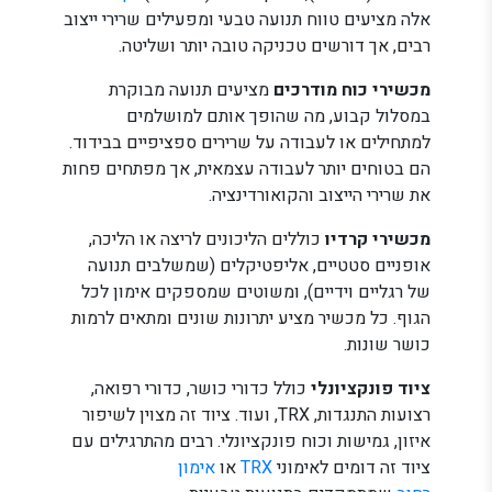
אלה מציעים טווח תנועה טבעי ומפעילים שרירי ייצוב
רבים, אך דורשים טכניקה טובה יותר ושליטה.
מכשירי כוח מודרכים
מציעים תנועה מבוקרת
במסלול קבוע, מה שהופך אותם למושלמים
למתחילים או לעבודה על שרירים ספציפיים בבידוד.
הם בטוחים יותר לעבודה עצמאית, אך מפתחים פחות
את שרירי הייצוב והקואורדינציה.
מכשירי קרדיו
כוללים הליכונים לריצה או הליכה,
אופניים סטטיים, אליפטיקלים (שמשלבים תנועה
של רגליים וידיים), ומשוטים שמספקים אימון לכל
הגוף. כל מכשיר מציע יתרונות שונים ומתאים לרמות
כושר שונות.
ציוד פונקציונלי
כולל כדורי כושר, כדורי רפואה,
רצועות התנגדות, TRX, ועוד. ציוד זה מצוין לשיפור
איזון, גמישות וכוח פונקציונלי. רבים מהתרגילים עם
ציוד זה דומים לאימוני
TRX
או
אימון