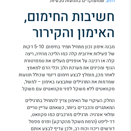
רחוב
שמתמקדים בתנועות טבעיות.
חשיבות החימום,
האימון והקירור
מבנה אימון נכון מתחיל תמיד בחימום. 5-10 דקות
של פעילות אירובית קלה כמו הליכה מהירה, ריצה
קלה או רכיבה על אופניים מעלים את טמפרטורת
הגוף ומכינים את מערכת הלב וכלי הדם למאמץ.
לאחר מכן, מומלץ לבצע חימום דינמי שכולל תנועות
שמדמות את התרגילים שתבצעו באימון – למשל,
סקוואטים ללא משקל לפני סקוואטים עם משקל.
החלק העיקרי של האימון צריך להתחיל בתרגילים
המאתגרים והכבדים ביותר, כשאתם עדיין טריים
ומלאי אנרגיה. תרגילים מורכבים כמו סקוואט,
דד-ליפט (הרמת משקל מהקרקע) ופרס ספסל
דורשים ריכוז וכוח רב, ולכן עדיף לבצע אותם