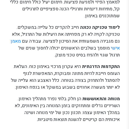
למאמץ הפיזי ולמניעת פציעות. חימום יעיל כולל חימום כללי
קל, מתיחות דינמיות ותרגילי הכנה ספציפיים לתרגילים
שמתוכננים באימון.
לימוד טכניקה נכונה
חייב להקדים כל עלייה במשקלים.
טכניקה לקויה לא רק מפחיתה את היעילות של התרגיל, אלא
גם מגבירה משמעותית את הסיכון לפציעה. עבודה עם
מאמן
אישי
מוסמך בשלבים הראשונים יכולה לחסוך שנים של
תרגול שגוי ולהניח בסיס טכני מוצק.
התקדמות הדרגתית
היא עקרון מרכזי באימון כוח. העלאת
העומס חייבת להיות מתונה ומבוקרת, המאפשרת לגוף
להסתגל ולהתחזק בצורה בטוחה. כלל האצבע הוא עלייה של
לא יותר מעשרה אחוזים בשבוע במשקל או בנפח האימון.
מנוחה והתאוששות
הן חלק בלתי נפרד מתהליך האימון.
השרירים גדלים ומתחזקים בזמן המנוחה בין האימונים, לא
במהלך האימון עצמו. תכנון נכון של ימי מנוחה ושינה
איכותית הם קריטיים להשגת תוצאות מיטביות.