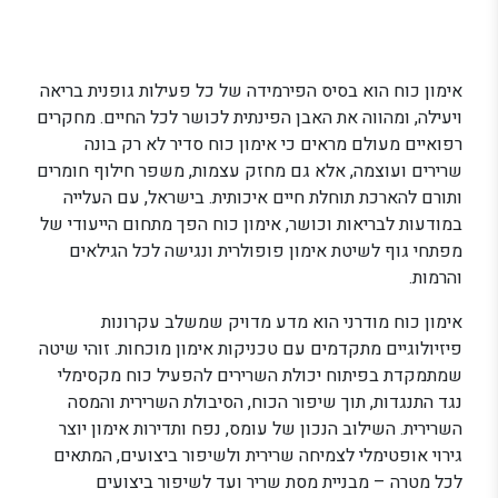
אימון כוח הוא בסיס הפירמידה של כל פעילות גופנית בריאה
ויעילה, ומהווה את האבן הפינתית לכושר לכל החיים. מחקרים
רפואיים מעולם מראים כי אימון כוח סדיר לא רק בונה
שרירים ועוצמה, אלא גם מחזק עצמות, משפר חילוף חומרים
ותורם להארכת תוחלת חיים איכותית. בישראל, עם העלייה
במודעות לבריאות וכושר, אימון כוח הפך מתחום הייעודי של
מפתחי גוף לשיטת אימון פופולרית ונגישה לכל הגילאים
והרמות.
אימון כוח מודרני הוא מדע מדויק שמשלב עקרונות
פיזיולוגיים מתקדמים עם טכניקות אימון מוכחות. זוהי שיטה
שמתמקדת בפיתוח יכולת השרירים להפעיל כוח מקסימלי
נגד התנגדות, תוך שיפור הכוח, הסיבולת השרירית והמסה
השרירית. השילוב הנכון של עומס, נפח ותדירות אימון יוצר
גירוי אופטימלי לצמיחה שרירית ולשיפור ביצועים, המתאים
לכל מטרה – מבניית מסת שריר ועד לשיפור ביצועים