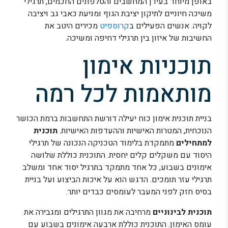
באופן מיוחד בעידן המחשבים והטלפונים החכמים, תרגילי
משיכה חיוניים לתיקון יציבת הגוף ומניעת כאבי גב ויציבה
לקויה. אנשים הפעילים ב
קרוספיט
מכירים היטב את
החשיבות של איזון בין תרגילי דחיפה ומשיכה.
תוכניות אימון
מותאמות לכל רמה
בניית תוכנית אימון כוח יעילה דורשת התחשבות ברמת הכושר
הנוכחית, המטרות האישיות וההעדפות האישיות.
תוכנית
למתחילים
מתמקדת בלימוד הטכניקה הנכונה של תרגילי
היסוד עם משקלים קלים יחסית. התוכנית כוללת שלושה
אימונים בשבוע, כל אחד מתמקד בתרגיל יסוד אחד ומשלב
תרגילי עזר תומכים. הדגש הוא על איכות הביצוע ועל בניית
בסיס חזק לפני המעבר לעומסים כבדים יותר.
תוכנית לבינוניים
מרחיבה את מגוון התרגילים ומגבירה את
עומס האימון. התוכנית כוללת ארבעה אימונים בשבוע עם