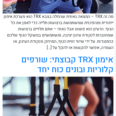
מה זה TRX – המצאה גאונית שהחלה בצבא TRX הוא מערכת אימון
ייחודית ומהפכנית שמשתמשת ברצועות תלייה כדי לאמן את כל
הגוף. הרעיון הוא פשוט אבל גאוני – אתם תלויים ברצועות
שמחוברות לנקודת עיגון יציבה, ומשתמשים במשקל הגוף שלכם
כהתנגדות. על ידי שינוי זווית הגוף, המרחק מנקודת העיגון, או
העמדה, אפשר להקשות או להקל על […]
אימון TRX קבוצתי: שורפים
קלוריות ובונים כוח יחד