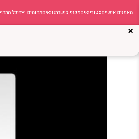
מאמנים אישיים
סטודיואים
מכוני כושר
תזונאים
תחומים
היכל התהיל
תגית:
Niv Mizrahi
Niv Mizrahi: מאמן שמשלב טכניקה, כוח וחשיבה – ומביא תוצאות אמיתיות