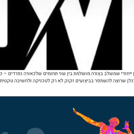
את שתי העולמות Niv Mizrahi הוא מאמן ייחודי שמשלב בצורה מושלמת בין שני תחומים שלכ
גלן שרוצה להשתפר בביצועים זקוק לא רק לטכניקה ולחשיבה טקטית, אל