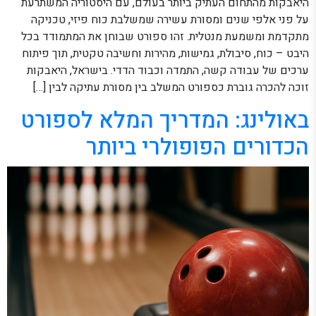
היאבקות מהתחום העתיק ביותר בעולם, עם היסטוריה המשתרעת
על פני אלפי שנים ומסורת עשירה שמשלבת כוח פיזי, טכניקה
מתקדמת ומשמעת מנטלית. זהו ספורט שבוחן את המתמודד בכל
היבט – כוח, סיבולת, גמישות, מהירות וחשיבה טקטית, תוך פיתוח
ערכים של עבודה קשה, התמדה וכבוד הדדי. בישראל, היאבקות
זוכה להכרה גוברת כספורט המשלב בין מסורת עתיקה לבין […]
באולינג: המדריך המלא לספורט
הכדורים הפופולרי ביותר