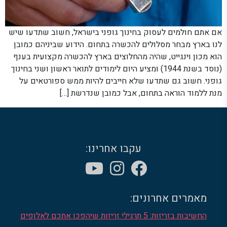
אם אתם חולמים לעסוק בחינוך גופני בישראל, חשוב שתדעו שיש
לנו בארץ מבחר מסלולים להכשרה בתחום. הידוע שביניהם כמובן
הוא מכון וינגייט, שהיה מהחלוצים בארץ להכשרה מקצועית בענף
(נוסד בשנת 1944) ומציע היום לימודים לתואר ראשון ושני בחינוך
גופני. חשוב גם שתדעו שלא חייבים להיות ממש ספורטאים על
מנת ללמוד הוראה בתחום, אבל כמובן שנדרשת […]
עקבו אחרינו:
מאמרים אחרונים:
החשיבות בזריזות: 5 תרגילי זריזות שיהפכו אתכם לאלופים