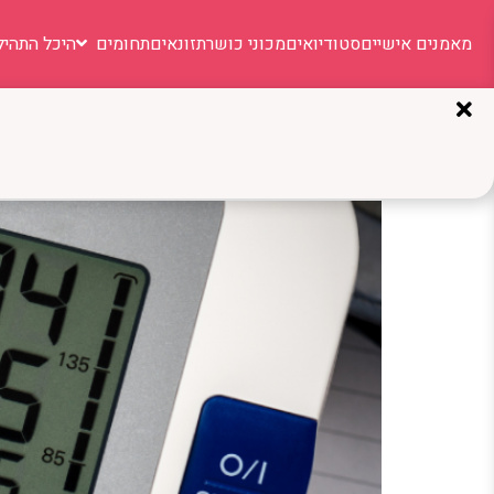
מאמנים אישיים
סטודיואים
מכוני כושר
תזונאים
תחומים
היכל התהיל
תגית:
לחץ דם
דרכים להורדת לחץ הדם