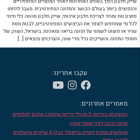
שייק חלבון הפך בשנים האחרונות לאחד המוצרים הפופולריים
והנפוצים ביותר בעולם הכושר והתזונה הספורטיבית. מעבר להיותו
פתרון נוח ומהיר לצריכת חלבון איכותי, שייק חלבון מהווה כלי חיוני
לכל מי שמחפש לשפר את הביצועים הספורטיביים, לבנות מסת
שריר או פשוט לשמור על תזונה בריאה ומאוזנת. בישראל, השוק של
תוספי התזונה והשייקים גדל מדי שנה, והצרכנים מוצאים […]
עקבו אחרינו:
מאמרים אחרונים:
החשיבות בזריזות: 5 תרגילי זריזות שיהפכו אתכם לאלופים
תזונה נכונה לפני ואחרי אימון
מחפשים מתכון לשייק בריאות? קבלו 4 שייקים מושלמים