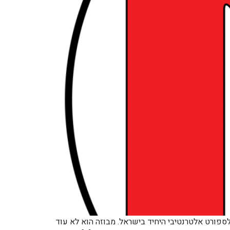
וב דב לויתן 8, נמצא מקום ייחודי מסוגו – האולם לספורט אלטרנטיבי היחיד בישראל. מבוזה הוא לא עוד