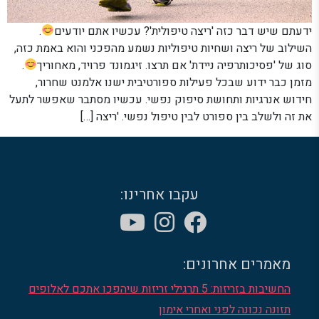
ידעתם שיש דבר כזה 'ריצה טיפולית'? עכשיו אתם יודעים
.
השילוב של ריצה ושחיות טיפוליות נשמע מהפכני והוא באמת כזה,
סוג של 'פסיכותרפיה ניידת' אם תרצו. זיגמונד פרויד, מאחוריך
.
מזמן כבר ידוע שבכל פעילות ספורטיבית ישנו אלמנט שחרור,
חידוש אנרגיות ותחושת סיפוק נפשי. עכשיו מסתבר שאפשר לתעל
את זה ולשלב בין ספורט לבין טיפול נפשי. 'ריצה […]
עקבו אחרינו:
מאמרים אחרונים:
החשיבות בזריזות: 5 תרגילי זריזות שיהפכו אתכם לאלופים
תזונה נכונה לפני ואחרי אימון