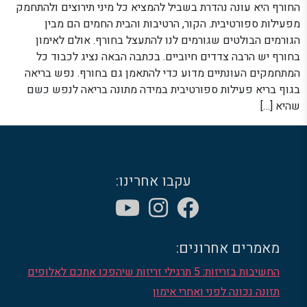
החורף היא עונה נהדרת בשביל להמציא כל מיני תירוצים ולהתחמק
מפעילות ספורטיבית. הקור, הרטיבות והבית החמים הם מבין
הגורמים הבולטים שגורמים לנו להתעצל בחורף. אולם לאימון
בחורף יש הרבה צדדים חיוביים. בכתבה הבאה נציג לכבוד כל
המתחמקים העונתיים מדוע כדי להתאמן גם בחורף. נפש בריאה
בגוף בריא פעילות ספורטיבית במידה מתונה בריאה לנפש כשם
שהיא […]
עקבו אחרינו:
מאמרים אחרונים:
החשיבות בזריזות: 5 תרגילי זריזות שיהפכו אתכם לאלופים
תזונה נכונה לפני ואחרי אימון