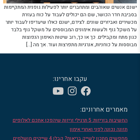
ישנם אנשים שאוהבים ומתחברים יותר לפעילות גופנית המתקיימות
בסביבת חדר הכושר, שם הם יכולים לעבוד על כוח בעזרת
מכשירים ואביזרים שונים. לצידם, ישנם כאלו שיעדיפו לעבוד יותר
על משקל גוף ולעשות אימונים המבוססים על משקל גוף בלבד
כגון מתח ומקבילים. כך או כך, רוב שיטות האימון הנפוצות
מבוססות על כוחניות, אנרגיות מתפרצות ועוד. אך מה […]
עקבו אחרינו:
מאמרים אחרונים:
החשיבות בזריזות: 5 תרגילי זריזות שיהפכו אתכם לאלופים
תזונה נכונה לפני ואחרי אימון
מחפשים מתכון לשייק בריאות? קבלו 4 שייקים מושלמים