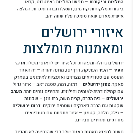
המלצות וביקורות
– חפשו המלצות באינטרנט, קראו
ביקורות מלקוחות קודמים, ושאלו חברות ומכרות. המלצה
אישית מאדם שאת סומכת עליו שווה זהב.
איזורי ירושלים
ומאמנות מומלצות
ירושלים גדולה ומפוזרת, וכל אזור יש לו אופי משלו.
מרכז
העיר
– העיר העתיקה, דרך יפו, מחנה יהודה – זה האזור
התוסס עם סטודיואים מצוינים ואופציות לאימונים בפארק
סאקר.
צפון ירושלים
– רמות, רמה, פסגת זאב – אזור גדול
עם קהילה דתית-לאומית וחילונית, ומחירים נוחים יותר.
מערב
ירושלים
– בית הכרם, קרית משה, בית ווגן – שכונות
שקטות עם הרבה פארקים ושטחים ירוקים.
דרום ירושלים
– גילה, מלחה, קטמון – אזור מתפתח עם סטודיואים
מודרניים ומחירים סבירים.
חשוב למצוא מאמנת באזור שלך כדי שהנסיעה לא תהפוך