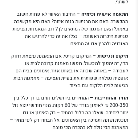
לשתף.
התאמה אישית וכימיה
– החיבור האישי לא פחות חשוב
מהכשרה. האם את מרגישה בנוח איתה? האם היא מקשיבה
באמת? האם הסגנון שלה מתאים לך? רוב המאמנות מציעות
פגישת היכרות ראשונה – נצלו את זה כדי להרגיש את
האנרגיה ולהבין אם זה מתאים.
מיקום ונגישות
– המיקום קריטי. אם המאמנת נמצאת רחוק
מדי, זה יהפוך למכשול. חפשו מאמנת קרובה לבית או
לעבודה – באותה שכונה או באותו אזור. אימונים בבית הם
אופציה נפלאה שפותרת את בעיית הנסיעה – מאמנות רבות
מגיעות לבית הלקוח עם הציוד.
מחיר והתחייבות
– המחירים בירושלים נעים בדרך כלל בין
200-350 ₪ לאימון בודד של 60 דקות. מנוי חודשי יוצא זול
יותר ליחידה. שאלו מה כלול במחיר – רק האימון או גם
תוכנית תזונה ותמיכה בין האימונים. אל תבחרו רק לפי מחיר –
המאמנת הכי זולה לא בהכרח הכי טובה.