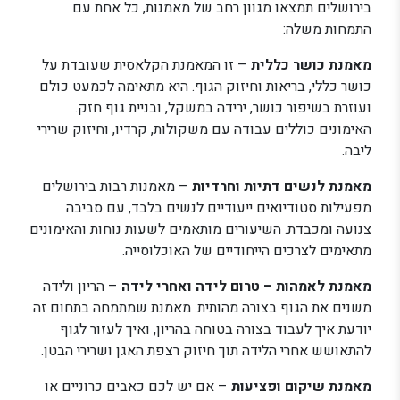
בירושלים תמצאו מגוון רחב של מאמנות, כל אחת עם
התמחות משלה:
מאמנת כושר כללית
– זו המאמנת הקלאסית שעובדת על
כושר כללי, בריאות וחיזוק הגוף. היא מתאימה לכמעט כולם
ועוזרת בשיפור כושר, ירידה במשקל, ובניית גוף חזק.
האימונים כוללים עבודה עם משקולות, קרדיו, וחיזוק שרירי
ליבה.
מאמנת לנשים דתיות וחרדיות
– מאמנות רבות בירושלים
מפעילות סטודיואים ייעודיים לנשים בלבד, עם סביבה
צנועה ומכבדת. השיעורים מותאמים לשעות נוחות והאימונים
מתאימים לצרכים הייחודיים של האוכלוסייה.
מאמנת לאמהות – טרום לידה ואחרי לידה
– הריון ולידה
משנים את הגוף בצורה מהותית. מאמנת שמתמחה בתחום זה
יודעת איך לעבוד בצורה בטוחה בהריון, ואיך לעזור לגוף
להתאושש אחרי הלידה תוך חיזוק רצפת האגן ושרירי הבטן.
מאמנת שיקום ופציעות
– אם יש לכם כאבים כרוניים או