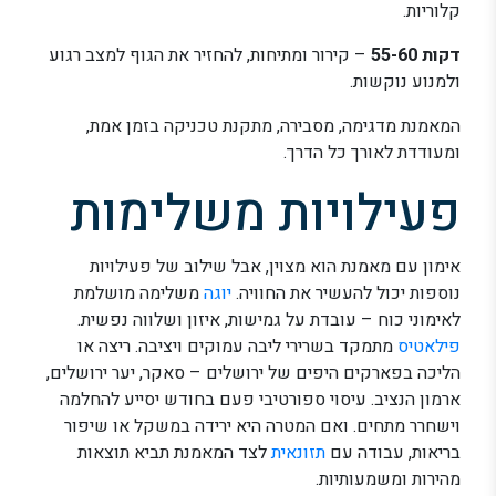
קלוריות.
דקות 55-60
– קירור ומתיחות, להחזיר את הגוף למצב רגוע
ולמנוע נוקשות.
המאמנת מדגימה, מסבירה, מתקנת טכניקה בזמן אמת,
ומעודדת לאורך כל הדרך.
פעילויות משלימות
אימון עם מאמנת הוא מצוין, אבל שילוב של פעילויות
נוספות יכול להעשיר את החוויה.
יוגה
משלימה מושלמת
לאימוני כוח – עובדת על גמישות, איזון ושלווה נפשית.
פילאטיס
מתמקד בשרירי ליבה עמוקים ויציבה. ריצה או
הליכה בפארקים היפים של ירושלים – סאקר, יער ירושלים,
ארמון הנציב. עיסוי ספורטיבי פעם בחודש יסייע להחלמה
וישחרר מתחים. ואם המטרה היא ירידה במשקל או שיפור
בריאות, עבודה עם
תזונאית
לצד המאמנת תביא תוצאות
מהירות ומשמעותיות.