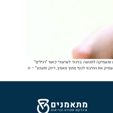
אה איתה גישה ייחודית ומעמיקה לתנועה. בניגוד לשיעורי כושר "רגילים"
מוק יותר – חיבור אמיתי לגוף. "להעמיק את החיבור לגוף מתוך מאמץ, דיוק ותענוג" – זו