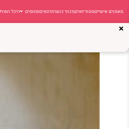
מאמנים אישיים
סטודיואים
מכוני כושר
תזונאים
תחומים
היכל התהיל
תגית:
Yael Castel
Yael Castel: מחול מודרני ופילאטיס כחיבור עמוק לגוף