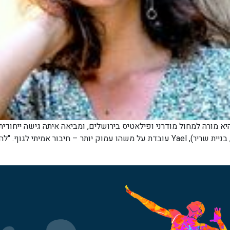
Yael Cast – מחול, תנועה וחיבור לגוף Yael Castel היא מורה למחול מודרני ופילאטיס בירושלים, ומבי
שמתמקדים בעיקר בתוצאות חיצוניות (שריפת קלוריות, בניית שריר), Yael עובדת על משהו ע